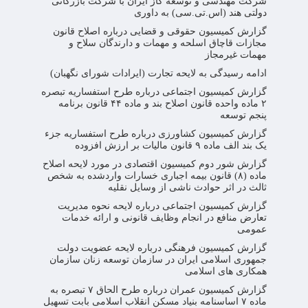
شرکت مهندسی و ‌توسعه گاز ایران با شرکت بازرگانی
دولتی هند (اس.تی.سی) به داوری
گزارش کمیسیون حقوقی ‌و قضایی درباره اصلاح قانون
مجازات قاچاق اسلحه و مهمات و دارندگان سلاح و
مهمات غیرمجاز
ادامه رسیدگی به لایحه تجارت (ایرادات شورای نگهبان)
گزارش کمیسیون اجتماعی درباره طرح استفساریه تبصره
۲ ماده واحده قانون اصلاح بند و ماده ۴۴ قانون برنامه
پنجم توسعه
گزارش کمیسیون کشاورزی درباره طرح استفساریه جزء
یک بند الف ماده ۹ قانون مالیات بر ارزش افزوده
گزارش شور دوم کمیسیون اقتصادی در مورد لایحه اصلاح
ماده (۸) قانون بیمه اجباری خسارات واردشده به شخص
ثالث در اثر حوادث ناشی از وسایل نقلیه
گزارش کمیسیون اجتماعی درباره لایحه نحوه مدیریت
تعارض منافع در انجام وظایف قانونی و ارائه خدمات
عمومی
گزارش کمیسیون فرهنگی درباره لایحه عضویت دولت
جمهوری اسلامی ایران در سازمان توسعه زنان سازمان
همکاری های اسلامی
گزارش کمیسیون عمران درباره طرح الحاق ۷ تبصره به
ماده ۷ اساسنامه بنیاد مسکن انقلاب اسلامی بابت تسهیل