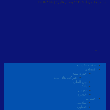
شنبه, ۱۷ مرداد ۱۴۰۵ / بعد از ظهر /
|
2026-08-08
صفحه نخست
اقتصادی
حوزه بیمه
شرکت های بیمه
بین الملل
بانک
بورس
خودرو
اجتماعی
سلامت
قضایی