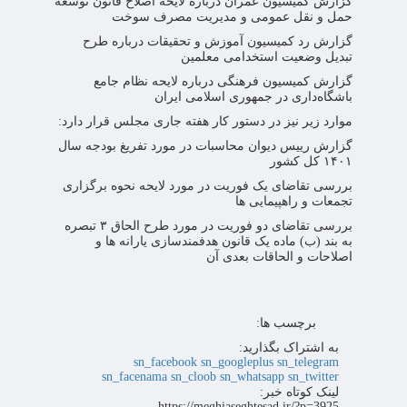
گزارش کمیسیون عمران درباره لایحه اصلاح قانون توسعه
حمل و نقل عمومی و مدیریت مصرف سوخت
گزارش رد کمیسیون آموزش و تحقیقات درباره طرح
تبدیل وضعیت استخدامی معلمین
گزارش کمیسیون فرهنگی درباره لایحه نظام جامع
باشگاه‌داری در جمهوری اسلامی ایران
موارد زیر نیز در دستور کار هفته جاری مجلس قرار دارد:
گزارش رییس دیوان محاسبات در مورد تفریغ بودجه سال
۱۴۰۱ کل کشور
بررسی تقاضای یک فوریت در مورد لایحه نحوه برگزاری
تجمعات و راهپیمایی ها
بررسی تقاضای دو فوریت در مورد طرح الحاق ۳ تبصره
به بند (ب) ماده یک قانون هدفمندسازی یارانه ها و
اصلاحات و الحاقات بعدی آن
برچسب ها:
به اشتراک بگذارید:
sn_facebook
sn_googleplus
sn_telegram
sn_facenama
sn_cloob
sn_whatsapp
sn_twitter
لینک کوتاه خبر:
https://meghiaseghtesad.ir/?p=3925