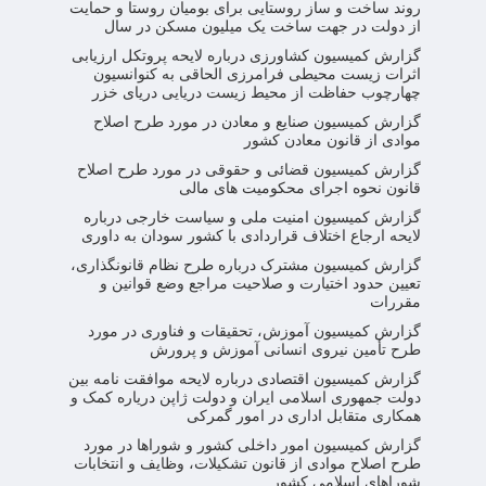
روند ساخت و ساز روستایی برای بومیان روستا و حمایت
از دولت در جهت ساخت یک میلیون مسکن در سال
گزارش کمیسیون کشاورزی درباره لایحه پروتکل ارزیابی
اثرات زیست محیطی فرامرزی الحاقی به کنوانسیون
چهارچوب حفاظت از محیط زیست دریایی دریای خزر
گزارش کمیسیون صنایع و معادن در مورد طرح اصلاح
موادی از قانون معادن کشور
گزارش کمیسیون قضائی و حقوقی در مورد طرح اصلاح
قانون نحوه اجرای محکومیت های مالی
گزارش کمیسیون امنیت ملی و سیاست خارجی درباره
لایحه ارجاع اختلاف قراردادی با کشور سودان به داوری
گزارش کمیسیون مشترک درباره طرح نظام قانونگذاری،
تعیین حدود اختیارت و صلاحیت مراجع وضع قوانین و
مقررات
گزارش کمیسیون آموزش، تحقیقات و فناوری در مورد
طرح تأمین نیروی انسانی آموزش و پرورش
گزارش کمیسیون اقتصادی درباره لایحه موافقت نامه بین
دولت جمهوری اسلامی ایران و دولت ژاپن دریاره کمک و
همکاری متقابل اداری در امور گمرکی
گزارش کمیسیون امور داخلی کشور و شوراها در مورد
طرح اصلاح موادی از قانون تشکیلات، وظایف و انتخابات
شوراهای اسلامی کشور