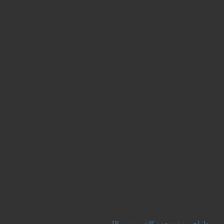
1402 © کلیه حقوق پایگاه خبری و اطلاع‌رسانی مقیاس اقتصاد
محفوظ می‌باشد.
هرگونه کپی‌برداری از مطالب تنها با درج لینک فعال به مطلب مجاز
می‌باشد.
طراحی و توسعه : کاشمروب . IR