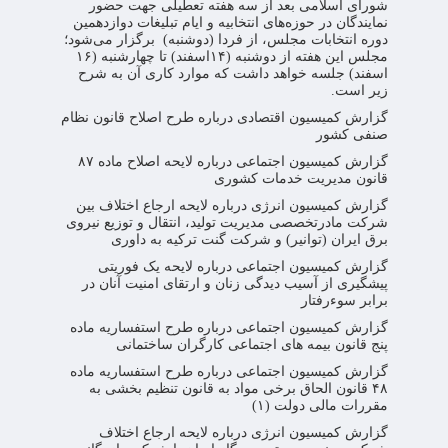
شورای اسلامی بعد از سه هفته تعطیلی جهت حضور
نمایندگان در حوزه‌های انتخابیه و ایام تبلیغات دوازدهمین
دوره انتخابات مجلس، از فردا (دوشنبه) برگزار می‌شود؛
مجلس این هفته از دوشنبه (۱۴اسفند) تا چهارشنبه (۱۶
اسفند) جلسه خواهد داشت که موارد کاری آن به شرح
زیر است.
گزارش کمیسیون اقتصادی درباره طرح اصلاح قانون نظام
صنفی کشور
گزارش کمیسیون اجتماعی درباره لایحه اصلاح ماده ۸۷
قانون مدیریت خدمات کشوری
گزارش کمیسیون انرژی درباره لایحه ارجاع اختلاف بین
شرکت مادرتخصصی مدیریت تولید، انتقال و توزیع نیروی
برق ایران (توانیر) و شرکت گنت ترکیه به داوری
گزارش کمیسیون اجتماعی درباره لایحه یک فوریتی
پیشگیری از آسیب دیدگی زنان و ارتقای امنیت آنان در
برابر سوءرفتار
گزارش کمیسیون اجتماعی درباره طرح استفساریه ماده
پنج قانون بیمه های اجتماعی کارگران ساختمانی
گزارش کمیسیون اجتماعی درباره طرح استفساریه ماده
۴۸ قانون الحاق برخی مواد به قانون تنظیم بخشی به
مقررات مالی دولت (۱)
گزارش کمیسیون انرژی درباره لایحه ارجاع اختلاف