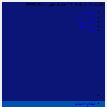
یکشنبه, ۱۸ مرداد ۱۴۰۵ / قبل از ظهر /
|
2026-08-09
درباره ما
تماس با ما
فـال روزانـه
فال حافظ
RSS
صفحه نخست