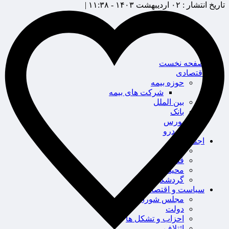
تاریخ انتشار :
۰۲ اردیبهشت ۱۴۰۳ - ۱۱:۳۸ |
صفحه نخست
اقتصادی
حوزه بیمه
شرکت های بیمه
بین الملل
بانک
بورس
خودرو
اجتماعی
سلامت
قضایی
محیط زیست
گردشگری
سیاست و اقتصاد
مجلس شورای اسلامی
دولت
احزاب و تشکل ها
ائتلاف