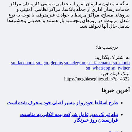
به گفته معاون سازمان امور استخدامی، تمامی کارمندان مراکز
خدمات رسان اداری از جمله بانک‌ها، مراکز نظامی، امنیتی و
نیروهای مسلح، مراکز مرتبط با حوادث غیرمترقبه با توجه به نوع
شغل مربوطه در روزهای پنجشنبه باز هستند و تعطیلی پنجشنبه‌ها
شامل حال آنها نخواهد شد.
برچسب ها:
به اشتراک بگذارید:
sn_facebook
sn_googleplus
sn_telegram
sn_facenama
sn_cloob
sn_whatsapp
sn_twitter
لینک کوتاه خبر:
https://meghiaseghtesad.ir/?p=4322
آخرین خبرها
طرح اسقاط خودرو از مسیر اصلی خود منحرف شده است
پیام تبریک مدیرعامل شرکت بیمه اتکایی به مناسبت
فرارسیدن روز خبرنگار
تست