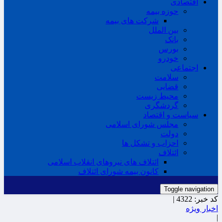
اقتصادی
حوزه بیمه
شرکت های بیمه
بین الملل
بانک
بورس
خودرو
اجتماعی
سلامت
قضایی
محیط زیست
گردشگری
سیاست و اقتصاد
مجلس شورای اسلامی
دولت
احزاب و تشکل ها
ائتلاف
ائتلاف های نیروهای انقلاب اسلامی
کانون بیمه شورای ائتلاف
Toggle navigation
کد خبر:
4322 |
اخبار ویژه
|