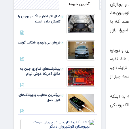
 و پردازش
آخرین خبرها
یزیون‌ها،
کدال اثر اخبار جنگ بر بورس را
هند که با
کاهش داده است
را، بازار
فروش بی‌وای‌دی شتاب گرفت
 و دوباره
لا، نقره،
اینده‌ای،
پیشرفت‌های فناوری چین به
مذاق آمریکا خوش نیام
مه چیز از
بزرگترین معایب پاوربانک‌های
 به اینکه
قابل حمل
لکترونیکی
کشف
کتیبه