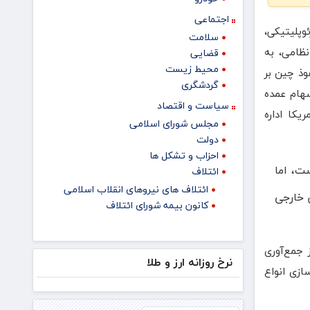
اجتماعی
وپلیتیکی،
سلامت
نظامی، به
قضایی
محیط زیست
وذ چین بر
گردشگری
سهام عمده
سیاست و اقتصاد
کا اداره
مجلس شورای اسلامی
دولت
احزاب و تشکل ها
ت، اما
ائتلاف
ائتلاف های نیروهای انقلاب اسلامی
 خارجی
کانون بیمه شورای ائتلاف
 جمع‌آوری
نرخ روزانه ارز و طلا
ازی انواع