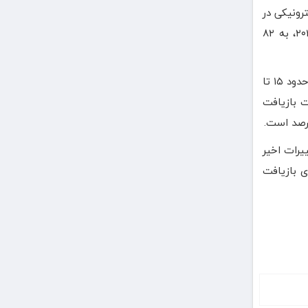
UNI، رکورد ۶۲ میلیون تن زباله الکترونیکی در
سال ۲۰۲۲، در سطح جهان تولید شد که نسبت به سال ۲۰۱۰، افزایش ۸۲ درصدی داشت و پیش‌بینی می‌شود این رقم تا سال ۲۰۳۰، به ۸۲
در این گزارش آمده است که آمریکا در سال ۲۰۲۲، کمی کمتر از هشت میلیون تن زباله الکترونیکی تولید کرده است. با این حال، فقط حدود ۱۵ تا
ده بازار بکر زباله‌های الکترونیکی است. طبق گزارش شرکت IBISWorld، صنعت بازیافت
یرات اخیر
ی بازیافت