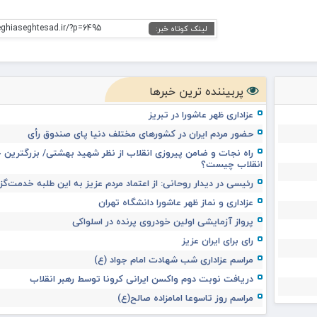
eghiaseghtesad.ir/?p=6495
لینک کوتاه خبر:
پربیننده ترین خبرها
عزاداری ظهر عاشورا در تبریز
حضور مردم ایران در کشورهای مختلف دنیا پای صندوق رأی
راه نجات و ضامن پیروزی انقلاب از نظر شهید بهشتی/ بزرگترین خ
انقلاب چیست؟
رئیسی در دیدار روحانی: از اعتماد مردم عزیز به این طلبه خدمت‌گز
عزاداری و نماز ظهر عاشورا دانشگاه تهران
پرواز آزمایشی اولین خودروی پرنده در اسلواکی
رای برای ایران عزیز
مراسم عزاداری شب شهادت امام جواد (ع)
دریافت نوبت دوم واکسن ایرانی کرونا توسط رهبر انقلاب
مراسم روز تاسوعا امامزاده صالح(ع)