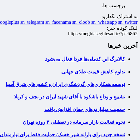
برچسب ها:
به اشتراک بگذارید:
oogleplus
sn_telegram
sn_facenama
sn_cloob
sn_whatsapp
sn_twitter
لینک کوتاه خبر:
https://meghiaseghtesad.ir/?p=6862
آخرین خبرها
کالابرگ این کدملی‌ها فردا فعال می‌شود
تداوم کاهش قیمت طلای جهانی
توسعه همکاری‌های گردشگری ایران و کشورهای شرق آسیا
تشییع و وداع باشکوه با آقای شهید ایران در نجف و کربلا
جمعیت میلیاردرهای جهان افزایش یافت
نحوه فعالیت بازار سرمایه در تعطیلی ۳ روزه تهران
نسخه جدید برای یارانه شیر خشک/ حمایت فقط برای نیازمندان