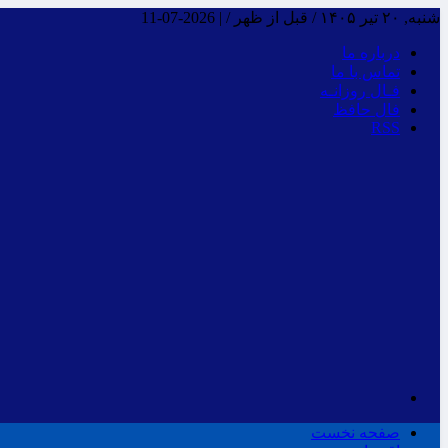
شنبه, ۲۰ تیر ۱۴۰۵ / قبل از ظهر /
|
2026-07-11
درباره ما
تماس با ما
فـال روزانـه
فال حافظ
RSS
صفحه نخست