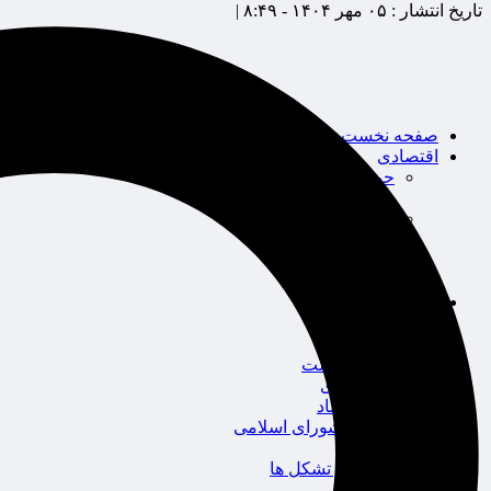
تاریخ انتشار :
۰۵ مهر ۱۴۰۴ - ۸:۴۹ |
صفحه نخست
اقتصادی
حوزه بیمه
شرکت های بیمه
بین الملل
بانک
بورس
خودرو
اجتماعی
سلامت
قضایی
محیط زیست
گردشگری
سیاست و اقتصاد
مجلس شورای اسلامی
دولت
احزاب و تشکل ها
ائتلاف