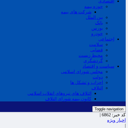
اقتصادی
حوزه بیمه
شرکت های بیمه
بین الملل
بانک
بورس
خودرو
اجتماعی
سلامت
قضایی
محیط زیست
گردشگری
سیاست و اقتصاد
مجلس شورای اسلامی
دولت
احزاب و تشکل ها
ائتلاف
ائتلاف های نیروهای انقلاب اسلامی
کانون بیمه شورای ائتلاف
Toggle navigation
کد خبر:
6862 |
اخبار ویژه
|