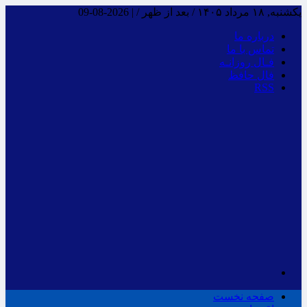
یکشنبه, ۱۸ مرداد ۱۴۰۵ / بعد از ظهر /
|
2026-08-09
درباره ما
تماس با ما
فـال روزانـه
فال حافظ
RSS
صفحه نخست