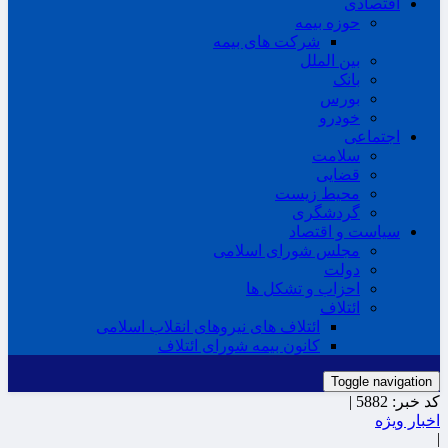
اقتصادی
حوزه بیمه
شرکت های بیمه
بین الملل
بانک
بورس
خودرو
اجتماعی
سلامت
قضایی
محیط زیست
گردشگری
سیاست و اقتصاد
مجلس شورای اسلامی
دولت
احزاب و تشکل ها
ائتلاف
ائتلاف های نیروهای انقلاب اسلامی
کانون بیمه شورای ائتلاف
Toggle navigation
کد خبر:
5882 |
اخبار ویژه
|