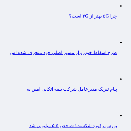
چرا ۵G بهتر از ۴G است؟
طرح اسقاط خودرو از مسیر اصلی خود منحرف شده اس
پیام تبریک مدیرعامل شرکت بیمه اتکایی امین به
بورس رکورد شکست؛ شاخص ۵.۵ میلیونی شد