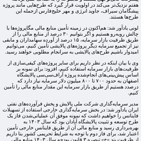
هفتم نزدیک‌تر می‌کند در اولویت قرار گیرد که طرح‌هایی مانند پروژه
پیشگامان سیراف، جاوید انرژی و مهر خلیج‌فارس ازجمله این
طرح‌ها هستند.
لونی یادآور شد: هم‌اکنون در زمینه تأمین منابع مالی مگاپروژه‌ها با
چالش روبه‌رو هستیم و اگر بتوانیم ۳۰ درصد از منابع مالی را از
طریق ظرفیت بازار سرمایه، ۱۵ درصد از آورده سهامداران و مابقی
نیز از تجمیع سرمایه دیگر پروژه‌های پالایشی تأمین کنیم، می‌توانیم
امیدوار باشیم طرح‌های پالایشی به سرانجام مطلوبی خواهند رسید.
وی با بیان اینکه در نظر داریم برای سایر پروژه‌های کیفی‌سازی از
ظرفیت‌های بازار سرمایه استفاده کنیم، افزود: برای نمونه بر
اساس پیش‌بینی‌های انجام‌شده پروژه آراف‌سی‌سی پالایشگاه
اصفهان به حدود ۷۰۰ تا ۸۰۰ میلیون دلار سرمایه نیاز دارد که
درصدد هستیم از طریق بازار سرمایه این مقدار منابع مالی را تأمین
کنیم.
مدیر سرمایه‌گذاری شرکت ملی پالایش و پخش فرآورده‌های نفتی
ایران یادآور شد: در بخش سرمایه‌گذاری خارجی استفاده از تسهیلات
فاینانس را خواهیم داشت که نمونه موفق آن عملیاتی‌شدن فاز یک
طرح توسعه و تثبیت پالایشگاه آبادان بود که سال ۱۴۰۳ به
بهره‌برداری رسید و منابع مالی آن از طریق فاینانس خارجی تأمین
اعتبار شد، برای فاز دوم با توجه به شرایط تحریمی کشور بنا داریم
از ظرفیت بند «خ» تبصره ۳ قانون بودجه سال ۱۴۰۳ منابع مالی