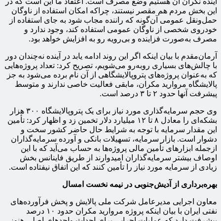
آینده نگران آن هستیم وضع مصرف است. اعتقاد ما این است که در
این بخش مردم هم مقصر نیستند، چراکه امکان استفاده از ناوگان
حمل‌ونقل عمومی آن‌گونه که راننده مجاب شود به جای استفاده از
خودروی شخصی از ناوگان عمومی استفاده کند، وجود ندارد و
مصرف به‌صورت فزاینده و بی‌رویه رو به افزایش خواهد بود.
آرمان‌مقدم با بیان اینکه اگر این روند ادامه یابد در آینده نه‌چندان دور
با چالش‌های بسیاری روبه‌رو می‌شویم، تصریح کرد: تعداد پروژه‌هایی
که به‌عنوان پروژه‌های پتروپالایشگاهی از آن نام برده می‌شود به جز
پالایشگاه مروارید مکران، مابقی فعالیت خاصی ندارند و متوسط
پیشرفت آنها حدود ۲ تا ۳ درصد است.
وی حجم سرمایه‌گذاری مورد نیاز برای یک پتروپالایشگاه ۳۰۰ هزار
بشکه‌ای را معادل ۸ تا ۱۲ میلیارد دلار تخمین زد و اظهار کرد: تأمین
این مقدار سرمایه با توجه به شرایط حال حاضر کشور سخت و
دشوار است. بازار سرمایه، تسهیلات بانکی و آورده سرمایه‌گذاران
ازجمله ابزارهای تأمین مالی پروژه‌ها به حساب می‌آید که با این
اوصاف بیشتر سرمایه‌گذاران امیدوارند از طریق فاینانس بخش
زیادی از سرمایه مورد نیاز را تأمین کنند که این اتفاق نیفتاده است.
بهره‌برداری از آدیش‌جنوبی در نیمه نخست امسال
معاون اجرایی مدیرعامل شرکت ملی پالایش و پخش فرآورده‌های
نفتی ایران با بیان اینکه پروژه مروارید مکران حدود ۱۰ درصد
پیشرفت دارد که عملیات اجرایی برای احداث واحدهای اصلی هنوز