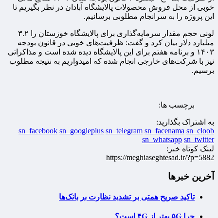
خوبی از محل فروش محصولات پالایشگاه آبادان در نظر بگیریم تا
این پروژه را به سرانجام مطلوبی برسانیم.
لونی حجم مقدار سرمایه‌گذاری برای پالایشگاه خوزستان را ۳.۲
میلیارد دلار بیان کرد و گفت: ظرفیت‌های خوبی در قانون بودجه
۱۴۰۳ و برنامه هفتم برای این پالایشگاه دیده شده است و مذاکراتی
نیز با شرکت‌های خارجی انجام شده که امیدواریم به نتیجه مطلوب
برسیم.
برچسب ها:
به اشتراک بگذارید:
sn_facebook
sn_googleplus
sn_telegram
sn_facenama
sn_cloob
sn_whatsapp
sn_twitter
لینک کوتاه خبر:
https://meghiaseghtesad.ir/?p=5882
آخرین خبرها
تاکید صریح همتی بر تشدید نظارت بر بانک‌ها
چرا ۵G بهتر از ۴G است؟