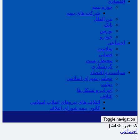
اقتصادی
حوزه بیمه
شرکت های بیمه
بین الملل
بانک
بورس
خودرو
اجتماعی
سلامت
قضایی
محیط زیست
گردشگری
سیاست و اقتصاد
مجلس شورای اسلامی
دولت
احزاب و تشکل ها
ائتلاف
ائتلاف های نیروهای انقلاب اسلامی
کانون بیمه شورای ائتلاف
Toggle navigation
کد خبر:
4436 |
اجتماعی
|