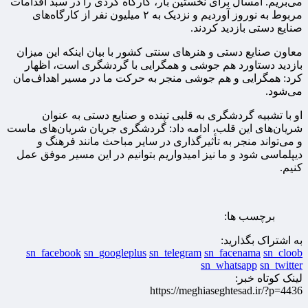
می‌بریم. امسال برای نخستین بار، کارگاه گردی را در سبد اقدامات
مربوط به نوروز آوردیم و نزدیک به ۲ میلیون نفر از کارگاه‌های
صنایع دستی بازدید کردند.
معاون صنایع دستی و هنرهای سنتی کشور با بیان اینکه این میزان
بازدید دستاورد هم جوشی و همگرایی با گردشگری است، اظهار
کرد: همگرایی و هم جوشی منجر به حرکت ما در مسیر اهداف‌مان
می‌شود.
او با تشبیه گردشگری به قلبی تپنده و صنایع دستی به عنوان
شریان‌های این قلب، ادامه داد: گردشگری جریان شریان‌های ماست
و می‌تواند منجر به تأثیرگذاری در سایر مباحث مانند فرهنگ و
دیپلماسی شود و ما نیز امیدواریم بتوانیم در این مسیر موفق عمل
کنیم.
برچسب ها:
به اشتراک بگذارید:
sn_facebook
sn_googleplus
sn_telegram
sn_facenama
sn_cloob
sn_whatsapp
sn_twitter
لینک کوتاه خبر:
https://meghiaseghtesad.ir/?p=4436