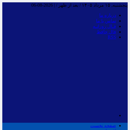
پنجشنبه, ۱۵ مرداد ۱۴۰۵ / بعد از ظهر /
|
2026-08-06
درباره ما
تماس با ما
فـال روزانـه
فال حافظ
RSS
صفحه نخست