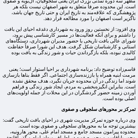
مظهر سه دوره تمدنی بزرگ ایران یعنی سلجوقیان، آل‌بویه و صفوی
است. این محدوده صرفاً متعلق به شهر اصفهان نیست بلکه هر
پژوهشگری که علاقه‌مند به تاریخ ایران و حتی تاریخ جهان باشد،
ناگزیر است اصفهان را مورد مطالعه قرار دهد.
وی افزود: از نخستین روز ورود به شهرداری دغدغه احیای این بافت
را داشتم و برای آنکه فعالیت‌ها در مسیر کارشناسی پیش برود،
شورای عالی بافت تاریخی با حضور مدیران شهرداری، دستگاه‌های
استانی و کارشناسان شکل گرفت. هدف این شورا صرفاً حفاظت
کالبدی نبوده، بلکه بازگرداندن حیات و شور زندگی به بافت بوده
است.
قاسم‌زاده توضیح داد: برنامه شهرداری بر احیا استوار است؛ یعنی
مرمت ابنیه همراه با باززنده‌سازی اجتماعی. اگر فقط بناها بازسازی
شوند اما زندگی در آن محدوده جریان نگیرد، هدف محقق نشده
است. بنابراین انگیزه‌بخشی به مردم، ایجاد شور زندگی و فراهم
آوردن زمینه حضور گردشگران در این محلات از جمله اولویت‌های
اصلی بوده است.
تمرکز بر محورهای سلجوقی و صفوی
وی درباره حوزه تمرکز مدیریت شهری در احیای بافت تاریخی گفت:
بیشترین توجه ما به محورهای سلجوقی و صفوی بوده است.
محدوده پیرامون مسجد جامع و مسجد امام علی، محور هارونیه،
محور باباقاسم و محور صفویه در اطراف میدان امام و گذر آقانجفی