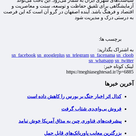
سیاست‌های شهری ایران به شمار می‌رود. این بافت می‌تواند
آزمایشگاهی برای تلفیق حفاظت و توسعه، سنت و معاصریت و
اقتصاد و فرهنگ باشد. آینده اصفهان در گرو آن است که این فرصت
به درستی درک و مدیریت شود
برچسب ها:
به اشتراک بگذارید:
sn_facebook
sn_googleplus
sn_telegram
sn_facenama
sn_cloob
sn_whatsapp
sn_twitter
لینک کوتاه خبر:
https://meghiaseghtesad.ir/?p=6885
آخرین خبرها
کدال اثر اخبار جنگ بر بورس را کاهش داده است
فروش بی‌وای‌دی شتاب گرفت
پیشرفت‌های فناوری چین به مذاق آمریکا خوش نیامد
بزرگترین معایب پاوربانک‌های قابل حمل