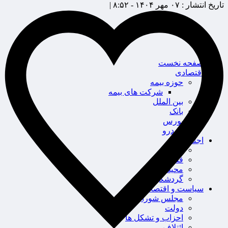
تاریخ انتشار :
۰۷ مهر ۱۴۰۴ - ۸:۵۲ |
صفحه نخست
اقتصادی
حوزه بیمه
شرکت های بیمه
بین الملل
بانک
بورس
خودرو
اجتماعی
سلامت
قضایی
محیط زیست
گردشگری
سیاست و اقتصاد
مجلس شورای اسلامی
دولت
احزاب و تشکل ها
ائتلاف