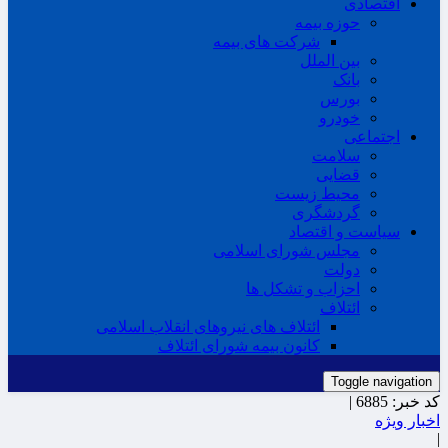
اقتصادی
حوزه بیمه
شرکت های بیمه
بین الملل
بانک
بورس
خودرو
اجتماعی
سلامت
قضایی
محیط زیست
گردشگری
سیاست و اقتصاد
مجلس شورای اسلامی
دولت
احزاب و تشکل ها
ائتلاف
ائتلاف های نیروهای انقلاب اسلامی
کانون بیمه شورای ائتلاف
Toggle navigation
کد خبر:
6885 |
اخبار ویژه
|