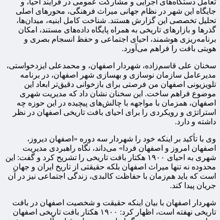
تعامل دستگاه‌های اجرایی و مشارکت عمومی در فرآیند احیا، و
جایگاه این شهر در نظام جهانی میراث فرهنگی، محورهای اصلی
تحلیل تخصصی این گزارش هستند. شناخت کامل ابنیه، میدان‌ها،
گذرها و بازارهای تاریخی به همراه پایگاه داده‌های مستند، امکان
برنامه‌ریزی هوشمند، احیای اجتماعی و حفظ انسجام بصری و
هویتی بافت را فراهم می‌آورد.
سخنان علی قاسم‌زاده، شهردار اصفهان، و محمدعلی ایزدخواستی،
مدیرعامل سازمان نوسازی و بهسازی شهر اصفهان، در برنامه
تلویزیونی اصفهان من فرصتی برای بازخوانی دقیق‌تر ابعاد این
موضوع فراهم ساخت. این سخنان نشان داد که مدیریت شهری
اصفهان، همزمان با مواجهه با چالش‌های پیچیده در این حوزه چه
استراتژی و رویکردی را برای احیای بافت تاریخی اصفهان در نظر
داشته و دارد.
وی با تأکید بر اینکه خود را شهردار سه دوره «اصفهان دیروز،
اصفهان امروز و اصفهان فردا» می‌داند، نگاه راهبردی مدیریت
شهری به احیای ۱۹۰۰ هکتار بافت تاریخی را تشریح کرد و گفت: این
محدوده نه تنها میراث اصفهان بلکه حقیقتی از تاریخ ایران و جهان
است که باید هم‌زمان با حفاظت کالبدی، زندگی اجتماعی نیز در آن
جریان پیدا کند.
شهردار اصفهان با بیان اینکه حقیقت و شخصیت اصفهان در بافت
تاریخی نهفته است، اظهار کرد: ۱۹۰۰ هکتار بافت تاریخی اصفهان