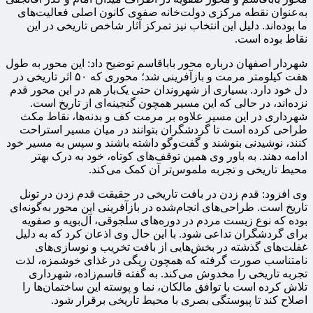
به‌عنوان نقطه مرکزی دولت‌خانه صفوی کانون اصلی فعالیت‌های
ما بوده‌اند. دلیل این انتخاب نیز تمرکز آثار شاخص تاریخی در این
نقاط بوده است.
شهردار اصفهان درباره محور باباقاسم توضیح داد: این محور به طول
هفت کیلومتر مرمت و بازآفرینی شد؛ محوری که ۵۰ اثر تاریخی در
دل خود دارد. بسیاری از شهروندان حتی یک‌بار هم در این محور قدم
نزده‌اند، در حالی که این مسیر همچون گنجینه‌ای از تاریخ است.
شهرداری در این مسیر علاوه بر مرمت کف و بدنه‌ها، نقاط مکث
طراحی کرده است تا گردشگران بتوانند در میان مسیر استراحت
کنند، نوشیدنی بنوشند و گفت‌وگو داشته باشند و سپس به مسیر خود
ادامه دهند. به باور وی همین توقف‌های کوتاه، خود به درک بهتر
محیط تاریخی و تجربه ملموس‌تر آن کمک می‌کند.
وی افزود: قدم زدن در بافت تاریخی در حقیقت قدم زدن در تونل
تاریخ است. طراحی‌های انجام‌شده در بازآفرینی این محور به‌گونه‌ای
بوده که نوع زیست مردم در دوره‌های سلجوقی، آل‌بویه و صفویه
برای گردشگران تداعی شود. با این حال وی اذعان کرد که به دلیل
غفلت‌های گذشته در بخش‌هایی از بافت تخریب و نوسازی‌های
نامتناسب صورت گرفته که همچون ریگی در غذای خوشمزه، لذت
تجربه تاریخی را مخدوش می‌کند. به گفته قاسم‌زاده، شهرداری
تلاش کرده است با توافق مالکان، نما و پوسته این ساختمان‌ها را
اصلاح کند تا پیوستگی بصری با محیط تاریخی برقرار شود.