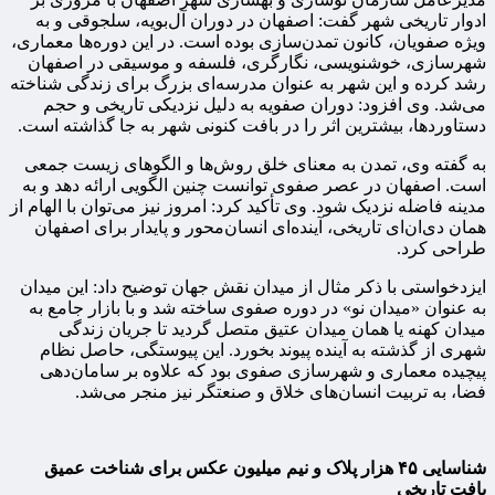
ادوار تاریخی شهر گفت: اصفهان در دوران آل‌بویه، سلجوقی و به
ویژه صفویان، کانون تمدن‌سازی بوده است. در این دوره‌ها معماری،
شهرسازی، خوشنویسی، نگارگری، فلسفه و موسیقی در اصفهان
رشد کرده و این شهر به عنوان مدرسه‌ای بزرگ برای زندگی شناخته
می‌شد. وی افزود: دوران صفویه به دلیل نزدیکی تاریخی و حجم
دستاوردها، بیشترین اثر را در بافت کنونی شهر به جا گذاشته است.
به گفته وی، تمدن به معنای خلق روش‌ها و الگوهای زیست جمعی
است. اصفهان در عصر صفوی توانست چنین الگویی ارائه دهد و به
مدینه فاضله نزدیک شود. وی تأکید کرد: امروز نیز می‌توان با الهام از
همان دی‌ان‌ای تاریخی، آینده‌ای انسان‌محور و پایدار برای اصفهان
طراحی کرد.
ایزدخواستی با ذکر مثال از میدان نقش جهان توضیح داد: این میدان
به عنوان «میدان نو» در دوره صفوی ساخته شد و با بازار جامع به
میدان کهنه یا همان میدان عتیق متصل گردید تا جریان زندگی
شهری از گذشته به آینده پیوند بخورد. این پیوستگی، حاصل نظام
پیچیده معماری و شهرسازی صفوی بود که علاوه بر سامان‌دهی
فضا، به تربیت انسان‌های خلاق و صنعتگر نیز منجر می‌شد.
شناسایی
۴۵
هزار پلاک و نیم میلیون عکس برای شناخت عمیق
بافت تاریخی