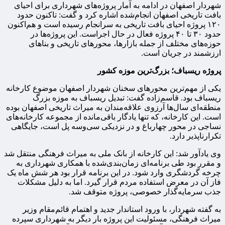
شهردار اصفهان در ادامه به آمار پروژه‌های شهرداری برای احیای
بافت تاریخی اصفهان انجام‌شده اشاره کرد و گفت: تاکنون حدود
۱۲۰ پروژه احیای بافت تاریخی به سرانجام رسیده است و هم‌اکنون
حدود ۳۰ تا ۴۰ پروژه فعال در حال اجراست. این پروژه‌ها در
حوزه‌های مختلف از جمله بازارها، محورهای تاریخی و بناهای
ارزشمند در جریان است.
پروژه ریسباف؛ بزرگ‌ترین موزه کشور
یکی از مهم‌ترین محورهای سخنان شهردار اصفهان موضوع کارخانه
ریسباف بود. قاسم‌زاده گفت: تبدیل ریسباف به موزه بزرگ
منطقه‌ای سال‌ها آرزوی علاقه‌مندان به میراث تاریخی اصفهان بوده
است. این کارخانه، که تنها یادگار باقی‌مانده از مجموعه کارخانه‌های
نساجی در محور چهارباغ و در نزدیکی سی‌وسه پل است، جایگاهی
تکرارناپذیر دارد.
وی یادآور شد: این کارخانه از بانک ملی به میراث فرهنگی منتقل شد
و مقرر بود طی برنامه‌ای زمان‌بندی‌شده با همکاری شهرداری به
چرخه گردشگری وارد شود. در این برنامه قرار بود هر شش ماه یک
فاز آن در معرض استفاده مردم قرار گیرد. اما به دلیل مشکلات
جذب سرمایه‌گذار خصوصی، پروژه متوقف شد.
به گفته شهردار، با ورود استاندار جدید و اهتمام قائم‌مقام وزیر
میراث فرهنگی، مسئولیت این پروژه بار دیگر به شهرداری سپرده