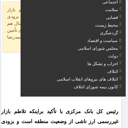
اجتماعی
رئیس کل بانک مرکزی با تأکید براینکه تلاطم بازار
سلامت
غیررسمی ارز ناشی از وضعیت منطقه است و بزودی
قضایی
کاهش پیدا می کند گفت: ارز ۲۸۵۰۰ تومانی امسال هم
محیط زیست
ادامه دارد و ارز تمام واردات قانونی با نرخ مبادله‌ای تأمین
گردشگری
می شود. به گزارش خبرنگار مقیاس اقتصاد محمدرضا
سیاست و اقتصاد
فرزین درباره وضعیت بازار ارز و برنامه های […]
مجلس شورای اسلامی
دولت
احزاب و تشکل ها
ائتلاف
ائتلاف های نیروهای انقلاب اسلامی
کانون بیمه شورای ائتلاف
رئیس کل بانک مرکزی با تأکید براینکه تلاطم بازار
غیررسمی ارز ناشی از وضعیت منطقه است و بزودی