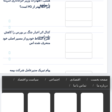
همتی: اظهارات وزیر خزانه‌داری آمریکا
با مواضع
چرا ۵G بهتر از ۴G است؟
کدال اثر اخبار جنگ بر بورس را کاهش
داده است
طرح اسقاط خودرو از مسیر اصلی خود
منحرف شده اس
پیام تبریک مدیرعامل شرکت بیمه
اتکایی امین به
صفحه نخست
اقتصادی
اجتماعی
سیاست و اقتصاد
درباره ما
تماس با ما
بورس رکورد شکست؛ شاخص ۵.۵
میلیونی شد