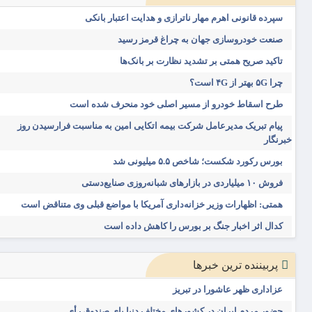
سپرده قانونی اهرم مهار ناترازی و هدایت اعتبار بانکی
صنعت خودروسازی جهان به چراغ قرمز رسید
تاکید صریح همتی بر تشدید نظارت بر بانک‌ها
چرا ۵G بهتر از ۴G است؟
طرح اسقاط خودرو از مسیر اصلی خود منحرف شده است
پیام تبریک مدیرعامل شرکت بیمه اتکایی امین به مناسبت فرارسیدن روز
خبرنگار
بورس رکورد شکست؛ شاخص ۵.۵ میلیونی شد
فروش ۱۰ میلیاردی در بازارهای شبانه‌روزی صنایع‌دستی
همتی: اظهارات وزیر خزانه‌داری آمریکا با مواضع قبلی وی متناقض است
کدال اثر اخبار جنگ بر بورس را کاهش داده است
پربیننده ترین خبرها
عزاداری ظهر عاشورا در تبریز
حضور مردم ایران در کشورهای مختلف دنیا پای صندوق رأی