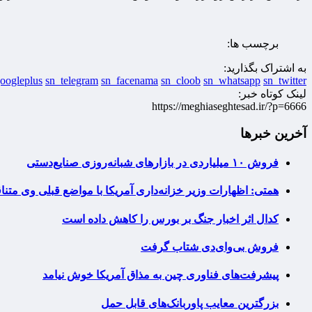
برچسب ها:
به اشتراک بگذارید:
oogleplus
sn_telegram
sn_facenama
sn_cloob
sn_whatsapp
sn_twitter
لینک کوتاه خبر:
https://meghiaseghtesad.ir/?p=6666
آخرین خبرها
فروش ۱۰ میلیاردی در بازارهای شبانه‌روزی صنایع‌دستی
همتی: اظهارات وزیر خزانه‌داری آمریکا با مواضع قبلی وی مت
کدال اثر اخبار جنگ بر بورس را کاهش داده است
فروش بی‌وای‌دی شتاب گرفت
پیشرفت‌های فناوری چین به مذاق آمریکا خوش نیامد
بزرگترین معایب پاوربانک‌های قابل حمل