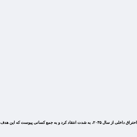
مدیرعامل مرسدس بنز از طرح اتحادیه اروپا برای ممنوعیت خودروهای دارای موتور احتراق داخلی از سا