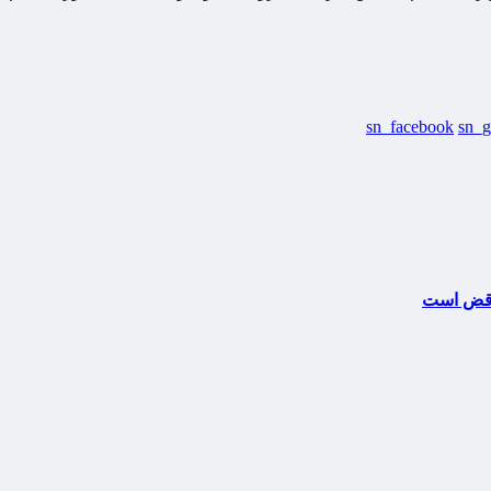
sn_facebook
sn_g
ناقض است