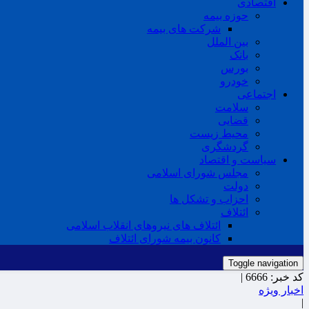
اقتصادی
حوزه بیمه
شرکت های بیمه
بین الملل
بانک
بورس
خودرو
اجتماعی
سلامت
قضایی
محیط زیست
گردشگری
سیاست و اقتصاد
مجلس شورای اسلامی
دولت
احزاب و تشکل ها
ائتلاف
ائتلاف های نیروهای انقلاب اسلامی
کانون بیمه شورای ائتلاف
Toggle navigation
کد خبر:
6666 |
اخبار ویژه
|