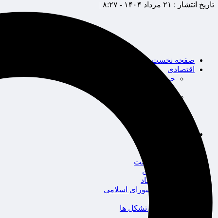
تاریخ انتشار :
۲۱ مرداد ۱۴۰۴ - ۸:۲۷ |
صفحه نخست
اقتصادی
حوزه بیمه
شرکت های بیمه
بین الملل
بانک
بورس
خودرو
اجتماعی
سلامت
قضایی
محیط زیست
گردشگری
سیاست و اقتصاد
مجلس شورای اسلامی
دولت
احزاب و تشکل ها
ائتلاف