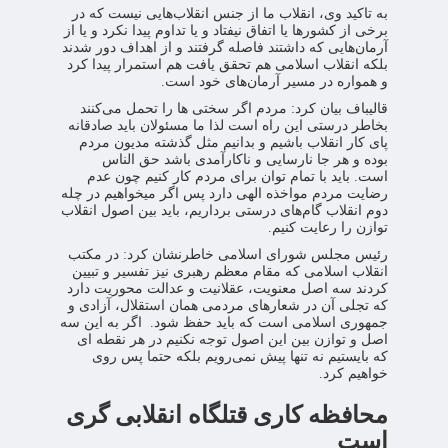
به تاکید وی، انقلاب ما از جنس انقلاب‌هایی نیست که در
برخی از کشورها یا اتفاق نیفتاد و یا تداوم پیدا نکرد و یا از
آرمان‌هایی که داشتند فاصله گرفتند و از اهداف دور شدند
بلکه انقلاب اسلامی هم تحقق یافت هم استمرار پیدا کرد
و همواره در مسیر آرمان‌های خود است.
قالیباف بیان کرد: مردم اگر سختی ها را تحمل می‌کنند
بخاطر درستی این راه است لذا ما مسئولان باید صادقانه
پای کار انقلاب باشیم و بدانیم مثل گذشته مدیون مردم
بوده و هر جا نارسایی و ناکارآمدی باشد حق الناس
است. باید با تمام توان برای مردم کار کنیم چون عدم
رضایت مردم مواخذه الهی دارد پس اگر میخواهیم در چله
دوم انقلاب گام‌های درستی برداریم، باید بین اصول انقلاب
توازن را رعایت کنیم.
رئیس مجلس شورای اسلامی خاطرنشان کرد: در مکتب
انقلاب اسلامی که مقام معظم رهبری نیز تفسیر و تبیین
کردند سه اصل معنویت، عقلانیت و عدالت محوریت دارد
که تجلی آن در شعارهای مردمی همان استقلال، آزادی و
جمهوری اسلامی است که باید حفظ شود. اگر به این سه
اصل و توازن بین این اصول توجه نکنیم در هر نقطه ای
که بایستیم نه تنها پیش نمی‌رویم بلکه حتما پس روی
خواهیم کرد.
محافظه کاری قتلگاه انقلابی گری
است