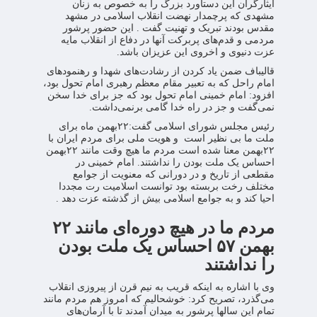
ایثارگران این دستاورد بزرگ را به خصوص به زنان
مشهدی که پرچمدار نهضت انقلاب اسلامی در مشهد
مقدس بودند تبریک و تهنیت گفت . این حضور پرشور
مردمی و قدم‌های پربرکت آنها در دفاع از انقلاب مایه
عزت دنیوی و اخروی این عزیزان باشد.
قالیباف ضمن یاد کردن از رشادت‌های شهدا و رهنمودهای
امام راحل که به تعبیر مقام معظم رهبری امام تحول بود،
افزود: امام خمینی امام تحول بود که جز برای خدا سخن
نمی‌گفت و جز در راه خدا گامی برنمی‌داشت.
رئیس مجلس شورای اسلامی گفت:۲۲بهمن ماه برای
ملت ما بی نظیر است و هویت ملی برای مردم ایران با
۲۲بهمن معنا شده است مردم ما هیچ وقت مانند ۲۲بهمن
احساس یک ملت بودن را نداشتند. امام خمینی در
مقطعی از تاریخ و در دورانی که معنویت از جوامع
مختلف رخت بربسته بود توانست اسلامیت رت مجددا
احیا کند و به جوامع اسلامی بیش از گذشته عزت دهد .
مردم ما در هیچ دوره‌ای مانند ۲۲
بهمن ۵۷ احساس یک ملت بودن
را نداشتند
وی با اشاره به اینکه قریب به نیم قرن از پیروزی انقلاب
می‌گذرد، تصریح کرد: خوشحالیم که امروز هم مردم مانند
تمام این سالها پرشور به میدان آمدند تا با آرمان‌های