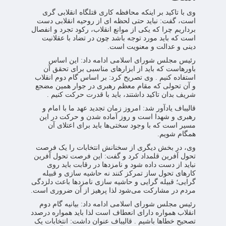
وی با تاکید بر اینکه محافظه کاری قتلگاه انقلابی گری
است، گفت: نباید حتی لحظه ای از روحیه انقلابی دست
برداریم چرا که یکی از موانع انقلاب، رکود تجرد و انفصال
است که باید مورد توجه باشد چون در تضاد با عقلانیت
دینی و عدالت و معنویت است.
رئیس مجلس شورای اسلامی ادامه داد: این اساس
باورهاست که باید از ابزارهای مناسبی برای تحقق آن
استفاده کنیم . وی تصریح کرد: بر اساس گام دوم انقلاب
و آن تحولی که مقام معظم رهبری در جوار همین مضجع
شریف بدان تاکید داشتند، باید با قدرت حرکت کنیم .
قالیباف یادآور شد: امروز زمان تجدید عهد ما با امام و
رهبری و شهدا است و روز آماده شدن و حرکت در این
مسیر است که با وجود سختی‌ها باید برای اعتلای آن
همگام شویم.
وی، در بخش دیگری از سخنانش انتخابات را یک فرصت
تحول آفرین قلمداد کرد و گفت: این فرصت تحول آفرین
نباید از دست داده شود و نامزدها در رقابت باید روی
کارهای تحول ساز تمرکز کنند نه حاشیه سازی و قبیله
گرایی؛ قبیله گرایی و حاشیه سازی نامزدها باعث دلزدگی
مردم در مشارکت می‌شود لذا پرهیز از آن ضروری است.
رئیس مجلس شورای اسلامی ادامه داد: بیانیه گام دوم
انقلاب همواره دارای انعطاف است لذا باید همواره درصدد
تصحیح خطاها باشیم . قالیباف عنوان داشت: انتخابات یک