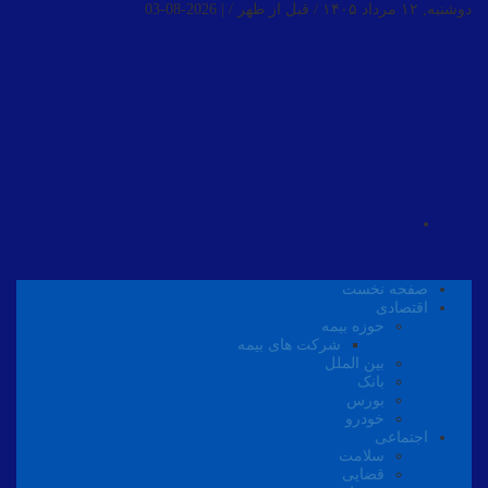
دوشنبه, ۱۲ مرداد ۱۴۰۵ / قبل از ظهر /
|
2026-08-03
صفحه نخست
اقتصادی
حوزه بیمه
شرکت های بیمه
بین الملل
بانک
بورس
خودرو
اجتماعی
سلامت
قضایی