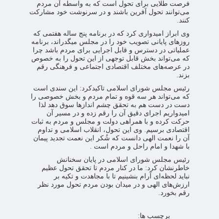
فرصت طلایی برای تحول است که به واسطه آن مردم
می‌توانند تحول آفرین باشند و در سرنوشت خود مشارکت
کنند.
وی ابراز امیدواری کرد که در برنامه پنج ساله هفتمی که
روزهای پایانی تصویب خود را در مجلس میگدراند، برنامه
عملیاتی در دسترس و قابل اجرایی برای مردم باشد چرا
که می‌تواند بخش قابل توجهی از این تحول را به خصوص
در عرصه‌های مختلف اقتصادی اجتماعی و فرهنگی رقم
بزند.
رئیس مجلس شورای اسلامی تاکیدکرد: این سندی است
که می‌تواند هر سه قوه و تمام مردم و بخش خصوصی را
دست در دست هم به تحقق چشم اندازها سوق دهد لذا
امیدواریم اجرای دقیق آن را رقم زده و در مسیر آن
حرکت کرده و با همراهی دولت و مجلس و مردم به ثبات
اقتصادی برسیم. وی این تحول، انقلاب اسلامی و تداوم
آن را نعمت الهی دانست که شُکر این نعمت تجدید پیمان
با شهدا و امام راحل و مردم است .
رئیس مجلس شورای اسلامی در پایان سخنانش
خاطرنشان کرد: ما در کنار مردم تا تحقق تحول عظیم
نباید لحظه‌ای آرام بنشینیم تا با مجاهدت و تکیه بر
ارزش‌های الهی و در میدان بودن مردم تحول مورد نظر
رقم بخورد.
برچسب ها: