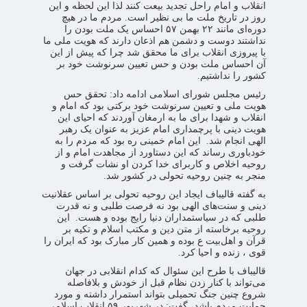
انقلاب و امام راحل تجدید بیعت کنند لذا این لحظه و این
روز در تاریخ ملت ما بی نظیر است. مردم ما در هیچ
دوره‌ای مانند ۲۲ بهمن ۵۷ احساس یک ملت بودن را
نداشتند دوست و دشمن هم اذعان دارند که هویت ملی ما
با پیروزی انقلاب برای ما محقق شد چرا که پیش از این
آن احساس ملت بودن و حس تعیین سرنوشت خود بر
کشور را نداشتیم.
رئیس مجلس شورای اسلامی ادامه داد: تحقق حس
هویت ملی و تعیین سرنوشت خود برکتی بود که امام و
انقلاب و شهدا برای ما به ارمغان آوردند که احیای این
هویت دینی با پرچمداری امام عزیز به عنوان یک رهبر
الهی انجام شد. این امام خمینی ره بود که مردم را به
خودباوری رساند که این دستاورد از مجاهدت امام و از
روحیه اخلاص و کاربرای خدا کردن او نشات گرفت و
منجر به چنین روحیه تحولی در کشور شد.
به گفته قالیباف ایجاد این روحیه تحولی بر اساس عقلانیت
دینی و سنت‌های الهی بود نه فرصت طلبی و نه قدرت
طلبی که در سیاستمداران دنیا رایج بوده و هست. این
روحیه برخاسته از متن دین و مکتب اسلام و تکیه بر
قرآن و اهل‌بیت ع بوده و همین کار مبارک بود که ایران را
قوی ، زنده و احیا کرد.
قالیباف با طرح این سئوال که کدام انقلابی در جهان
می‌تواند با کنار زدن نظام قبل از خودش و بلافاصله
شروع چنین جنگ تحمیلی بتواند استمرار داشته و مورد
حمایت مردم باشد، گفت: در شهریور ۵۹ انقلاب اسلامی