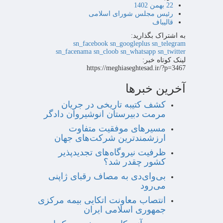
22 بهمن 1402
رئیس مجلس شورای اسلامی
قالیباف
به اشتراک بگذارید:
sn_facebook
sn_googleplus
sn_telegram
sn_facenama
sn_cloob
sn_whatsapp
sn_twitter
لینک کوتاه خبر:
https://meghiaseghtesad.ir/?p=3467
آخرین خبرها
کشف کتیبه تاریخی در جریان
مرمت دبیرستان انوشیروان دادگر
مسیرهای موفقیت متفاوت
ارزشمندترین شرکت‌های جهان
ظرفیت نیروگاه‌های تجدیدپذیر
کشور چقدر شد؟
بی‌وای‌دی به مصاف رقبای ژاپنی
می‌رود
انتصاب معاونت اتکایی بیمه مرکزی
جمهوری اسلامی ایران