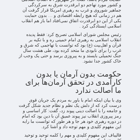
و کشور مورد تهاجم دو ابرقدرت شرق به سرکردگی
جماهیر شوروی و غرب به رهبری امریکا قرار گرفت آن
هم در زمانی که هیچ رابطه اقتصادی و … بدون حمایت
یکی از این دو ابرقدرت اتفاق نمی‌افتاد اما باز هم انقلاب
اسلامی ایستادگی کرد .
رئیس مجلس شورای اسلامی تصریح کرد: فقط پدیده
انقلاب اسلامی به رهبری امام خمینی ره و با تکیه بر
قرآن و اهل‌بیت (ع) بود که توانست با تهاجمی که شرق و
غرب را برای نابودی ما متحد کرده بود، طی هشت سال
جنگ تحمیلی بایستد و به پیروزی برسد و حتی یک وجب از
خاک کشور جدا نشود.
حکومت بدون آرمان یا بدون
کارآمدی در تحقق آرمان‌ها برای
ما اصالت ندارد
وی با بیان اینکه امام با باور به مردم یک جریان قوی
درست کرد که از دلش یک نظم و نظام جدید شکل گرفت
و جامعه را با اصالت دینی پیوند زد، گفت: کار اساسی و
رمز پیروزی انقلاب نیز پیوند عمیق آن با دین بود که امام
در دوره رهبری خود هر جا و هر طور که توانست ما رابه
این مفهوم کلیدی و مهم توجه داد و آشنا کرد.
قالیباف این مفهوم کلیدی و مهم را کلمه توحید و توحید