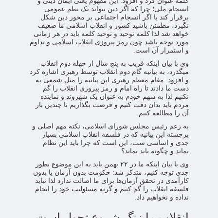
کلمه عنوان کرد و افزود: این مفهوم یعنی ایمان دینی و
انسجام ملی؛ چرا که اگر دین نتواند یک نظم عمومی
برقرار کند یا اگر انسجام اجتماعی بر محور دین شکل
نگیرد، مطمئن باشید کشور و انقلاب اسلامی ما ضعیف
خواهد شد لذا کلمه توحید و توحید کلمه باید در هر زمانی
مورد توجه باشد چون رمز پیروزی انقلاب اسلامی و تداوم
و استمرار آن است.
وی با بیان اینکه قریب به پنج سال از چهله دوم انقلاب
میگذرد، به بیانیه گام دوم انقلاب توسط رهبری اشاره کرد
و افزود: مقام معظم رهبری این بیانیه را مثل شمعی به
دست ما دادند تا راه امام و رمز پیروزی انقلاب را گم
نکنیم لذا به سهم خودم به عنوان یک شهروند و نماینده
مردم باید بدان دقت کنیم و فرصت بگذاریم تا چندین بار
آن را مطالعه کنیم.
به زعم رئیس مجلس شورای اسلامی، نکته مهم اصلی و
برجسته این بیانیه که در فلسفه انقلاب اسلامی بسیار
جدی و اساسی ست، این است که چرا باید این نظام
بماند و چگونه باید بماند؟
وی با بیان اینکه ما در ۲۲ بهمن باید به این موضوع بطور
جدی توجه کنیم، متذکر شد: حکومت بدون آرمان یا بدون
کارآمدی در تحقق آرمان‌ها برای ما اصالت ندارد لذا نباید
فلسفه انقلاب را گم کنیم و گرنه مسئولیت خود را انجام
نداده و نخواهیم داد.
انقلاب ما زنگ شروع تحول است