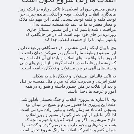
رئیس مجلس شورای اسلامی با تاکید دوباره بر اینکه رمز
ماندگاری انقلاب و انقلابی بودم و انقلابی مانده چیزی جز
توحید کلمه و کلمه توحید نیست، گفت: این مهم یک ملاک
و معیار معتبر به ما می‌دهد که همیشه نسبت به آن
مراقبت داشته باشیم که در این مسیر، مسائل جاری
روزمره در جای خود مهم است اما در هر جایگاهی که
باشیم. نباید ما را از فلسفه انقلاب جدا کند.
وی با بیان اینکه وقتی نقشی را در دستگاهی برعهده داریم
این موضوع وظیفه ما را سنگین تر می‌کند اذعان داشت:
امروز ما با واقعیت های انقلاب و بایدهای آن فاصله داریم
که ریشه این فاصله، در فاصله گرفتن از ارزش‌های دینی
و سنت‌های الهی در بین مسئولان و نخبگان جامعه است.
به تاکید قالیباف، مسئولان و نخبگان باید به شکلی
نقش‌آفرینی و مدیریت کنند که مردم مثل همیشه در قبل
و بعد از انقلاب در متن حضور داشته و همواره در همه
امور و عرصه ها دخیل باشند .
وی با اشاره به پیروزی انقلاب و جنگ تحمیلی یادآور شد:
علت این پیروزی ها حضور مردم و بسیج در میدان بود
بسیجی که نماد سازمان یافته و تبلور اراده مردمی است
لذا اگر ما غیر از این عمل کنیم از مسیر و ریل انقلاب
خارج می‌شویم. اگر بین آنچه که باید باشیم و آنچه که
هست، زخم‌هایی وجود دارد باید ترمیم کرده و گذشته را
جبران کنیم و بدانیم که انقلاب ما زنگ شروع تحول است.