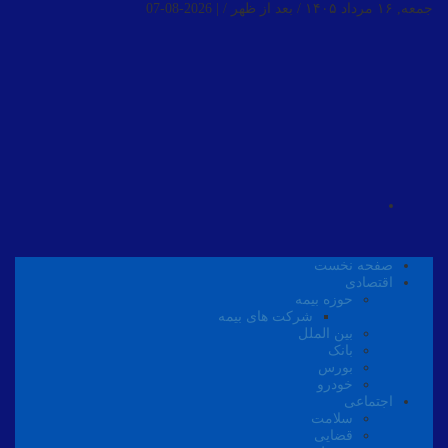
جمعه, ۱۶ مرداد ۱۴۰۵ / بعد از ظهر /
|
2026-08-07
صفحه نخست
اقتصادی
حوزه بیمه
شرکت های بیمه
بین الملل
بانک
بورس
خودرو
اجتماعی
سلامت
قضایی