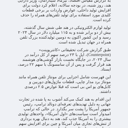
به گزارش مقیاس اقتصاد، نیرمالا سیتارامان، وزیر دارایی
هند، روز شنبه، در بودجه سالانه، اعلام کرد دولت برای
افزایش تولید داخلی، عوارض واردات بر برخی قطعات
کلیدی مورد استفاده برای تولید تلفن‌های همراه را حذف
کرده است.
تولید لوازم الکترونیکی در هند طی شش سال گذشته،
بیش از دو برابر شده و به ۱۱۵ میلیارد دلار در سال ۲۰۲۴
رسید و این کشور اکنون به دومین تولیدکننده بزرگ تلفن
همراه در جهان تبدیل شده است.
طبق گزارش شرکت تحقیقاتی «کانترپوینت»
(Counterpoint)، اپل با ۲۳ درصد سهم از کل درآمد در
سال ۲۰۲۴، در جایگاه نخست بازار گوشی‌های هوشمند
هند قرار گرفت و پس از آن سامسونگ با سهم ۲۲ درصد،
ایستاد.
این فهرست شامل اجزایی برای مونتاژ تلفن همراه مانند
مونتاژ برد مدار چاپی، قطعات ماژول‌های دوربین و
کابل‌های یو اس بی است که قبلا عوارض ۲.۵ درصدی
داشتند.
این اقدام به هند کمک می‌کند آشوب به پا شده در تجارت
جهانی به دلیل تهدیدهای تعرفه‌ای دونالد ترامپ، رئیس
جمهور آمریکا را پشت سر بگذارد. در حالی که ترامپ
امیدوار است سیاست‌های «اول آمریکا»، واحدهای تولیدی
بیشتری را به آمریکا جذب کند، هند به دنبال بهره برداری
از تنش‌های تجاری میان آمریکا و چین برای افزایش سهم