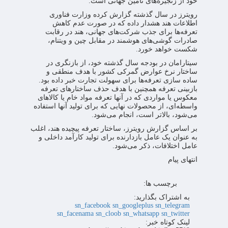
خود از زنجیره‌های تامین جهانی است.
رویترز در سال گذشته گزارش کرده وزارت فناوری
اطلاعات هند هشدار داده که در صورت عدم کاهش
تعرفه‌ها برای جذب شرکت‌های جهانی، هند در رقابت
صادرات گوشی‌های هوشمند در مقابل چین و ویتنام،
شکست خواهد خورد.
سیتارامان در بودجه سال گذشته خود، از بازنگری در
ساختار نرخ عوارض گمرکی کشور با هدف منطقی و
ساده سازی تعرفه‌ها برای سهولت تجارت خبر داده بود.
بازبینی تعرفه همچنین با هدف حذف ساختارهای تعرفه
معکوس یا مواردی که در آنها تعرفه مواد خام یا کالاهای
واسطه‌ای، از محصولات نهایی که برای تولید آنها استفاده
می‌شود، بالاتر است، انجام می‌شود.
بر اساس گزارش رویترز، ساختار تعرفه پیچیده هند، اغلب
به عنوان یک عامل بازدارنده برای تولید کارآمد داخلی و
عامل اختلافات، ذکر می‌شود.
انتهای پیام
برچسب ها:
به اشتراک بگذارید:
sn_facebook
sn_googleplus
sn_telegram
sn_facenama
sn_cloob
sn_whatsapp
sn_twitter
لینک کوتاه خبر: