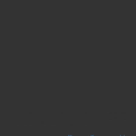
1402 © کلیه حقوق پایگاه خبری و اطلاع‌رسانی مقیاس اقتصاد
محفوظ می‌باشد.
هرگونه کپی‌برداری از مطالب تنها با درج لینک فعال به مطلب مجاز
می‌باشد.