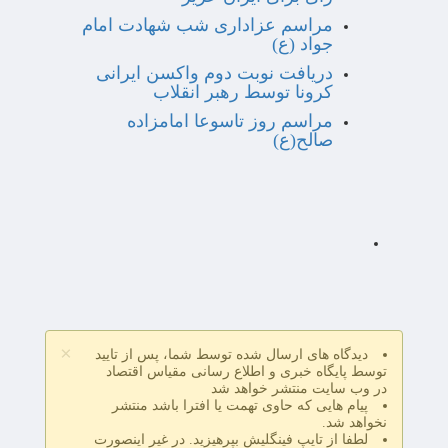
مراسم عزاداری شب شهادت امام
جواد (ع)
دریافت نوبت دوم واکسن ایرانی
کرونا توسط رهبر انقلاب
مراسم روز تاسوعا امامزاده
صالح(ع)
×
دیدگاه های ارسال شده توسط شما، پس از تایید
توسط پایگاه خبری و اطلاع رسانی مقیاس اقتصاد
در وب سایت منتشر خواهد شد
پیام هایی که حاوی تهمت یا افترا باشد منتشر
نخواهد شد.
لطفا از تایپ فینگلیش بپرهیزید. در غیر اینصورت