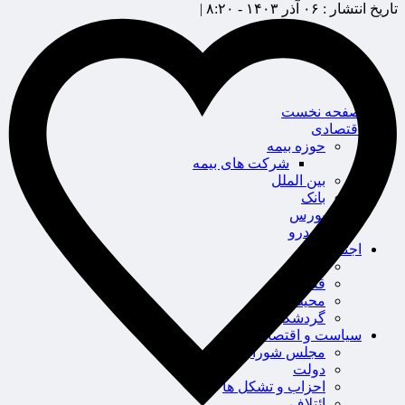
تاریخ انتشار :
۰۶ آذر ۱۴۰۳ - ۸:۲۰ |
صفحه نخست
اقتصادی
حوزه بیمه
شرکت های بیمه
بین الملل
بانک
بورس
خودرو
اجتماعی
سلامت
قضایی
محیط زیست
گردشگری
سیاست و اقتصاد
مجلس شورای اسلامی
دولت
احزاب و تشکل ها
ائتلاف