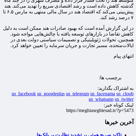
متوسط ‌هند را تحت فشار قرار داده و مصرف شهری را در چند ماه
گذشته کاهش داده است و رشد اقتصادی سریع را تهدید می‌کند. هند
پیش‌بینی می‌کند که اقتصاد هند در سال مالی منتهی به مارس ۶.۵ تا
۷ درصد رشد کند.
در این گزارش آمده است که بهبود صادرات هند ممکن است به دلیل
کاهش تقاضا در بازارهای توسعه یافته با چالش‌هایی مواجه شود.
همچنین، تحولات ژئوپلیتیکی و تصمیمات سیاستی دولت بعدی در
ایالات‌متحده، مسیر تجارت و جریان سرمایه را تعیین خواهد کرد.
انتهای پیام
برچسب ها:
به اشتراک بگذارید:
sn_facebook
sn_googleplus
sn_telegram
sn_facenama
sn_cloob
sn_whatsapp
sn_twitter
لینک کوتاه خبر:
https://meghiaseghtesad.ir/?p=5473
آخرین خبرها
تاکید صریح همتی بر تشدید نظارت بر بانک‌ها