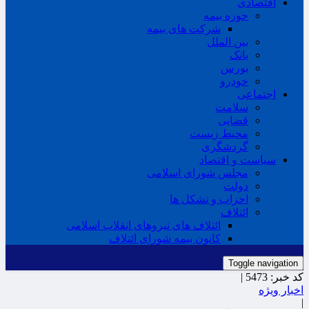
اقتصادی
حوزه بیمه
شرکت های بیمه
بین الملل
بانک
بورس
خودرو
اجتماعی
سلامت
قضایی
محیط زیست
گردشگری
سیاست و اقتصاد
مجلس شورای اسلامی
دولت
احزاب و تشکل ها
ائتلاف
ائتلاف های نیروهای انقلاب اسلامی
کانون بیمه شورای ائتلاف
Toggle navigation
کد خبر:
5473 |
اخبار ویژه
|