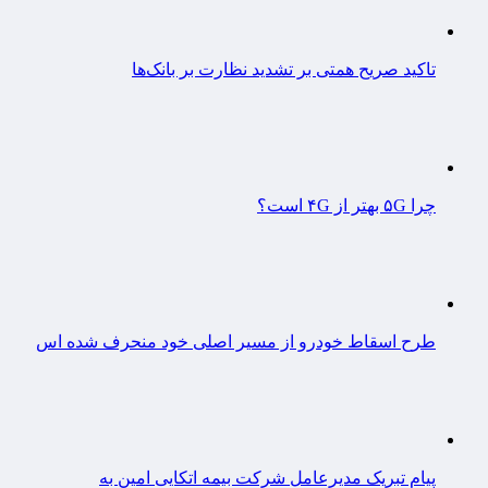
تاکید صریح همتی بر تشدید نظارت بر بانک‌ها
چرا ۵G بهتر از ۴G است؟
طرح اسقاط خودرو از مسیر اصلی خود منحرف شده اس
پیام تبریک مدیرعامل شرکت بیمه اتکایی امین به