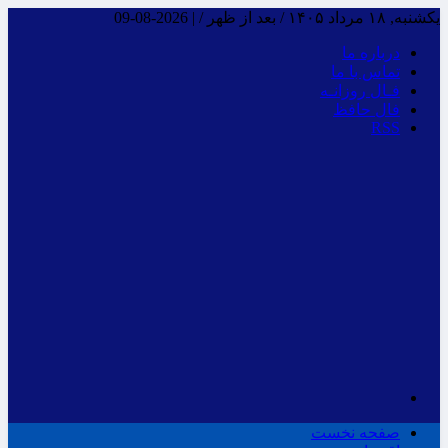
یکشنبه, ۱۸ مرداد ۱۴۰۵ / بعد از ظهر /
|
2026-08-09
درباره ما
تماس با ما
فـال روزانـه
فال حافظ
RSS
صفحه نخست