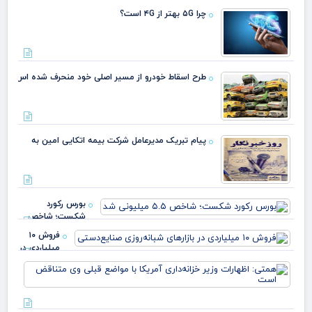
چرا ۵G بهتر از ۴G است؟
طرح اسقاط خودرو از مسیر اصلی خود منحرف شده اس
پیام تبریک مدیرعامل شرکت بیمه اتکایی امین به
بورس رکورد
شکست؛ شاخص
۵.۵ میلیونی شد
فروش ۱۰
میلیاردی در
بازارهای
هم
شبانه‌روزی
اظه
صنایع
وزی
خزا