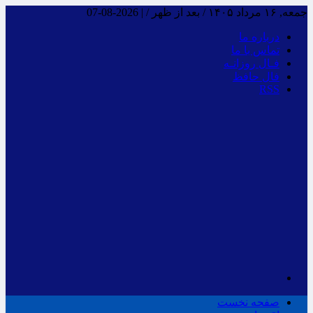
جمعه, ۱۶ مرداد ۱۴۰۵ / بعد از ظهر /
|
2026-08-07
درباره ما
تماس با ما
فـال روزانـه
فال حافظ
RSS
صفحه نخست