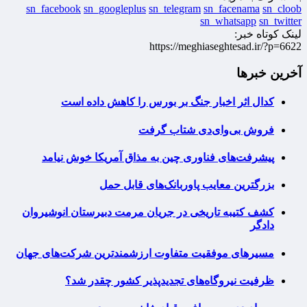
sn_facebook
sn_googleplus
sn_telegram
sn_facenama
sn_cloob
sn_whatsapp
sn_twitter
لینک کوتاه خبر:
https://meghiaseghtesad.ir/?p=6622
آخرین خبرها
کدال اثر اخبار جنگ بر بورس را کاهش داده است
فروش بی‌وای‌دی شتاب گرفت
پیشرفت‌های فناوری چین به مذاق آمریکا خوش نیامد
بزرگترین معایب پاوربانک‌های قابل حمل
کشف کتیبه تاریخی در جریان مرمت دبیرستان انوشیروان
دادگر
مسیرهای موفقیت متفاوت ارزشمندترین شرکت‌های جهان
ظرفیت نیروگاه‌های تجدیدپذیر کشور چقدر شد؟