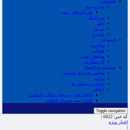
اقتصادی
حوزه بیمه
شرکت های بیمه
بین الملل
بانک
بورس
خودرو
اجتماعی
سلامت
قضایی
محیط زیست
گردشگری
سیاست و اقتصاد
مجلس شورای اسلامی
دولت
احزاب و تشکل ها
ائتلاف
ائتلاف های نیروهای انقلاب اسلامی
کانون بیمه شورای ائتلاف
Toggle navigation
کد خبر:
6622 |
اخبار ویژه
|