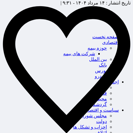
تاریخ انتشار :
۱۴ مرداد ۱۴۰۴ - ۹:۳۱ |
صفحه نخست
اقتصادی
حوزه بیمه
شرکت های بیمه
بین الملل
بانک
بورس
خودرو
اجتماعی
سلامت
قضایی
محیط زیست
گردشگری
سیاست و اقتصاد
مجلس شورای اسلامی
دولت
احزاب و تشکل ها
ائتلاف