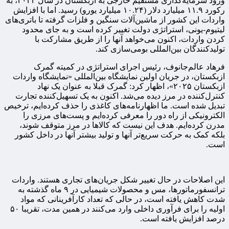
ورود سرمایه‌گذاری مستقیم خارجی به ازبکستان در سال ۲۰۲۴، به
رکورد ۱۱.۹ میلیارد دلار (۱۰.۲۴ میلیارد یورو) رسید. اما با افزایش
واردات این کشور از ماشین‌آلات سنگین و فلزات گرفته تا باتری‌های
لیتیوم-یونی، استراتژی دولت تغییر کرده است و به جای محدود
کردن واردات، اکنون می‌خواهد آنها را از طریق مشارکت با
تولیدکنندگان بین‌المللی بومی‌سازی کند.
فرهاد عالم‌جانوف، رئیس اجرای استراتژی در کمیته گمرک
ازبکستان، در جریان اولین نمایشگاه بین‌المللی «نمایشگاه واردات
ازبکستان ۲۰۲۵»، اظهار کرد: گمرک قبلا به عنوان یک نهاد
کنترل‌کننده در مرز دیده می‌شد. اکنون به یک تسهیل‌کننده تجارت
تبدیل شده است. ما اظهارنامه‌های کاغذی را حذف کرده‌ایم، ترخیص
الکترونیکی از راه دور را معرفی کرده‌ایم و پست‌های مرزی را
مدرن کرده‌ایم. هدف این نیست که کالاها در مرز متوقف شوند،
بلکه کمک به حرکت سریع‌تر آنها و تولید بیشتر آنها در داخل کشور
است.
این اصلاحات در حال تغییر شکل جریان‌های تجاری هستند. واردات
ترانسفورماتورها، مس و محصولات شیمیایی در ۹ ماه گذشته به
شدت کاهش یافته است، در حالی که تعداد کارآفرینانی که مواد
اولیه را برای فرآوری داخلی وارد می‌کنند در همین مدت، تقریبا ۵۰
درصد افزایش یافته است.