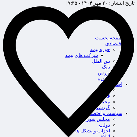
تاریخ انتشار :
۲۰ مهر ۱۴۰۴ - ۷:۳۵ |
صفحه نخست
اقتصادی
حوزه بیمه
شرکت های بیمه
بین الملل
بانک
بورس
خودرو
اجتماعی
سلامت
قضایی
محیط زیست
گردشگری
سیاست و اقتصاد
مجلس شورای اسلامی
دولت
احزاب و تشکل ها
ائتلاف