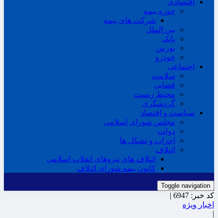
اقتصادی
حوزه بیمه
شرکت های بیمه
بین الملل
بانک
بورس
خودرو
اجتماعی
سلامت
قضایی
محیط زیست
گردشگری
سیاست و اقتصاد
مجلس شورای اسلامی
دولت
احزاب و تشکل ها
ائتلاف
ائتلاف های نیروهای انقلاب اسلامی
کانون بیمه شورای ائتلاف
Toggle navigation
کد خبر:
6947 |
اخبار ویژه
|