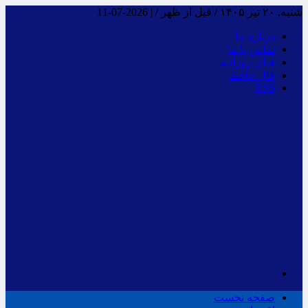
شنبه, ۲۰ تیر ۱۴۰۵ / قبل از ظهر /
|
2026-07-11
درباره ما
تماس با ما
فـال روزانـه
فال حافظ
RSS
صفحه نخست