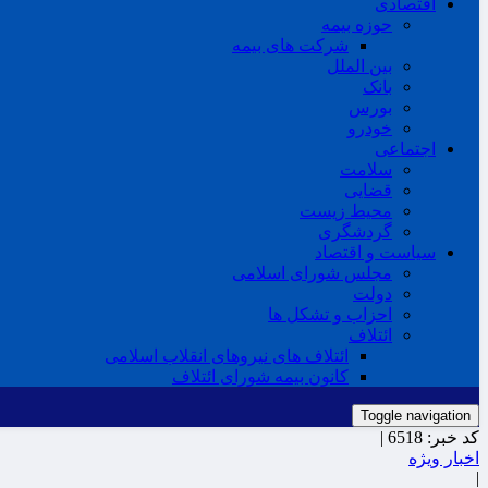
اقتصادی
حوزه بیمه
شرکت های بیمه
بین الملل
بانک
بورس
خودرو
اجتماعی
سلامت
قضایی
محیط زیست
گردشگری
سیاست و اقتصاد
مجلس شورای اسلامی
دولت
احزاب و تشکل ها
ائتلاف
ائتلاف های نیروهای انقلاب اسلامی
کانون بیمه شورای ائتلاف
Toggle navigation
کد خبر:
6518 |
اخبار ویژه
|