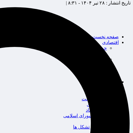
تاریخ انتشار :
۲۸ تیر ۱۴۰۴ - ۸:۳۱ |
صفحه نخست
اقتصادی
حوزه بیمه
شرکت های بیمه
بین الملل
بانک
بورس
خودرو
اجتماعی
سلامت
قضایی
محیط زیست
گردشگری
سیاست و اقتصاد
مجلس شورای اسلامی
دولت
احزاب و تشکل ها
ائتلاف