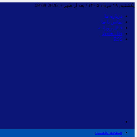
یکشنبه, ۱۸ مرداد ۱۴۰۵ / بعد از ظهر /
|
2026-08-09
درباره ما
تماس با ما
فـال روزانـه
فال حافظ
RSS
صفحه نخست