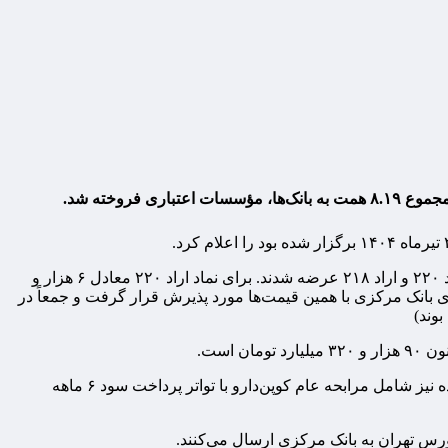
بر این اساس در ششمین حراج اوراق مالی اسلامی ۶ بانک و مؤسسه اعتباری غیر بانکی مشارکت داشتند؛ این اوراق در دو نماد معاملاتی اراد ۲۲۰ و اراد ۲۱۸ عرضه شدند. برای نماد اراد ۲۲۰ معادل ۶ هزار و
ام شد که عیناً از سوی بانک مرکزی با همین قیمت‌ها مورد پذیرش قرار گرفت و جمعاً در
بر اساس اعلام بانک مرکزی، تاریخ برگزاری حراج هفتم اوراق مالی اسلامی در بازار باز بین بانکی سه‌شنبه ۳۱ تیرماه است اوراق عرضه شده نیز شامل مرابحه عام کوپن‌دارو با تواتر پرداخت سود ۶ ماهه
ورس تهران به بانک مرکزی ارسال می‌کنند.