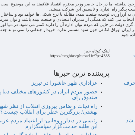
ود نداشته اما در حال حاضر وزیر محترم اقتصاد علاقمند به این موضوع است
ت پیگیر راه اندازی و تاسیس این شرکت هستند.
 به ارزآوری، توسعه صنعت بیمه، مقابله با نرخ شکنی ها خواهد بود و ساختار
ا انتخاب می کنند که همگی از مدیران اقتصادی و صنعت بیمه باشند و توان سرما
ی دولت در جایی که مردم توان اداره آن را دارند کمتر می شود. در دنیا اورا
در ایران اوراق اتکائی چون سود مستمر ندارد، خریدار چندانی را نمی تواند جذ
ده شود.
لینک کوتاه خبر:
https://meghiaseghtesad.ir/?p=4388
پربیننده ترین خبرها
نحرف
عزاداری ظهر عاشورا در تبریز
حضور مردم ایران در کشورهای مختلف دنیا پ
صندوق رأی
راه نجات و ضامن پیروزی انقلاب از نظر شهی
بهشتی/ بزرگترین خطر برای انقلاب چیست؟
رئیسی در دیدار روحانی: از اعتماد مردم عزیز
این طلبه خدمت‌گزار سپاسگزارم