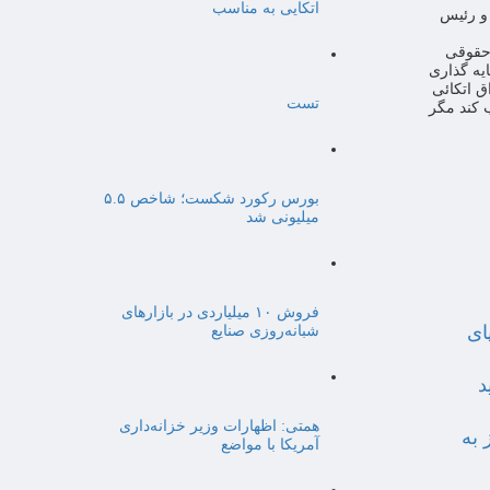
اتکایی به مناسب
 و رئیس
 حقوقی
یه گذاری
ق اتکائی
تست
ب کند مگر
بورس رکورد شکست؛ شاخص ۵.۵
میلیونی شد
فروش ۱۰ میلیاردی در بازارهای
ای
شبانه‌روزی صنایع
د
همتی: اظهارات وزیر خزانه‌داری
 به
آمریکا با مواضع