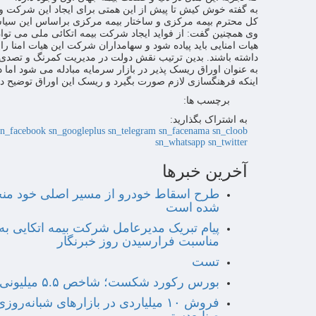
به گفته خوش کیش تا پیش از این همتی برای ایجاد این شرکت وج
کل محترم بیمه مرکزی و ساختار بیمه مرکزی براساس این سیاس
وی همچنین گفت: از فواید ایجاد شرکت بیمه اتکائی ملی می توان
هیات امنایی باید پیاده شود و سهامداران شرکت این هیات امنا ر
داشته باشند. بدین ترتیب نقش دولت در مدیریت کمرنگ و تصدی گر
به عنوان اوراق ریسک پذیر در بازار سرمایه مبادله می شود اما 
اینکه فرهنگسازی لازم صورت بگیرد و ریسک این اوراق توضیح دا
برچسب ها:
به اشتراک بگذارید:
sn_facebook
sn_googleplus
sn_telegram
sn_facenama
sn_cloob
sn_whatsapp
sn_twitter
آخرین خبرها
طرح اسقاط خودرو از مسیر اصلی خود م
شده است
پیام تبریک مدیرعامل شرکت بیمه اتکایی به
مناسبت فرارسیدن روز خبرنگار
تست
بورس رکورد شکست؛ شاخص ۵.۵ میلیونی شد
فروش ۱۰ میلیاردی در بازارهای شبانه‌روزی