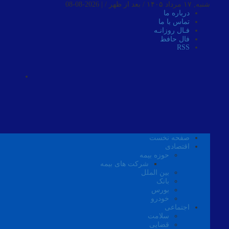
شنبه, ۱۷ مرداد ۱۴۰۵ / بعد از ظهر /
|
2026-08-08
درباره ما
تماس با ما
فـال روزانـه
فال حافظ
RSS
صفحه نخست
اقتصادی
حوزه بیمه
شرکت های بیمه
بین الملل
بانک
بورس
خودرو
اجتماعی
سلامت
قضایی