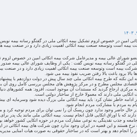
ی امین در خصوص لزوم تشکیل بیمه اتکائی ملی در گفتگو رسانه بیمه نویس
 بیمه است وتوسعه صنعت بیمه اتکائی اهمیت زیادی دارد و در صنعت بیمه ه
 شورای عالی بیمه و مدیرعامل شرکت بیمه اتکائی امین در خصوص لزوم 
ملی در گفتگو رسانه بیمه نویس گفت : یکی از وظایف شورای عالی بیمه صدور 
شرکت بیمه است وتوسعه صنعت بیمه اتکائی اهمیت زیادی دارد و در صنعت بیم
بالا برود باعث بالا رفتن ضریب نفوذ بیمه می شود.
ه این نکته که طرح بیمه اتکائی ملی چند سال پیش در دولت دوازدهم با پیشنهاد 
اقتصادی مجلس مطرح و در مرکز پژوهش های مجلس بررسی کامل روی آن به 
مه مرکزی ارجاع گردید که مستندات آن موجود است، افزود: همه کشورهای دنیا
تکایی ملی دارند که معمولا خارج از ساختار دولتی است.
هام به مردم با مشارکت مردم انجام شود.
ر حال حاضر وجود ندارد چون ریسک آن را نمی توان برای مردم توجیه کرد و م
ارند که با اوراق اتکایی قابل انجام نیست. بیمه اتکائی ملی مانند یک پدر برای
جامعه و جذب نقدینگی به نوعی مشارکت مردم در حوزه اتکایی کشور خواهد بود
ده نرخ هستند و این قضیه در ایران وجود ندارد چون شرکت های بیمه اتکائی در ای
 را انجام دهد و بهتر است که در ساختار حقوقی به صورت هیات امنایی مدیری