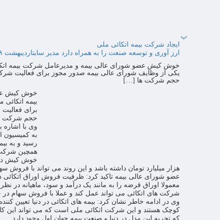
پ
ایجاد شرکت بیمه اتکائی ملی
ارز آوری و توسعه صنعت را به همراه دارد مدیر سایتاردیبهشت ۹, ۱۴۰۳
خوش کیش عضو شورای عالی بیمه و مدیرعامل شرکت بیمه اتکائ
یکی از وظایف شورای عالی بیمه صدور مجوز برای فعالیت شرکت
حجم شرکت ها […]
خوش کیش عضو
بیمه اتکائی 
برای فعالیت 
حجم شرکت ها 
وی با اشاره ب
به کمیسیون 
رسید و به بی
همچین شرکت ا
هزار میلیارد تومان داشته باشد و این روند می تواند با فروش س
عضو شورای عالی بیمه تاکید کرد: ظرفیت فروش اوراق اتکائی د
معمولا اوراق قرضه را به مانند یک درآمد و سود، ماهیانه در نظر د
شرکت های اتکائی می تواند عمل کند و عملا با فروش سهام در 
وی در ادامه خاطر نشان کرد: بیمه های اتکائی در دنیا تعیین کنن
کوچک هستند و این شرکت اتکائی ملی است که می تواند این کار
که تجربه این مدل در دنیا و صنعت بیمه جهان اول وجود دارد.