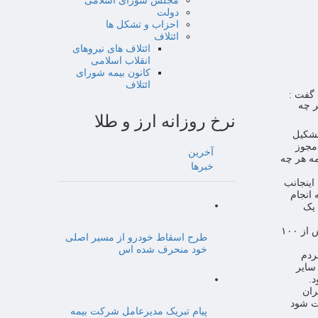
مجلس شورای اسلامی
دولت
احزاب و تشکل ها
ائتلاف
ائتلاف های نیروهای
انقلاب اسلامی
کانون بیمه شورای
ائتلاف
 گفت :
ر چه
نرخ روزانه ارز و طلا
تشکیل
مجوز
آخرین
ه هر چه
خبرها
اینجانب
انجام
 یک
خوش کیش در ادامه خاطر نشان کرد: باید بیمه اتکائی ملی بزرگ دیده شود وسرمایه ای بیش از ۱۰۰
طرح اسقاط خودرو از مسیر اصلی
خود منحرف شده اس
ردم
 سایر
.
ران
ت شود
پیام تبریک مدیرعامل شرکت بیمه