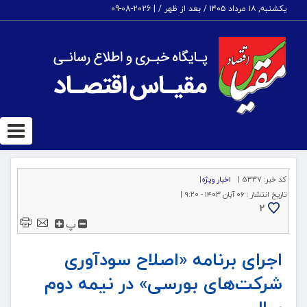
یکشنبه, ۱۸ مرداد ۱۴۰۵ / بعد از ظهر /
|
2026-08-09
ggle
tion
کد خبر:
5337 |
اخبار ویژه
|
تاریخ انتشار :
۰۶ آبان ۱۴۰۳ - ۹:۲۰ |
2
پ
اجرای برنامه «اصلاح سودآوری
شرکت‌های بورسی» در نیمه دوم