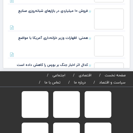
میلیاردی در
بازارهای
هم
شبانه‌روزی
اظه
صنایع
وزی
خزا
آمر
کدال اثر اخبار
مو
جنگ بر بورس را
کاهش داده است
فروش بی‌وای‌دی شتاب گرفت
صفحه نخست
اقتصادی
اجتماعی
پیشرفت‌های فناوری چین به مذاق آمریکا خوش نیام
سیاست و اقتصاد
درباره ما
تماس با ما