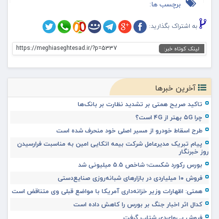
برچسب ها:
به اشتراک بگذارید:
https://meghiaseghtesad.ir/?p=5337
لینک کوتاه خبر:
آخرین خبرها
تاکید صریح همتی بر تشدید نظارت بر بانک‌ها
چرا ۵G بهتر از ۴G است؟
طرح اسقاط خودرو از مسیر اصلی خود منحرف شده است
پیام تبریک مدیرعامل شرکت بیمه اتکایی امین به مناسبت فرارسیدن
روز خبرنگار
بورس رکورد شکست؛ شاخص ۵.۵ میلیونی شد
فروش ۱۰ میلیاردی در بازارهای شبانه‌روزی صنایع‌دستی
همتی: اظهارات وزیر خزانه‌داری آمریکا با مواضع قبلی وی متناقض است
کدال اثر اخبار جنگ بر بورس را کاهش داده است
فروش بی‌وای‌دی شتاب گرفت