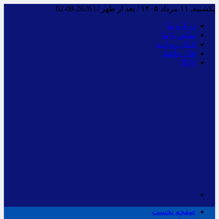
یکشنبه, ۱۱ مرداد ۱۴۰۵ / بعد از ظهر /
|
2026-08-02
درباره ما
تماس با ما
فـال روزانـه
فال حافظ
RSS
صفحه نخست