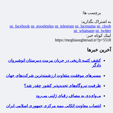
برچسب ها:
به اشتراک بگذارید:
sn_facebook
sn_googleplus
sn_telegram
sn_facenama
sn_cloob
sn_whatsapp
sn_twitter
لینک کوتاه خبر:
https://meghiaseghtesad.ir/?p=5518
آخرین خبرها
کشف کتیبه تاریخی در جریان مرمت دبیرستان انوشیروان
دادگر
مسیرهای موفقیت متفاوت ارزشمندترین شرکت‌های جهان
ظرفیت نیروگاه‌های تجدیدپذیر کشور چقدر شد؟
بی‌وای‌دی به مصاف رقبای ژاپنی می‌رود
انتصاب معاونت اتکایی بیمه مرکزی جمهوری اسلامی ایران