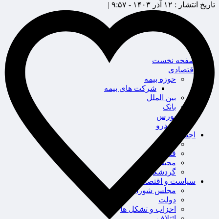
تاریخ انتشار :
۱۲ آذر ۱۴۰۳ - ۹:۵۷ |
صفحه نخست
اقتصادی
حوزه بیمه
شرکت های بیمه
بین الملل
بانک
بورس
خودرو
اجتماعی
سلامت
قضایی
محیط زیست
گردشگری
سیاست و اقتصاد
مجلس شورای اسلامی
دولت
احزاب و تشکل ها
ائتلاف