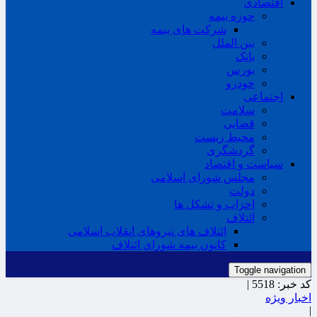
اقتصادی
حوزه بیمه
شرکت های بیمه
بین الملل
بانک
بورس
خودرو
اجتماعی
سلامت
قضایی
محیط زیست
گردشگری
سیاست و اقتصاد
مجلس شورای اسلامی
دولت
احزاب و تشکل ها
ائتلاف
ائتلاف های نیروهای انقلاب اسلامی
کانون بیمه شورای ائتلاف
Toggle navigation
کد خبر:
5518 |
اخبار ویژه
|