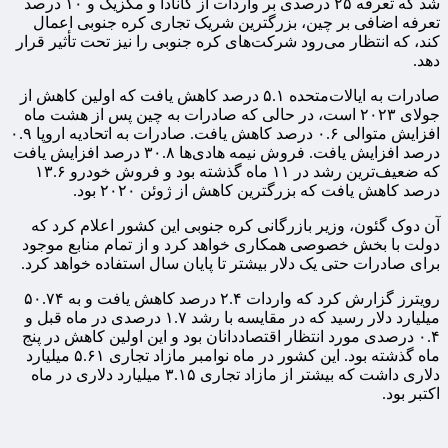
شد که تعرفه ۲۵ درصدی بر واردات از کانادا و مکزیک و ۱۰ درصد
تعرفه اضافی بر چین، بزرگترین شریک تجاری کره جنوبی اعمال
کند، که انتظار می‌رود شرکت‌های کره جنوبی را نیز تحت تأثیر قرار
دهد.
صادرات به ایالات‌متحده ۵.۱ درصد کاهش یافت که اولین کاهش از
جولای ۲۰۲۳ است، در حالی که صادرات به چین پس از هشت ماه
افزایش متوالی ۰.۶ درصد کاهش یافت. صادرات به اتحادیه اروپا ۰.۹
درصد افزایش یافت. فروش نیمه هادی‌ها ۳۰.۸ درصد افزایش یافت
که ضعیف‌ترین رشد در ۱۱ ماه گذشته بود و فروش خودرو ۱۳.۶
درصد کاهش یافت که بزرگترین کاهش از ژوئن ۲۰۲۰ بود.
آن دوک گئون، وزیر بازرگانی کره جنوبی این کشور اعلام کرد که
دولت با بخش خصوصی همکاری خواهد کرد و از تمام منابع موجود
برای صادرات حتی یک دلار بیشتر تا پایان سال استفاده خواهد کرد.
رویترز گزارش کرد که واردات ۲.۴ درصد کاهش یافت و به ۵۰.۷۴
میلیارد دلار رسید که در مقایسه با رشد ۱.۷ درصدی در ماه قبل و
۰.۴ درصدی مورد انتظار اقتصاددانان بود و این اولین کاهش در پنج
ماه گذشته بود. این کشور در ماه نوامبر مازاد تجاری ۵.۶۱ میلیارد
دلاری داشت که بیشتر از مازاد تجاری ۳.۱۵ میلیارد دلاری در ماه
اکتبر بود.