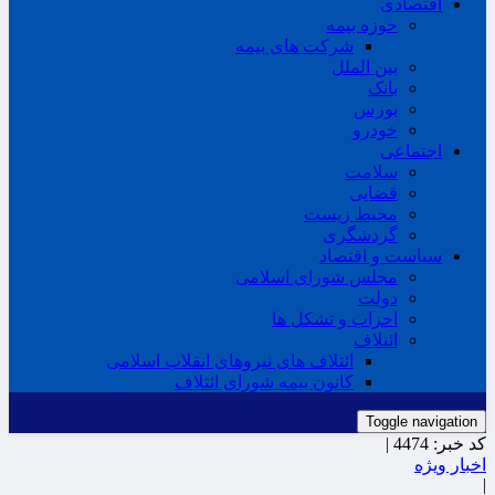
اقتصادی
حوزه بیمه
شرکت های بیمه
بین الملل
بانک
بورس
خودرو
اجتماعی
سلامت
قضایی
محیط زیست
گردشگری
سیاست و اقتصاد
مجلس شورای اسلامی
دولت
احزاب و تشکل ها
ائتلاف
ائتلاف های نیروهای انقلاب اسلامی
کانون بیمه شورای ائتلاف
Toggle navigation
کد خبر:
4474 |
اخبار ویژه
|