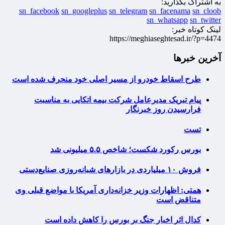
به اشتراک بگذارید:
sn_facebook
sn_googleplus
sn_telegram
sn_facenama
sn_cloob
sn_whatsapp
sn_twitter
لینک کوتاه خبر:
https://meghiaseghtesad.ir/?p=4474
آخرین خبرها
طرح اسقاط خودرو از مسیر اصلی خود منحرف شده است
پیام تبریک مدیرعامل شرکت بیمه اتکایی به مناسبت
فرارسیدن روز خبرنگار
تست
بورس رکورد شکست؛ شاخص ۵.۵ میلیونی شد
فروش ۱۰ میلیاردی در بازارهای شبانه‌روزی صنایع‌دستی
همتی: اظهارات وزیر خزانه‌داری آمریکا با مواضع قبلی وی
متناقض است
کدال اثر اخبار جنگ بر بورس را کاهش داده است