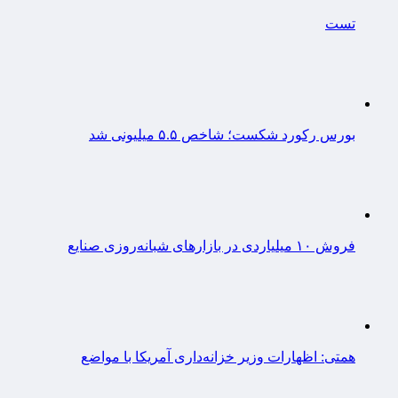
تست
بورس رکورد شکست؛ شاخص ۵.۵ میلیونی شد
فروش ۱۰ میلیاردی در بازارهای شبانه‌روزی صنایع
همتی: اظهارات وزیر خزانه‌داری آمریکا با مواضع