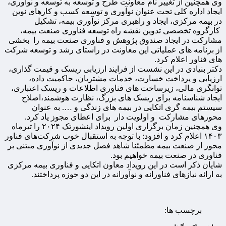
وی همچنین از تغییر نام معاونت طرح و توسعه به توسعه و نوآوری،
ایجاد اداره کلی تحت عنوان نوآوری و توسعه کسب و کارهای نوین
در بیمه مرکزی، ایجاد و راهبری مرکز نوآوری بیمه، تشکیل
کارگروه تخصصی تدوین نقشه راه توسعه فناوری صنعت بیمه،
مشارکت در ایجاد صندوق پژوهش و فناوری صنعت بیمه را بخشی
از برنامه های عملیاتی این معاونت در راستای رشد و توسعه شرکت
های فناور اعلام کرد.
دکتر بنیادی در این نشست از فرایند ارزیابی ریسک و قیمت گذاری،
ارزیابی و پرداخت خسارت، خدمات مشتریان، حاکمیت داده،
توانگری مالی، زیرساخت های فناوری اطلاعات و ریسک اعتباری،
ایجاد شناسنامه برای ریسک های بزرگ، نظارت هوشمند،اصلاح
سیستم بیمه گری اتکایی در بیمه های زندگی و …. به عنوان
محورهای مشارکت و اولویت دار برای اعطای مجوز یاد کرد.
وی همچنین زمان برگزاری اولین رویداد اینشورتک ۲۰۲۴ را تیرماه
۱۴۰۳ اعلام کرد و افزود: با توجه به استقبال خوب شرکت‌های فناور
محور از صنعت بیمه مطمئنا شاهد فصل جدیدی از نوآوری مبتنی بر
فناوری در صنعت بیمه خواهیم بود.
شایان ذکر است در این رویداد معاون اتکایی و فناوری بیمه مرکزی
به ارائه نیازهای فناورانه و نوآورانه در این دو حوزه پرداختند.
برچسب ها: