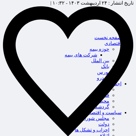
تاریخ انتشار :
۲۴ اردیبهشت ۱۴۰۳ - ۱۰:۳۲ |
صفحه نخست
اقتصادی
حوزه بیمه
شرکت های بیمه
بین الملل
بانک
بورس
خودرو
اجتماعی
سلامت
قضایی
محیط زیست
گردشگری
سیاست و اقتصاد
مجلس شورای اسلامی
دولت
احزاب و تشکل ها
ائتلاف