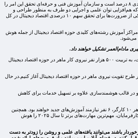
در برنامه هفتم پیشرفت، تربیت ۵۰۰ هزار نیروی کار ماهر در اقتصاد دیجیتال در ۱۶ رسته آموزشی تکلیف شده که این امر لازمه رشد اقتصادی ۸ درصد است و سازمان آموزش فنی و حرفه‌ای تحقق این امر را
ی که هم‌افزایی توان علمی و اجرایی دو طرف به منظور طراحی و
اجرای نظام تامین نیروی کار ماهر در فناوری‌های نوظهور و تربیت نیروی کار ماهر در حوزه اقتصاد دیجیتال را به دنبال دارد. این تفاهم‌نامه یکی از ضرورت‌ها برای تحقق سهم ۱۰ درصدی اقتصاد دیجیتال در کل
 مراکز آموزش رشته‌های کلیدی حوزه اقتصاد دیجیتال از جمله هوش
آنطور که وی می‌گوید: هدف از اجرای تفاهم‌نامه این است که با همکاری اجزای زیست بوم در دانشگاه و مدارس و با راهبری وزارت ارتباطات، به تربیت ۵۰۰ هزار نفر نیروی کار ماهر در حوزه اقتصاد دیجیتال
 طرح تقویت نیروی ماهر در حوزه اقتصاد دیجیتال آغاز کنیم.در حال
ه و در قالب هوشمندسازی علاوه بر تسهیل خدمات برای کاهش
بر اساس گزارش‌های جهانی، تا سال ۲۰۲۷، ۴۴ درصد از مهارت‌های کلیدی نیروی کار منسوخ و دستخوش تغییر خواهند شد، به طوری که از هر ۱۰ کارگر، ۶ نفر نیازمند آموزش‌های جدید خواهند بود. همچنین
پیش‌بینی می‌شود که ۸۰ میلیون شغل سنتی حذف و ۱۷۰ میلیون شغل جدید بر پایه فناوری و اقتصاد دیجیتال به وجود آید. با استناد به دیدگاه کارفرمایان، مهم‌ترین مهارت‌های برتر تا سال ۲۰۲۵ را هوش
وردار باشند می‌توانند یافته‌های علمی و روشن را زودتر به دست
قرار کنند، در فضای آنلاین ایمن بمانند و از فرصت‌های ارائه شده