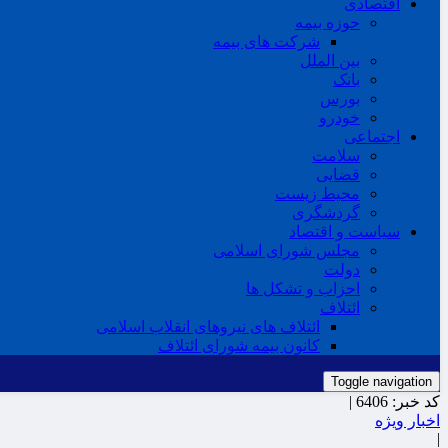
اقتصادی
حوزه بیمه
شرکت های بیمه
بین الملل
بانک
بورس
خودرو
اجتماعی
سلامت
قضایی
محیط زیست
گردشگری
سیاست و اقتصاد
مجلس شورای اسلامی
دولت
احزاب و تشکل ها
ائتلاف
ائتلاف های نیروهای انقلاب اسلامی
کانون بیمه شورای ائتلاف
Toggle navigation
کد خبر:
6406 |
اخبار ویژه
|