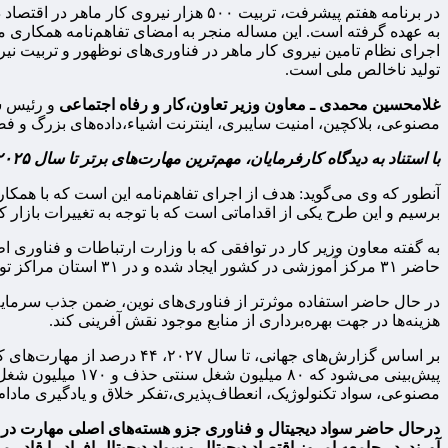
به عهده گرفته است. این مساله منجر به امضای تفاهم‌نامه همکاری می
تولید ناخالص ملی است.
غلامحسین محمدی ـ معاون وزیر تعاون،کار و رفاه اجتماعی
و رئیس س
مصنوعی، بلاکچین، امنیت سایبری، اینترنت اشیاء،داده‌های بزرگ و فضای ابری آغاز شده و ۱۰ رشته دیگر نیز به م
با استناد به دیدگاه کارفرمایان، مهم‌ترین مهارت‌های برتر تا سال ۲۰۲۵ را هوش مصنوعی، سواد تکنولوژیک، انعطاف‌پذیری، تفکر خلاق و یادگیری مادام‌العمر تشکیل خواهند داد.
برسیم و این طرح یکی از اقداماتی است که با توجه به تغییرات بازار
به گفته معاون وزیر کار در توافقی که با وزارت ارتباطات و فناوری 
حاضر ۳۱ مرکز آموزشی در کشور ایجاد شده و در ۳۱ استان مراکز توسعه مهارت اقتصاد دیجیتال را راه‌اندازی کرده‌ایم.
در حال حاضر استفاده موثرتر از فناوری‌های نوین، ضمن جذب سرمایه
هزینه‌ها در جهت بهره‌برداری از منابع موجود نقش‌ آفرینی کند.
مصنوعی، سواد تکنولوژیک، انعطاف‌پذیری،تفکر خلاق و یادگیری مادام‌ا
درحال حاضر سواد دیجیتال و فناوری جزو هسته‌های اصلی مهارت در کشور
آورند. در جامعه امروز اقتصاد دیجیتال و سواد دیجیتال افراد را قادر م