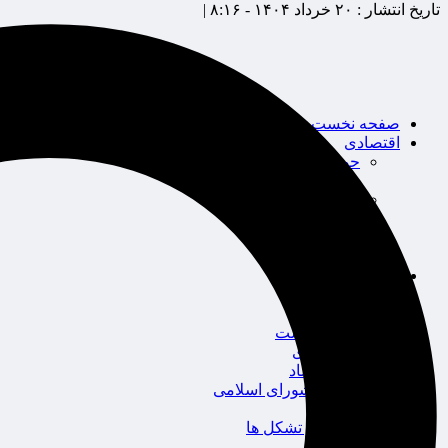
تاریخ انتشار :
۲۰ خرداد ۱۴۰۴ - ۸:۱۶ |
صفحه نخست
اقتصادی
حوزه بیمه
شرکت های بیمه
بین الملل
بانک
بورس
خودرو
اجتماعی
سلامت
قضایی
محیط زیست
گردشگری
سیاست و اقتصاد
مجلس شورای اسلامی
دولت
احزاب و تشکل ها
ائتلاف