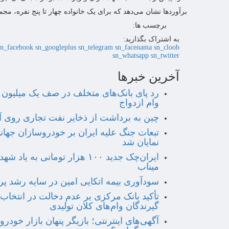
برآوردها نشان می‌دهد که برای یک خانواده چهار تا پنج نفره، مجموع سود سال ۱۴۰۲ می‌تواند به حدود ۰
برچسب ها:
به اشتراک بگذارید:
sn_facebook
sn_googleplus
sn_telegram
sn_facenama
sn_cloob
sn_whatsapp
sn_twitter
آخرین خبرها
رد پای بانک‌های متخلف در صف یک میلیون 
وام ازدواج
چین به برداشت از ذخایر نفت تجاری روی آ
تبعات جنگ علیه ایران بر خودروسازان جهان
نمایان شد
ایران‌چک جدید ۱۰۰ هزار تومانی به یاد ش
میناب
سودآوری بیمه اتکایی امین در سایه رشد پر
تأکید بانک مرکزی بر عدم دخالت در انتخاب
گیرندگان وام‌های کلان تولیدی
آگهی‌های اینترنتی؛ بازیگر پنهان بازار خودرو 