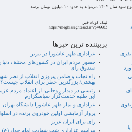
۱ میلیون تومان برسد.
لینک کوتاه خبر:
https://meghiaseghtesad.ir/?p=6683
پربیننده ترین خبرها
نفری
عزاداری ظهر عاشورا در تبریز
حضور مردم ایران در کشورهای مختلف دنیا پ
ورد
صندوق رأی
ی
راه نجات و ضامن پیروزی انقلاب از نظر شهی
بهشتی/ بزرگترین خطر برای انقلاب چیست؟
هدای
رئیسی در دیدار روحانی: از اعتماد مردم عزیز
این طلبه خدمت‌گزار سپاسگزارم
تفوی
عزاداری و نماز ظهر عاشورا دانشگاه تهران
پرواز آزمایشی اولین خودروی پرنده در اسلو
رای برای ایران عزیز
یا
مراسم عزاداری شب شهادت امام جواد (ع)