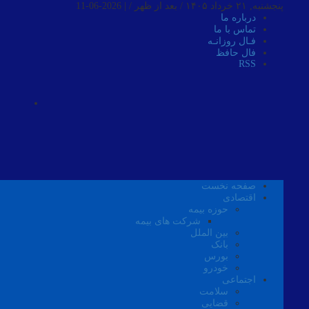
پنجشنبه, ۲۱ خرداد ۱۴۰۵ / بعد از ظهر /
|
2026-06-11
درباره ما
تماس با ما
فـال روزانـه
فال حافظ
RSS
صفحه نخست
اقتصادی
حوزه بیمه
شرکت های بیمه
بین الملل
بانک
بورس
خودرو
اجتماعی
سلامت
قضایی