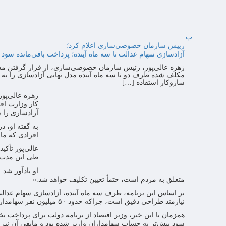
پ
رییس سازمان خصوصی‌سازی اعلام کرد؛
آزادسازی سهام عدالت تا سه ماه آینده؛ پرداخت باقی‌مانده سود ۱۴۰۲ در راه است
زهره عالی‌پور، رئیس سازمان خصوصی‌سازی، از قرار گرفتن مدل 
مکلف شده ظرف دو تا سه ماه آینده مدل نهایی آزادسازی را به دول
سازوکار استفاده […]
زهره عالی‌پو
کار وزارت اقت
آزادسازی را ب
به گفته او، د
افرادی که ما
عالی‌پور تأک
طی این مدت، 
او یادآور شد
متعلق به مردم است، حتماً تعیین تکلیف خواهد شد.»
بر اساس این برنامه، ظرف سه ماه آینده، آزادسازی سهام عدال
نیازمند طراحی دقیق است، چراکه حدود ۵۰ میلیون نفر سهامدار درگیر این فرآیند هستند.
سود پیش‌تر به حساب سهامداران واریز شده بود و مابقی آن نیز 