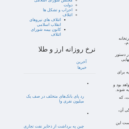
مجلس شورای اسلامی
دولت
احزاب و تشکل ها
ائتلاف
ائتلاف های نیروهای
انقلاب اسلامی
کانون بیمه شورای
ائتلاف
تخانه
م،
نرخ روزانه ارز و طلا
ر دستور
هایی
آخرین
خبرها
ه برای
هد بود و
ه شوند.
رد پای بانک‌های متخلف در صف یک
ت، که
میلیون نفری وا
ی آن،
ط به سال مالی ۱۴۰۲ خبر داد. بخش نخست این
چین به برداشت از ذخایر نفت تجاری