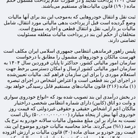
سال ۱۴۰۴ پرداخت نمایند و در ‏صورت عدم پرداخت مشمول حکم
ماده (۱۹۰) قانون ‏مالیات‌های مستقیم می‌باشند.
ثبت نقل و انتقال خودروهایی که ‏به‌موجب این بند برای آنها مالیات
وضع گردیده است قبل از ‏پرداخت بدهی مالیاتی مورد انتقال، شامل
مالیات بر دارایی، نقل ‏و انتقال قطعی و اجاره، ممنوع است.
متخلفان از حکم این بند در ‏پرداخت مالیات متعلقه مسئولیت
تضامنی دارند‎.‌‏
پلیس راهور ‏فرماندهی انتظامی جمهوری اسلامی ایران مکلف است
فهرست ‏مالکان و خودروهای مشمول را مطابق با درخواست
سازمان امور ‏مالیاتی کشور، حداکثر تا پایان فروردین‌ سال ۱۴۰۴ به
سازمان ‏امور مالیاتی کشور ارسال و امکان دسترسی برخط جهت
‏استعلام موردی را برای این سازمان فراهم کند. ‎مالیات ‏تعیین‌شده
در اجرای این بند قطعی است و اعتراض اشخاص در ‏اجرای تبصره
(۱) ماده (۲۱۶) قانون مالیات‌های مستقیم قابل ‏رسیدگی خواهد بود.
در بخش درآمدی این بند تصویب شده بود که «انواع خودروی سواری
و وانت دو اتاق (کابین) دارای شماره ‏انتظامی شخصی دراختیار
مالکان اعم از اشخاص حقیقی و ‏حقوقی غیردولتی که قیمت روز
خودروی آنها بیش از پنجاه‏ میلیارد (۵۰.۰۰۰.۰۰۰.۰۰۰) ریال است
نسبت به مازاد بر این ‏مبلغ مشمول مالیات سالانه خودرو به نرخ یک
درصد (۱%) می‌گردند. ماخذ محاسبه مالیات خودرو موضوع این بند،
قیمت روز خودرو ‏بر مبنای ماده (۳۰) قانون مالیات بر ارزش‌ ‌افزوده
مصوب ۲/ ۳ /۱۴۰۰ می‌باشد که توسط سازمان ‏امور مالیاتی کشور