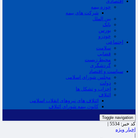
اقتصادی
حوزه بیمه
شرکت های بیمه
بین الملل
بانک
بورس
خودرو
اجتماعی
سلامت
قضایی
محیط زیست
گردشگری
سیاست و اقتصاد
مجلس شورای اسلامی
دولت
احزاب و تشکل ها
ائتلاف
ائتلاف های نیروهای انقلاب اسلامی
کانون بیمه شورای ائتلاف
Toggle navigation
کد خبر:
5534 |
اخبار ویژه
|