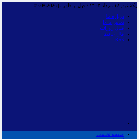
یکشنبه, ۱۸ مرداد ۱۴۰۵ / قبل از ظهر /
|
2026-08-09
درباره ما
تماس با ما
فـال روزانـه
فال حافظ
RSS
صفحه نخست