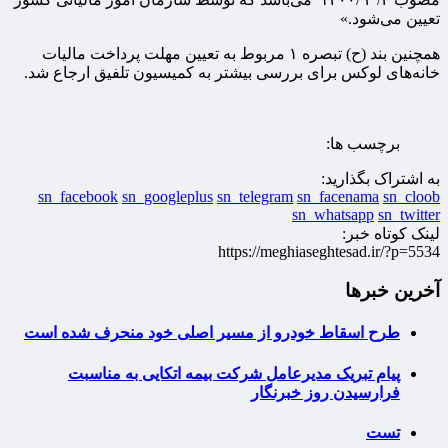
تعیین می‌شود.»
همچنین بند (ح) تبصره ۱ مربوط به تعیین مهلت پرداخت مالیات
خانه‌های لوکس برای بررسی بیشتر به کمیسیون تلفیق ارجاع شد.
برچسب ها:
به اشتراک بگذارید:
sn_facebook
sn_googleplus
sn_telegram
sn_facenama
sn_cloob
sn_whatsapp
sn_twitter
لینک کوتاه خبر:
https://meghiaseghtesad.ir/?p=5534
آخرین خبرها
طرح اسقاط خودرو از مسیر اصلی خود منحرف شده است
پیام تبریک مدیرعامل شرکت بیمه اتکایی به مناسبت
فرارسیدن روز خبرنگار
تست