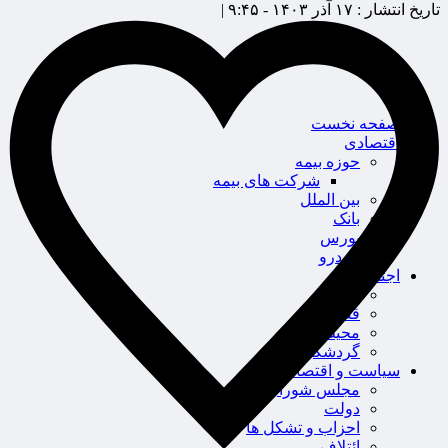
تاریخ انتشار :
۱۷ آذر ۱۴۰۳ - ۹:۴۵ |
صفحه نخست
اقتصادی
حوزه بیمه
شرکت های بیمه
بین الملل
بانک
بورس
خودرو
اجتماعی
سلامت
قضایی
محیط زیست
گردشگری
سیاست و اقتصاد
مجلس شورای اسلامی
دولت
احزاب و تشکل ها
ائتلاف