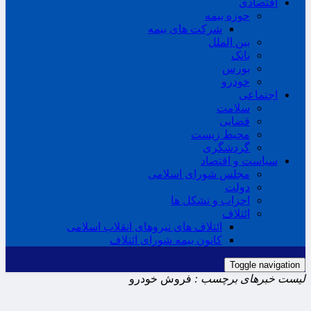
اقتصادی
حوزه بیمه
شرکت های بیمه
بین الملل
بانک
بورس
خودرو
اجتماعی
سلامت
قضایی
محیط زیست
گردشگری
سیاست و اقتصاد
مجلس شورای اسلامی
دولت
احزاب و تشکل ها
ائتلاف
ائتلاف های نیروهای انقلاب اسلامی
کانون بیمه شورای ائتلاف
Toggle navigation
لیست خبرهای برچسب :
فروش خودرو