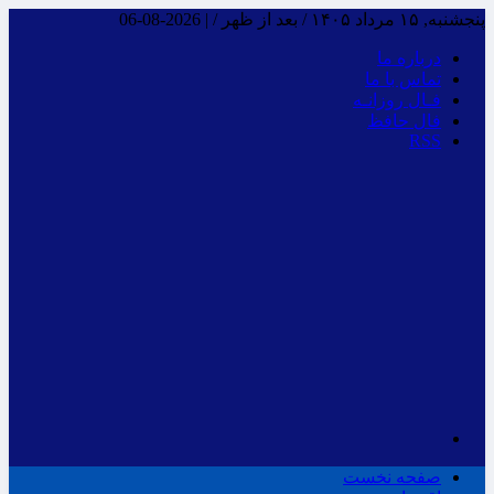
پنجشنبه, ۱۵ مرداد ۱۴۰۵ / بعد از ظهر /
|
2026-08-06
درباره ما
تماس با ما
فـال روزانـه
فال حافظ
RSS
صفحه نخست