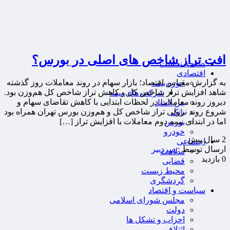
افت تراز شاخص های اصلی در بورس؟
صفحه نخست
اقتصادی
به گزارش مقیاس اقتصاد؛ بازار سهام در روند معاملات روز گذشته
حوزه بیمه
شاهد افزایش تراز شاخص کل و کاهش تراز شاخص کل هم‌وزن بود.
شرکت های بیمه
دیروز روند معاملات در لحظات ابتدایی با کاهش تقاضای سهام و
بین الملل
شروع روند نزولی تراز شاخص‌ کل و هم‌وزن بورس تهران همراه بود
بانک
اما در ابتدای نیمه دوم معاملات با افزایش تراز […]
بورس
خودرو
2 سال پيش
اجتماعی
ارسال توسط :
سردبیر
سلامت
0 بازدید
قضایی
محیط زیست
گردشگری
سیاست و اقتصاد
مجلس شورای اسلامی
دولت
احزاب و تشکل ها
ائتلاف