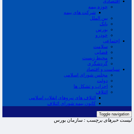
اقتصادی
حوزه بیمه
شرکت های بیمه
بین الملل
بانک
بورس
خودرو
اجتماعی
سلامت
قضایی
محیط زیست
گردشگری
سیاست و اقتصاد
مجلس شورای اسلامی
دولت
احزاب و تشکل ها
ائتلاف
ائتلاف های نیروهای انقلاب اسلامی
کانون بیمه شورای ائتلاف
Toggle navigation
لیست خبرهای برچسب :
سازمان بورس