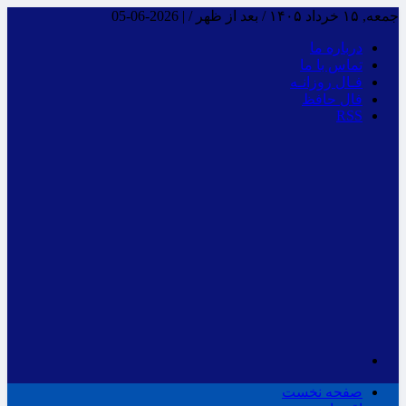
جمعه, ۱۵ خرداد ۱۴۰۵ / بعد از ظهر /
|
2026-06-05
درباره ما
تماس با ما
فـال روزانـه
فال حافظ
RSS
صفحه نخست