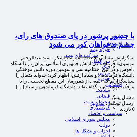
با حضور پرشور در پای صندوق های رای،
صفحه نخست
چشم بدخواهان کور می شود
اقتصادی
حوزه بیمه
شرکت های بیمه
به گزارش مقیاس اقتصاد؛ امیر سرلشکر «سید عبدالرحیم
بین الملل
موسوی» فرمانده کل ارتش جمهوری اسلامی ایران، در دانشگاه
بانک
دافوس و در آئین اختتامیه سی و سومین دوره دانش‌آموختگی
بورس
دانشگاه فرماندهی و ستاد ارتش، اظهار کرد: خدواند متعال را
خودرو
سپاسگزاریم که جمعی از همرزمان این مقطع تحصیلی را با
اجتماعی
موفقیت پشت سر گذاشته‌اند. دانشگاه فرماندهی و ستاد […]
سلامت
قضایی
2 سال پيش
محیط زیست
ارسال توسط :
سردبیر
گردشگری
0 بازدید
سیاست و اقتصاد
مجلس شورای اسلامی
دولت
احزاب و تشکل ها
ائتلاف