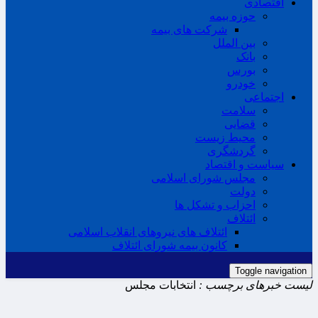
اقتصادی
حوزه بیمه
شرکت های بیمه
بین الملل
بانک
بورس
خودرو
اجتماعی
سلامت
قضایی
محیط زیست
گردشگری
سیاست و اقتصاد
مجلس شورای اسلامی
دولت
احزاب و تشکل ها
ائتلاف
ائتلاف های نیروهای انقلاب اسلامی
کانون بیمه شورای ائتلاف
Toggle navigation
لیست خبرهای برچسب :
انتخابات مجلس