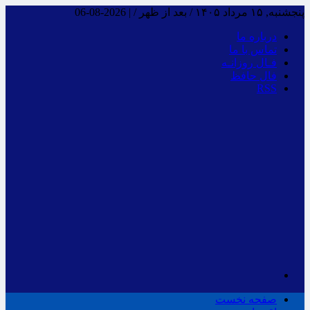
پنجشنبه, ۱۵ مرداد ۱۴۰۵ / بعد از ظهر /
|
2026-08-06
درباره ما
تماس با ما
فـال روزانـه
فال حافظ
RSS
صفحه نخست