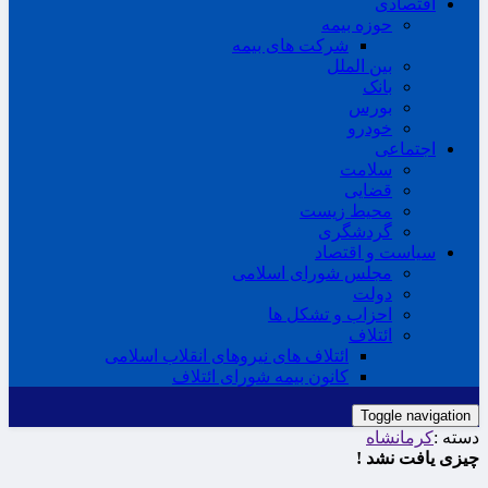
اقتصادی
حوزه بیمه
شرکت های بیمه
بین الملل
بانک
بورس
خودرو
اجتماعی
سلامت
قضایی
محیط زیست
گردشگری
سیاست و اقتصاد
مجلس شورای اسلامی
دولت
احزاب و تشکل ها
ائتلاف
ائتلاف های نیروهای انقلاب اسلامی
کانون بیمه شورای ائتلاف
Toggle navigation
دسته :
کرمانشاه
چیزی یافت نشد !