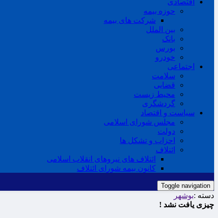
اقتصادی
حوزه بیمه
شرکت های بیمه
بین الملل
بانک
بورس
خودرو
اجتماعی
سلامت
قضایی
محیط زیست
گردشگری
سیاست و اقتصاد
مجلس شورای اسلامی
دولت
احزاب و تشکل ها
ائتلاف
ائتلاف های نیروهای انقلاب اسلامی
کانون بیمه شورای ائتلاف
Toggle navigation
دسته :
بوشهر
چیزی یافت نشد !