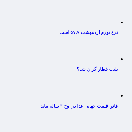
نرخ تورم اردیبهشت ۵۷.۷ است
بلیت قطار گران شد؟
فائو: قیمت جهانی غذا در اوج ۳ ساله ماند