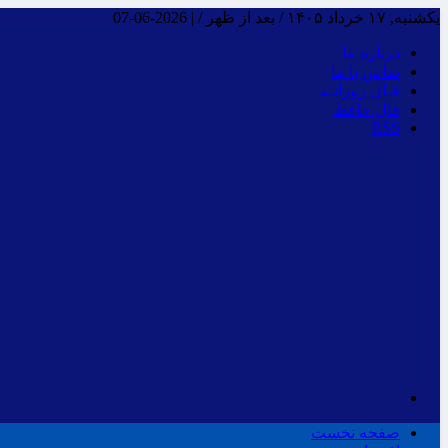
یکشنبه, ۱۷ خرداد ۱۴۰۵ / بعد از ظهر /
|
2026-06-07
درباره ما
تماس با ما
فـال روزانـه
فال حافظ
RSS
صفحه نخست