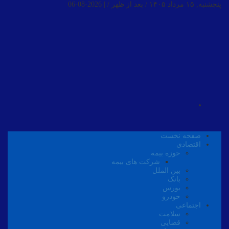
پنجشنبه, ۱۵ مرداد ۱۴۰۵ / بعد از ظهر /
|
2026-08-06
صفحه نخست
اقتصادی
حوزه بیمه
شرکت های بیمه
بین الملل
بانک
بورس
خودرو
اجتماعی
سلامت
قضایی