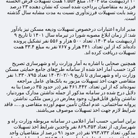
۱۰ اردیبهشت ماه ۱۴۰۳، مبلغ ۱.۵۵۴ همت تسهیلات قرض الحسنه
فرزند به متقاضیان پرداخت شده است که نشان دهنده ۲۳ درصد
رشد بابت تسهیلات فرزندآوری نسبت به مدت مشابه سال گذشته
است.
مدیر اداره اعتبارات درخصوص تسهیلات ودیعه مسکن نیز یادآور
شد: از زمان ابلاغ مصوبه شورا در تیرماه سال ۱۴۰۱ تا تاریخ ۹
اردیبهشت ماه ۱۴۰۳، تعداد ۵۰۰ هزار و ۵۵۶ نفر تشکیل پرونده
داده‌اند که از این تعداد، ۴۴۱ هزار و ۷۶۷ نفر به مبلغ ۳۳.۴ همت
تسهیلات دریافت کرده اند.
همچنین صحابی با اشاره به آمار وزارت راه و شهرسازی تصریح
کرد: حسب آمار اخذ شده از سامانه طرح‌های جامع حمایتی مسکن
وزارت راه و شهرسازی تا تاریخ ۰۹‏‏/۰۲‏‏/۱۴۰۳ تعداد ۱.۳۳۰.۷۹۵ نفر
متقاضی جهت اخذ تسهیلات مزبور به بانک‌های عامل مراجعه
نموده‌اند که از این تعداد، ۴۶۱.۴۴۲ نفر (در حدود ۳۵ درصد) بنا به
دلایل درج شده در سامانه مذکور از جمله نداشتن مدارک موردنیاز،
نداشتن وثایق قابل‌قبول، وجود معارض در زمین ملکی، نداشتن
پروانه ساختمانی، عدم امکان تأمین سهم آورده متقاضی و….، فاقد
شرایط لازم جهت اخذ تسهیلات موصوف می‌باشند.
براین اساس، حسب آمار اعلامی در سامانه مربوطه وزارت راه و
شهرسازی، از تعداد ۸۶۹،۳۵۳ نفر واجدین شرایط اخذ تسهیلات
مذکور، تعداد ۷۹۳،۷۳۲ نفر (در حدود ۹۱ درصد از متقاضیان واجد