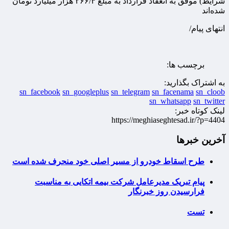
شرایط) موفق به انعقاد قرارداد به مبلغ ۴‏‏‏‏‏‏/۲۶۶ هزار میلیارد تومان
شده‌اند
انتهای پیام/
برچسب ها:
به اشتراک بگذارید:
sn_facebook
sn_googleplus
sn_telegram
sn_facenama
sn_cloob
sn_whatsapp
sn_twitter
لینک کوتاه خبر:
https://meghiaseghtesad.ir/?p=4404
آخرین خبرها
طرح اسقاط خودرو از مسیر اصلی خود منحرف شده است
پیام تبریک مدیرعامل شرکت بیمه اتکایی به مناسبت
فرارسیدن روز خبرنگار
تست