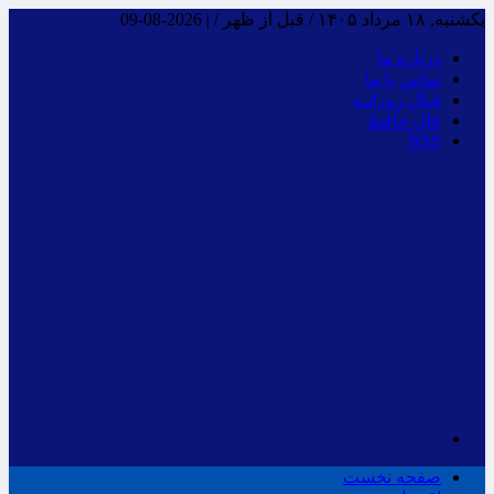
یکشنبه, ۱۸ مرداد ۱۴۰۵ / قبل از ظهر /
|
2026-08-09
درباره ما
تماس با ما
فـال روزانـه
فال حافظ
RSS
صفحه نخست