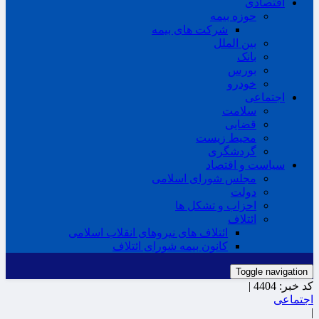
اقتصادی
حوزه بیمه
شرکت های بیمه
بین الملل
بانک
بورس
خودرو
اجتماعی
سلامت
قضایی
محیط زیست
گردشگری
سیاست و اقتصاد
مجلس شورای اسلامی
دولت
احزاب و تشکل ها
ائتلاف
ائتلاف های نیروهای انقلاب اسلامی
کانون بیمه شورای ائتلاف
Toggle navigation
کد خبر:
4404 |
اجتماعی
|