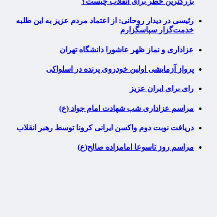
بزرگترین خطر برای انقلاب چیست؟
رئیسی در دیدار روحانی: از اعتماد مردم عزیز به این طلبه
خدمت‌گزار سپاسگزارم
عزاداری و نماز ظهر عاشورا دانشگاه تهران
پرواز آزمایشی اولین خودروی پرنده در اسلواکی
رای برای ایران عزیز
مراسم عزاداری شب شهادت امام جواد (ع)
دریافت نوبت دوم واکسن ایرانی کرونا توسط رهبر انقلاب
مراسم روز تاسوعا امامزاده صالح(ع)