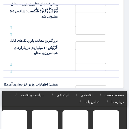
پیشرفت‌های فناوری چین به مذاق
آمریکا خوش نیام
بورس رکورد شکست؛ شاخص ۵.۵
میلیونی شد
بزرگترین معایب پاوربانک‌های قابل
حمل
فروش ۱۰ میلیاردی در بازارهای
شبانه‌روزی صنایع
همتی: اظهارات وزیر خزانه‌داری آمریکا
با مواضع
صفحه نخست
اقتصادی
اجتماعی
سیاست و اقتصاد
درباره ما
تماس با ما
کدال اثر اخبار جنگ بر بورس را کاهش
داده است