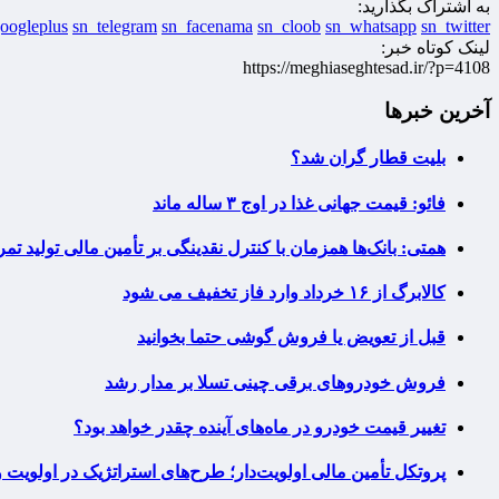
به اشتراک بگذارید:
oogleplus
sn_telegram
sn_facenama
sn_cloob
sn_whatsapp
sn_twitter
لینک کوتاه خبر:
https://meghiaseghtesad.ir/?p=4108
آخرین خبرها
بلیت قطار گران شد؟
فائو: قیمت جهانی غذا در اوج ۳ ساله ماند
همتی: بانک‌ها همزمان با کنترل نقدینگی بر تأمین مالی تولید تمر
کالابرگ از ۱۶ خرداد وارد فاز تخفیف می شود
قبل از تعویض یا فروش گوشی حتما بخوانید
فروش خودروهای برقی چینی تسلا بر مدار رشد
تغییر قیمت خودرو در ماه‌های آینده چقدر خواهد بود؟
پروتکل تأمین مالی اولویت‌دار؛ طرح‌های استراتژیک در اولویت 