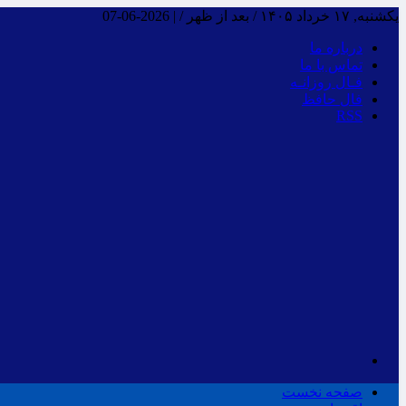
یکشنبه, ۱۷ خرداد ۱۴۰۵ / بعد از ظهر /
|
2026-06-07
درباره ما
تماس با ما
فـال روزانـه
فال حافظ
RSS
صفحه نخست