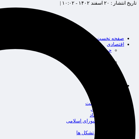
تاریخ انتشار :
۲۰ اسفند ۱۴۰۲ - ۱۰:۰۲ |
صفحه نخست
اقتصادی
حوزه بیمه
شرکت های بیمه
بین الملل
بانک
بورس
خودرو
اجتماعی
سلامت
قضایی
محیط زیست
گردشگری
سیاست و اقتصاد
مجلس شورای اسلامی
دولت
احزاب و تشکل ها
ائتلاف