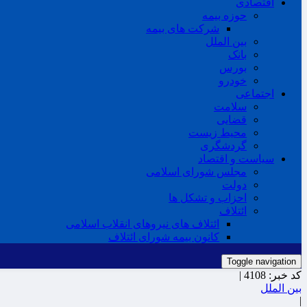
اقتصادی
حوزه بیمه
شرکت های بیمه
بین الملل
بانک
بورس
خودرو
اجتماعی
سلامت
قضایی
محیط زیست
گردشگری
سیاست و اقتصاد
مجلس شورای اسلامی
دولت
احزاب و تشکل ها
ائتلاف
ائتلاف های نیروهای انقلاب اسلامی
کانون بیمه شورای ائتلاف
Toggle navigation
کد خبر:
4108 |
بین الملل
|