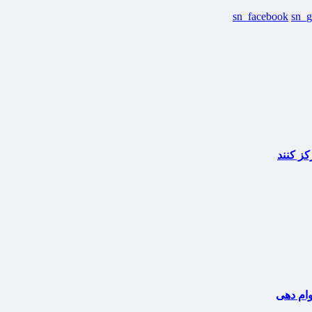
sn_facebook
sn_g
کز کنند
وام دهی