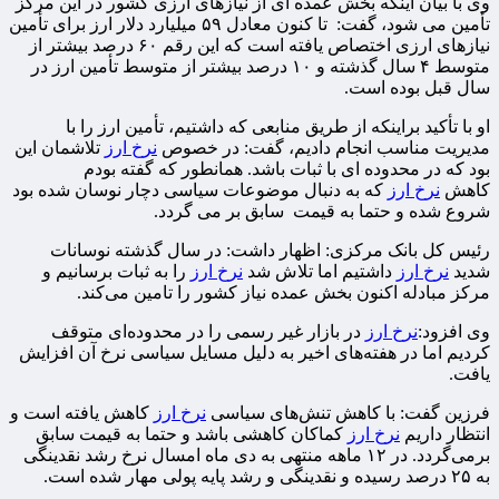
وی با بیان اینکه بخش عمده ای از نیازهای ارزی کشور در این مرکز
تأمین می شود، گفت: تا کنون معادل ۵۹ میلیارد دلار ارز برای تأمین
نیازهای ارزی اختصاص یافته است که این رقم ۶۰ درصد بیشتر از
متوسط ۴ سال گذشته و ۱۰ درصد بیشتر از متوسط تأمین ارز در
سال قبل بوده است.
او با تأکید براینکه از طریق منابعی که داشتیم، تأمین ارز را با
مدیریت مناسب انجام دادیم، گفت: در خصوص
نرخ ارز
تلاشمان این
بود که در محدوده ای با ثبات باشد. همانطور که گفته بودم
کاهش
نرخ ارز
که به دنبال موضوعات سیاسی دچار نوسان شده بود
شروع شده و حتما به قیمت سابق بر می گردد.
رئیس کل بانک مرکزی: اظهار داشت: در سال گذشته نوسانات
شدید
نرخ ارز
داشتیم اما تلاش شد
نرخ ارز
را به ثبات برسانیم و
مرکز مبادله اکنون بخش عمده نیاز کشور را تامین می‌کند.
وی افزود:
نرخ ارز
در بازار غیر رسمی را در محدوده‌ای متوقف
کردیم اما در هفته‌های اخیر به دلیل مسایل سیاسی نرخ آن افزایش
یافت.
فرزین گفت: با کاهش تنش‌های سیاسی
نرخ ارز
کاهش یافته است و
انتظار داریم
نرخ ارز
کماکان کاهشی باشد و حتما به قیمت سابق
برمی‌گردد. در ۱۲ ماهه منتهی به دی ماه امسال نرخ رشد نقدینگی
به ۲۵ درصد رسیده و نقدینگی و رشد پایه پولی مهار شده است.