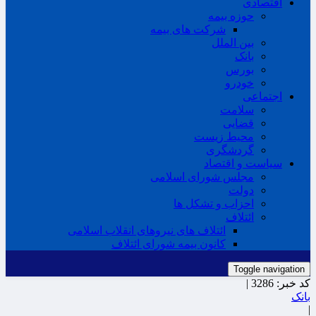
اقتصادی
حوزه بیمه
شرکت های بیمه
بین الملل
بانک
بورس
خودرو
اجتماعی
سلامت
قضایی
محیط زیست
گردشگری
سیاست و اقتصاد
مجلس شورای اسلامی
دولت
احزاب و تشکل ها
ائتلاف
ائتلاف های نیروهای انقلاب اسلامی
کانون بیمه شورای ائتلاف
Toggle navigation
کد خبر:
3286 |
بانک
|