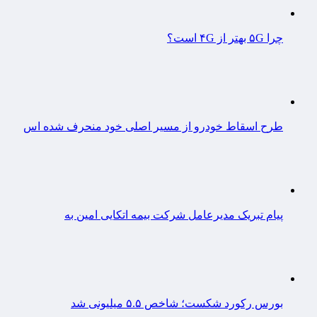
چرا ۵G بهتر از ۴G است؟
طرح اسقاط خودرو از مسیر اصلی خود منحرف شده اس
پیام تبریک مدیرعامل شرکت بیمه اتکایی امین به
بورس رکورد شکست؛ شاخص ۵.۵ میلیونی شد