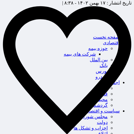
تاریخ انتشار :
۱۷ بهمن ۱۴۰۲ - ۸:۳۸ |
صفحه نخست
اقتصادی
حوزه بیمه
شرکت های بیمه
بین الملل
بانک
بورس
خودرو
اجتماعی
سلامت
قضایی
محیط زیست
گردشگری
سیاست و اقتصاد
مجلس شورای اسلامی
دولت
احزاب و تشکل ها
ائتلاف