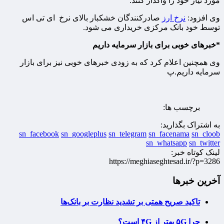
مورد نیاز خود را واگذار کنند.
وی افزود:
نرخ ارز
صادرکنندگان خشکبار بالای نرخ ای تی اس
توسط خود بانک مرکزی خریداری می شود.
*خبر‌های خوبی برای بازار سرمایه داریم
وی همچنین اعلام کرد که به زودی خبرهای خوبی نیز برای بازار
سرمایه داریم.پ
برچسب ها:
به اشتراک بگذارید:
sn_facebook
sn_googleplus
sn_telegram
sn_facenama
sn_cloob
sn_whatsapp
sn_twitter
لینک کوتاه خبر:
https://meghiaseghtesad.ir/?p=3286
آخرین خبرها
تاکید صریح همتی بر تشدید نظارت بر بانک‌ها
چرا ۵G بهتر از ۴G است؟