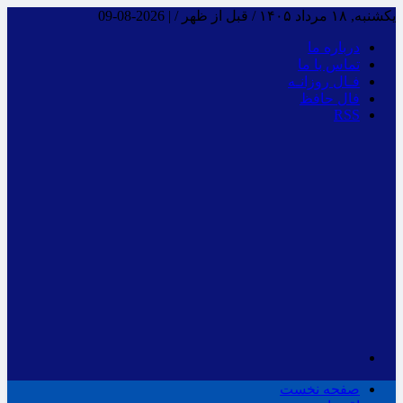
یکشنبه, ۱۸ مرداد ۱۴۰۵ / قبل از ظهر /
|
2026-08-09
درباره ما
تماس با ما
فـال روزانـه
فال حافظ
RSS
صفحه نخست