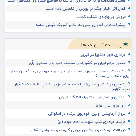
همتی: اظهارات وزیر خزانه‌داری آمریکا با مواضع قبلی وی متناقض است
کدال اثر اخبار جنگ بر بورس را کاهش داده است
فروش بی‌وای‌دی شتاب گرفت
پیشرفت‌های فناوری چین به مذاق آمریکا خوش نیامد
پربیننده ترین خبرها
عزاداری ظهر عاشورا در تبریز
حضور مردم ایران در کشورهای مختلف دنیا پای صندوق رأی
راه نجات و ضامن پیروزی انقلاب از نظر شهید بهشتی/ بزرگترین خطر
برای انقلاب چیست؟
رئیسی در دیدار روحانی: از اعتماد مردم عزیز به این طلبه خدمت‌گزار
سپاسگزارم
عزاداری و نماز ظهر عاشورا دانشگاه تهران
رای برای ایران عزیز
پرواز آزمایشی اولین خودروی پرنده در اسلواکی
مراسم عزاداری شب شهادت امام جواد (ع)
دریافت نوبت دوم واکسن ایرانی کرونا توسط رهبر انقلاب