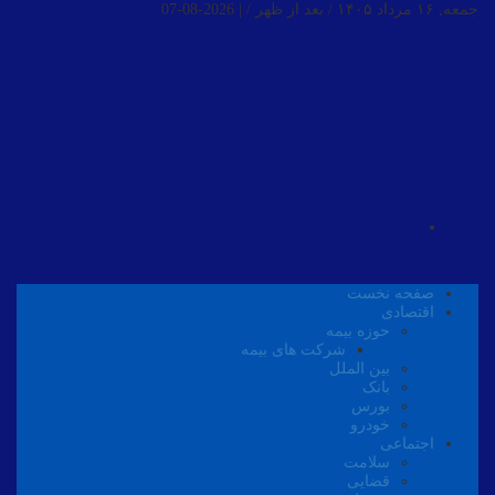
جمعه, ۱۶ مرداد ۱۴۰۵ / بعد از ظهر /
|
2026-08-07
صفحه نخست
اقتصادی
حوزه بیمه
شرکت های بیمه
بین الملل
بانک
بورس
خودرو
اجتماعی
سلامت
قضایی