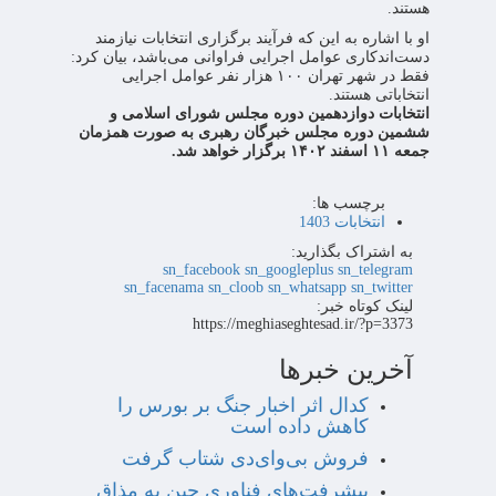
هستند.
او با اشاره به این که فرآیند برگزاری انتخابات نیازمند
دست‌اندکاری عوامل اجرایی فراوانی می‌باشد، بیان کرد:
فقط در شهر تهران ۱۰۰ هزار نفر عوامل اجرایی
انتخاباتی هستند.
انتخابات دوازدهمین دوره مجلس شورای اسلامی و
ششمین دوره مجلس خبرگان رهبری به صورت همزمان
جمعه ۱۱ اسفند ۱۴۰۲ برگزار خواهد شد.
برچسب ها:
انتخابات 1403
به اشتراک بگذارید:
sn_facebook
sn_googleplus
sn_telegram
sn_facenama
sn_cloob
sn_whatsapp
sn_twitter
لینک کوتاه خبر:
https://meghiaseghtesad.ir/?p=3373
آخرین خبرها
کدال اثر اخبار جنگ بر بورس را
کاهش داده است
فروش بی‌وای‌دی شتاب گرفت
پیشرفت‌های فناوری چین به مذاق