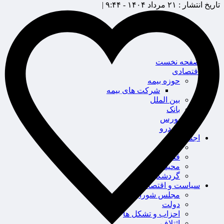
تاریخ انتشار :
۲۱ مرداد ۱۴۰۴ - ۹:۴۴ |
صفحه نخست
اقتصادی
حوزه بیمه
شرکت های بیمه
بین الملل
بانک
بورس
خودرو
اجتماعی
سلامت
قضایی
محیط زیست
گردشگری
سیاست و اقتصاد
مجلس شورای اسلامی
دولت
احزاب و تشکل ها
ائتلاف