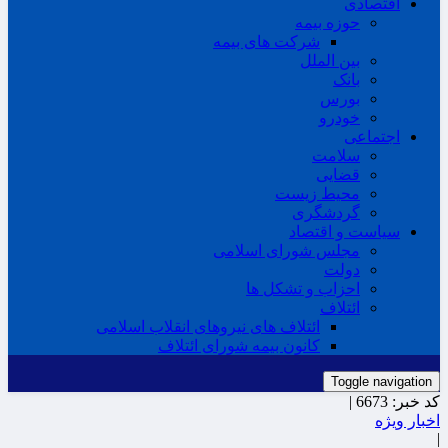
اقتصادی
حوزه بیمه
شرکت های بیمه
بین الملل
بانک
بورس
خودرو
اجتماعی
سلامت
قضایی
محیط زیست
گردشگری
سیاست و اقتصاد
مجلس شورای اسلامی
دولت
احزاب و تشکل ها
ائتلاف
ائتلاف های نیروهای انقلاب اسلامی
کانون بیمه شورای ائتلاف
Toggle navigation
کد خبر:
6673 |
اخبار ویژه
|