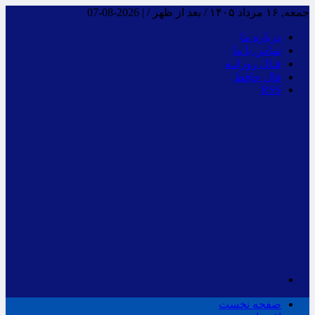
جمعه, ۱۶ مرداد ۱۴۰۵ / بعد از ظهر /
|
2026-08-07
درباره ما
تماس با ما
فـال روزانـه
فال حافظ
RSS
صفحه نخست