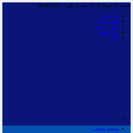
شنبه, ۱۷ مرداد ۱۴۰۵ / بعد از ظهر /
|
2026-08-08
درباره ما
تماس با ما
فـال روزانـه
فال حافظ
RSS
صفحه نخست