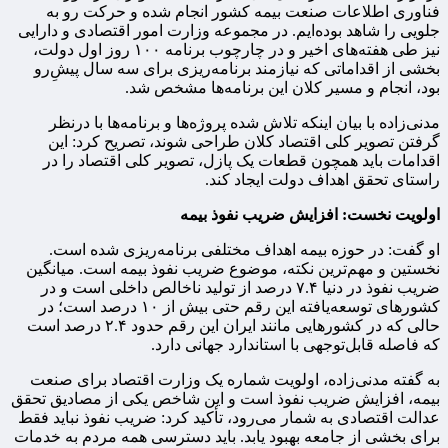
فناوری اطلاعات صنعت بیمه کشور انجام شده و حرکت رو به
جلویی را شاهد بوده‌ایم. در مجموعه وزارت امور اقتصادی و دارایی
نیز طی هفته‌های اخیر و در چارچوب برنامه ۱۰۰ روز اول دولت،
بخشی از اقداماتی که نیازمند برنامه‌ریزی برای سه سال پیش‌ِرو
بود، انجام و مسیر کلان این برنامه‌ها مشخص شد.
مدنی‌زاده با بیان اینکه تلاش شده پروژه‌ها و برنامه‌ها با درنظر
گرفتن تصویر کلی اقتصاد کلان طراحی شوند، تصریح کرد: این
اقدامات باید همچون قطعات یک پازل، تصویر کلی اقتصاد را در
راستای تحقق اهداف دولت ایجاد کند.
اولویت نخست: افزایش ضریب نفوذ بیمه
او گفت: در حوزه بیمه اهداف مختلفی برنامه‌ریزی شده است.
نخستین و مهم‌ترین نکته، موضوع ضریب نفوذ بیمه است. میانگین
ضریب نفوذ در دنیا ۷.۴ درصد از تولید ناخالص داخلی است و در
کشورهای توسعه‌یافته این رقم حتی بیش از ۱۰ درصد است؛ در
حالی که در کشورهایی مانند ایران این رقم حدود ۲.۴ درصد است
که فاصله قابل‌توجهی با استاندارد جهانی دارد.
به گفته مدنی‌زاده، اولویت شماره یک وزارت اقتصاد برای صنعت
بیمه، افزایش ضریب نفوذ است و این شاخص یکی از مصادیق تحقق
عدالت اقتصادی به شمار می‌رود، تأکید کرد: ضریب نفوذ نباید فقط
برای بخشی از جامعه بهبود یابد. باید دسترسی همه مردم به خدمات