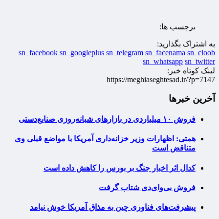
برچسب ها:
به اشتراک بگذارید:
sn_facebook
sn_googleplus
sn_telegram
sn_facenama
sn_cloob
sn_whatsapp
sn_twitter
لینک کوتاه خبر:
https://meghiaseghtesad.ir/?p=7147
آخرین خبرها
فروش ۱۰ میلیاردی در بازارهای شبانه‌روزی صنایع‌دستی
همتی: اظهارات وزیر خزانه‌داری آمریکا با مواضع قبلی وی
متناقض است
کدال اثر اخبار جنگ بر بورس را کاهش داده است
فروش بی‌وای‌دی شتاب گرفت
پیشرفت‌های فناوری چین به مذاق آمریکا خوش نیامد