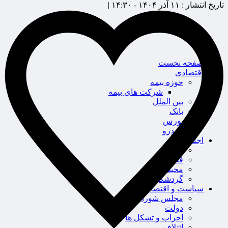
تاریخ انتشار :
۱۱ آذر ۱۴۰۴ - ۱۴:۳۰ |
صفحه نخست
اقتصادی
حوزه بیمه
شرکت های بیمه
بین الملل
بانک
بورس
خودرو
اجتماعی
سلامت
قضایی
محیط زیست
گردشگری
سیاست و اقتصاد
مجلس شورای اسلامی
دولت
احزاب و تشکل ها
ائتلاف