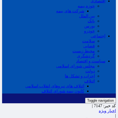
اقتصادی
حوزه بیمه
شرکت های بیمه
بین الملل
بانک
بورس
خودرو
اجتماعی
سلامت
قضایی
محیط زیست
گردشگری
سیاست و اقتصاد
مجلس شورای اسلامی
دولت
احزاب و تشکل ها
ائتلاف
ائتلاف های نیروهای انقلاب اسلامی
کانون بیمه شورای ائتلاف
Toggle navigation
کد خبر:
7147 |
اخبار ویژه
|