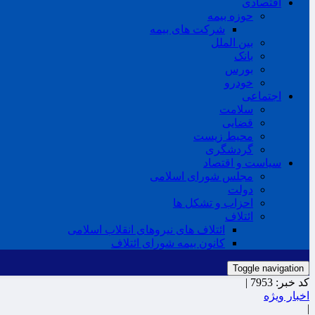
اقتصادی
حوزه بیمه
شرکت های بیمه
بین الملل
بانک
بورس
خودرو
اجتماعی
سلامت
قضایی
محیط زیست
گردشگری
سیاست و اقتصاد
مجلس شورای اسلامی
دولت
احزاب و تشکل ها
ائتلاف
ائتلاف های نیروهای انقلاب اسلامی
کانون بیمه شورای ائتلاف
Toggle navigation
کد خبر:
7953 |
اخبار ویژه
|