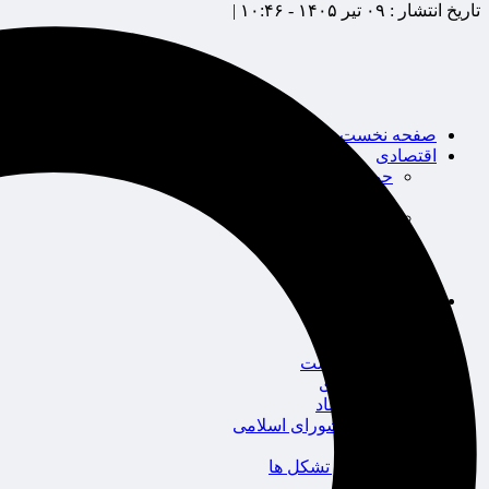
تاریخ انتشار :
۰۹ تیر ۱۴۰۵ - ۱۰:۴۶ |
صفحه نخست
اقتصادی
حوزه بیمه
شرکت های بیمه
بین الملل
بانک
بورس
خودرو
اجتماعی
سلامت
قضایی
محیط زیست
گردشگری
سیاست و اقتصاد
مجلس شورای اسلامی
دولت
احزاب و تشکل ها
ائتلاف