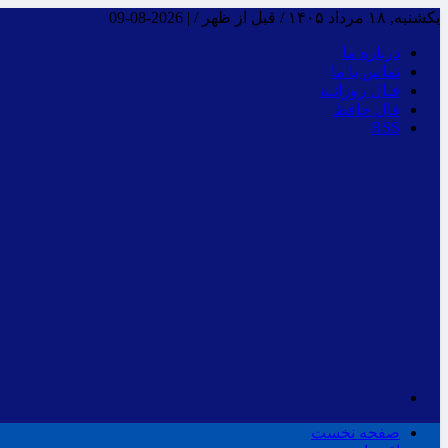
یکشنبه, ۱۸ مرداد ۱۴۰۵ / قبل از ظهر /
|
2026-08-09
درباره ما
تماس با ما
فـال روزانـه
فال حافظ
RSS
صفحه نخست