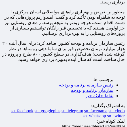
برداری رسید.
منظور بر تعریض و بهسازی راه‌های مواصلاتی استان مرکزی با
توجه به شاهراه بودن تأکید کرد و گفت: امیدواریم پروژه‌هایی که در
دست اقدام است، هرچه زودتر به نتیجه برسد. راه‌های روستایی نیز
جز اولویت هستند که با تخصیص قیر رایگان توانستیم بسیاری از
پروژه‌های روستایی را به بهره‌برداری برسانیم.
رئیس سازمان برنامه و بودجه کشور اضافه کرد: برای سال آینده ۲۰
هزار میلیارد تومان تخصیص قیر برای ساماندهی روستاها در نظر
گرفته شده است؛ هدف‌گذاری در سطح کشور ۸۰۰ طرح و پروژه در
حال ساخت است که سال آینده به‌بهره برداری خواهد رسید.
برچسب ها:
رئیس سازمانه برنامه و بودجه
سازمان برنامه و بودجه
نقاط حادثه خیر
به اشتراک بگذارید:
sn_facebook
sn_googleplus
sn_telegram
sn_facenama
sn_cloob
sn_whatsapp
sn_twitter
لینک کوتاه خبر:
https://meghiaseghtesad.ir/?p=4069