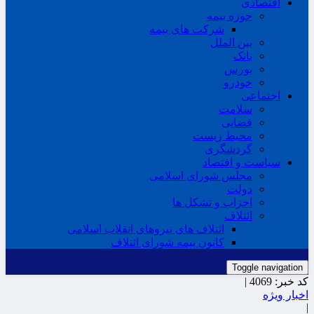
اقتصادی
حوزه بیمه
شرکت های بیمه
بین الملل
بانک
بورس
خودرو
اجتماعی
سلامت
قضایی
محیط زیست
گردشگری
سیاست و اقتصاد
مجلس شورای اسلامی
دولت
احزاب و تشکل ها
ائتلاف
ائتلاف های نیروهای انقلاب اسلامی
کانون بیمه شورای ائتلاف
Toggle navigation
کد خبر:
4069 |
اخبار ویژه
|