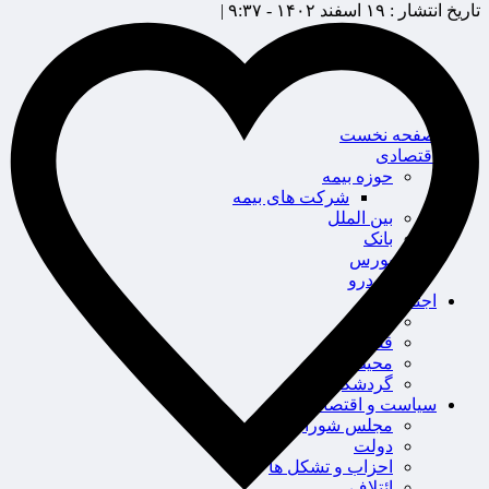
تاریخ انتشار :
۱۹ اسفند ۱۴۰۲ - ۹:۳۷ |
صفحه نخست
اقتصادی
حوزه بیمه
شرکت های بیمه
بین الملل
بانک
بورس
خودرو
اجتماعی
سلامت
قضایی
محیط زیست
گردشگری
سیاست و اقتصاد
مجلس شورای اسلامی
دولت
احزاب و تشکل ها
ائتلاف