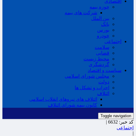
اقتصادی
حوزه بیمه
شرکت های بیمه
بین الملل
بانک
بورس
خودرو
اجتماعی
سلامت
قضایی
محیط زیست
گردشگری
سیاست و اقتصاد
مجلس شورای اسلامی
دولت
احزاب و تشکل ها
ائتلاف
ائتلاف های نیروهای انقلاب اسلامی
کانون بیمه شورای ائتلاف
Toggle navigation
کد خبر:
6632 |
اجتماعی
|