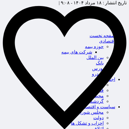
تاریخ انتشار :
۱۸ مرداد ۱۴۰۴ - ۹:۰۸ |
صفحه نخست
اقتصادی
حوزه بیمه
شرکت های بیمه
بین الملل
بانک
بورس
خودرو
اجتماعی
سلامت
قضایی
محیط زیست
گردشگری
سیاست و اقتصاد
مجلس شورای اسلامی
دولت
احزاب و تشکل ها
ائتلاف