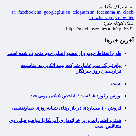
به اشتراک بگذارید:
sn_facebook
sn_googleplus
sn_telegram
sn_facenama
sn_cloob
sn_whatsapp
sn_twitter
لینک کوتاه خبر:
https://meghiaseghtesad.ir/?p=6632
آخرین خبرها
طرح اسقاط خودرو از مسیر اصلی خود منحرف شده است
پیام تبریک مدیرعامل شرکت بیمه اتکایی به مناسبت
فرارسیدن روز خبرنگار
تست
بورس رکورد شکست؛ شاخص ۵.۵ میلیونی شد
فروش ۱۰ میلیاردی در بازارهای شبانه‌روزی صنایع‌دستی
همتی: اظهارات وزیر خزانه‌داری آمریکا با مواضع قبلی وی
متناقض است