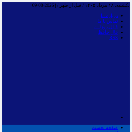
یکشنبه, ۱۸ مرداد ۱۴۰۵ / قبل از ظهر /
|
2026-08-09
درباره ما
تماس با ما
فـال روزانـه
فال حافظ
RSS
صفحه نخست