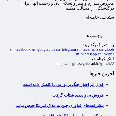
معروض میدارم و صبر و تسلای آنان و رحمت الهی برای
درگذشتگان را مسألت میکنم.
سیّدعلی خامنه‌ای
برچسب ها:
به اشتراک بگذارید:
sn_facebook
sn_googleplus
sn_telegram
sn_facenama
sn_cloob
sn_whatsapp
sn_twitter
لینک کوتاه خبر:
https://meghiaseghtesad.ir/?p=4522
آخرین خبرها
کدال اثر اخبار جنگ بر بورس را کاهش داده است
فروش بی‌وای‌دی شتاب گرفت
پیشرفت‌های فناوری چین به مذاق آمریکا خوش نیامد
بزرگترین معایب پاوربانک‌های قابل حمل