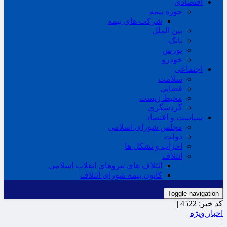
اقتصادی
حوزه بیمه
شرکت های بیمه
بین الملل
بانک
بورس
خودرو
اجتماعی
سلامت
قضایی
محیط زیست
گردشگری
سیاست و اقتصاد
مجلس شورای اسلامی
دولت
احزاب و تشکل ها
ائتلاف
ائتلاف های نیروهای انقلاب اسلامی
کانون بیمه شورای ائتلاف
Toggle navigation
کد خبر:
4522 |
اخبار ویژه
|