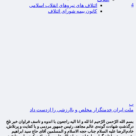
4
ائتلاف های نیروهای انقلاب اسلامی
کانون بیمه شورای ائتلاف
پ
ملت ایران خدمتگزار مخلص و باارزشی را ازدست داد
بسم الله الرّحمن الرّحیم انا لله و انا الیه راجعون با اندوه و تاسف فراوان خبر تلخِ
درگذشتِ شهادت گونه‌ی عالم مجاهد، رئیس جمهور مردمی و با کفایت و پرتلاش،
خادم‌الرضا علیه السلام جناب حجه الاسلام و المسلمین آقای حاج سید ابراهیم