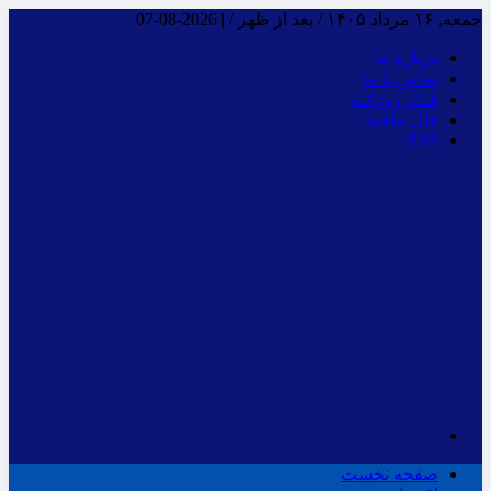
جمعه, ۱۶ مرداد ۱۴۰۵ / بعد از ظهر /
|
2026-08-07
درباره ما
تماس با ما
فـال روزانـه
فال حافظ
RSS
صفحه نخست