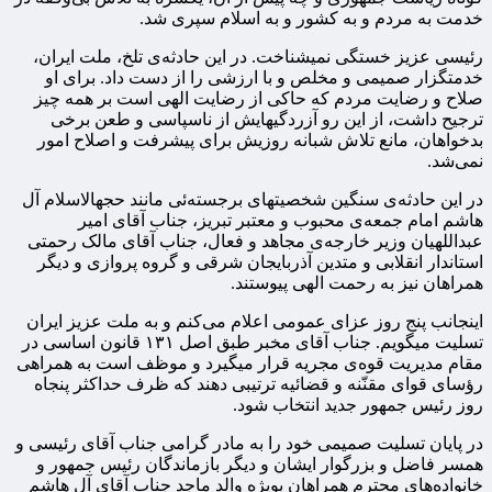
خدمت به مردم و به کشور و به اسلام سپری شد.
رئیسی عزیز خستگی نمیشناخت. در این حادثه‌ی تلخ، ملت ایران،
خدمتگزار صمیمی و مخلص و با ارزشی را از دست داد. برای او
صلاح و رضایت مردم که حاکی از رضایت الهی است بر همه چیز
ترجیح داشت، از این رو آزردگیهایش از ناسپاسی و طعن برخی
بدخواهان، مانع تلاش شبانه روزیش برای پیشرفت و اصلاح امور
نمی‌شد.
در این حادثه‌ی سنگین شخصیتهای برجسته‌ئی مانند حجهالاسلام آل
هاشم امام جمعه‌ی محبوب و معتبر تبریز، جناب آقای امیر
عبداللهیان وزیر خارجه‌ی مجاهد و فعال، جناب آقای مالک رحمتی
استاندار انقلابی و متدین آذربایجان شرقی و گروه پروازی و دیگر
همراهان نیز به رحمت الهی پیوستند.
اینجانب پنج روز عزای عمومی اعلام می‌کنم و به ملت عزیز ایران
تسلیت میگویم. جناب آقای مخبر طبق اصل ۱۳۱ قانون اساسی در
مقام مدیریت قوه‌ی مجریه قرار میگیرد و موظف است به همراهی
رؤسای قوای مقنّنه و قضائیه ترتیبی دهند که ظرف حداکثر پنجاه
روز رئیس جمهور جدید انتخاب شود.
در پایان تسلیت صمیمی خود را به مادر گرامی جناب آقای رئیسی و
همسر فاضل و بزرگوار ایشان و دیگر بازماندگان رئیس جمهور و
خانواده‌های محترم همراهان بویژه والد ماجد جناب آقای آل هاشم