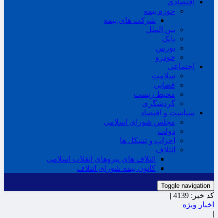
اقتصادی
حوزه بیمه
شرکت های بیمه
بین الملل
بانک
بورس
خودرو
اجتماعی
سلامت
قضایی
محیط زیست
گردشگری
سیاست و اقتصاد
مجلس شورای اسلامی
دولت
احزاب و تشکل ها
ائتلاف
ائتلاف های نیروهای انقلاب اسلامی
کانون بیمه شورای ائتلاف
Toggle navigation
کد خبر:
4139 |
اخبار ویژه
|