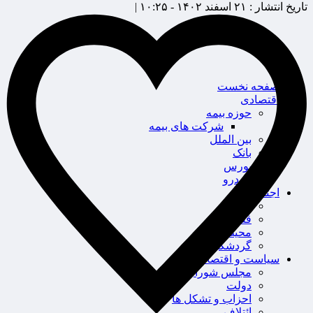
تاریخ انتشار :
۲۱ اسفند ۱۴۰۲ - ۱۰:۲۵ |
صفحه نخست
اقتصادی
حوزه بیمه
شرکت های بیمه
بین الملل
بانک
بورس
خودرو
اجتماعی
سلامت
قضایی
محیط زیست
گردشگری
سیاست و اقتصاد
مجلس شورای اسلامی
دولت
احزاب و تشکل ها
ائتلاف