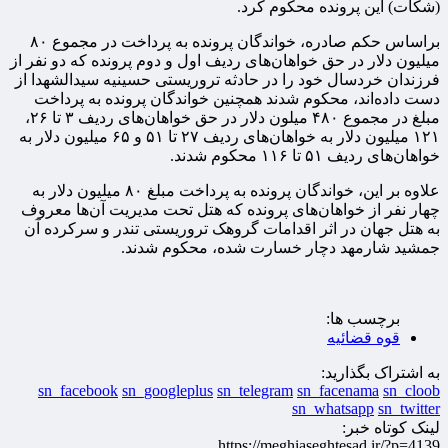
(شکات) این پرونده محکوم کرد.
براساس حکم صادره، خواندگان پرونده به پرداخت در مجموع ۸۰
میلیون دلار در حق خواهان‌های ردیف اول و دوم پرونده که دو نفر از
فرزندان خردسال خود را در حادثه تروریستی حسینیه سیدالشهدا از
دست داده‌اند، محکوم شدند همچنین خواندگان پرونده به پرداخت
مبلغ در مجموع ۴۸۰ میلون دلار در حق خواهان‌های ردیف ۳ تا ۲۶،
۱۲۱ میلیون دلار به خواهان‌های ردیف ۲۷ تا ۵۱ و ۶۵ میلیون دلار به
خواهان‌های ردیف ۵۱ تا ۱۱۶ محکوم شدند.
علاوه بر این، خواندگان پرونده به پرداخت مبلغ ۸۰ میلیون دلار به
چهار نفر از خواهان‌های پرونده که هتل تحت مدیریت آن‌ها معروف
به هتل جهان در اثر اقدامات گروهک تروریستی تندر و سرکرده آن
جمشید شارمهد دچار خسارت شده، محکوم شدند.
برچسب ها:
قوه قضائیه
به اشتراک بگذارید:
sn_facebook
sn_googleplus
sn_telegram
sn_facenama
sn_cloob
sn_whatsapp
sn_twitter
لینک کوتاه خبر:
https://meghiaseghtesad.ir/?p=4139