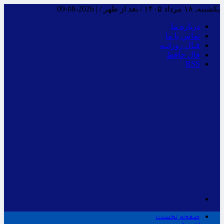
یکشنبه, ۱۸ مرداد ۱۴۰۵ / بعد از ظهر /
|
2026-08-09
درباره ما
تماس با ما
فـال روزانـه
فال حافظ
RSS
صفحه نخست