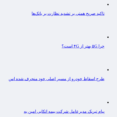
تاکید صریح همتی بر تشدید نظارت بر بانک‌ها
چرا ۵G بهتر از ۴G است؟
طرح اسقاط خودرو از مسیر اصلی خود منحرف شده اس
پیام تبریک مدیرعامل شرکت بیمه اتکایی امین به