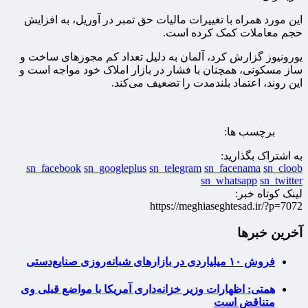
این مورد همراه با تغییرات مالیات حق تمبر در آوریل، به افزایش
حجم معاملات کمک کرده است.
یورونیوز گزارش کرد، آلمان به دلیل تعداد کم مجوزهای ساخت و
ساز مسکونی، همچنان با فشار در بازار املاک خود مواجه است و
این روند، اعتماد بلندمدت را تضعیف می‌کند.
برچسب ها:
به اشتراک بگذارید:
sn_facebook
sn_googleplus
sn_telegram
sn_facenama
sn_cloob
sn_whatsapp
sn_twitter
لینک کوتاه خبر:
https://meghiaseghtesad.ir/?p=7072
آخرین خبرها
فروش ۱۰ میلیاردی در بازارهای شبانه‌روزی صنایع‌دستی
همتی: اظهارات وزیر خزانه‌داری آمریکا با مواضع قبلی وی
متناقض است