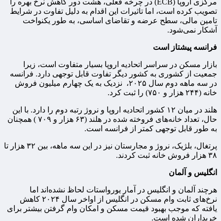
مرکزی اروپا (ECB) در چرخه فعلی، هشت دور کاهش نرخ بهره را
تصویب کرده است، اما تاثیرات این اقدام به دلیل تفاوت در شرایط
تامین مالی، سطح عرضه و تقاضای اساسی، به طور یکنواخت
آشکار نمی‌شود.
فرانسه پیشتاز است
بازار مسکن در سراسر اتحادیه اروپا بسیار متفاوت است، زیرا
جمعیت از کشوری به کشور دیگر تفاوت قابل توجهی دارد. فرانسه
در سه ماهه دوم سال ۲۰۲۵، نزدیک به یک چهارم میلیون فروش
خانه (۲۴۴ هزار و ۷۵۰) را ثبت کرد.
هلند در میان ۱۲ کشور اتحادیه اروپا و نروژ رتبه دوم را دارد. با این
حال، تعداد خانه‌های فروخته شده در هلند (۶۳ هزار و ۷۰۹ ) همچنان
به طور قابل توجهی کمتر از فرانسه است.
پرتغال، بلژیک، نروژ و مجارستان نیز در این سه ماهه، بین ۳۲ هزار تا
۳۸ هزار فروش خانه ثبت کردند.
انگلیس و آلمان
هرچند آلمان و انگلیس در آمار یورواستات لحاظ نشده‌اند اما
نرخ‌های ثابت وام مسکن در انگلیس از اواخر سال ۲۰۲۴ کاهش
یافته که موجب بهبود قیمت مسکن و امکان وام گرفتن بیشتر برای
خریداران شده است.