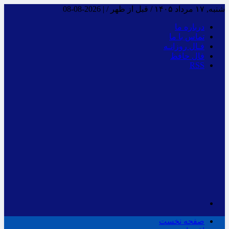
شنبه, ۱۷ مرداد ۱۴۰۵ / قبل از ظهر /
|
2026-08-08
درباره ما
تماس با ما
فـال روزانـه
فال حافظ
RSS
صفحه نخست