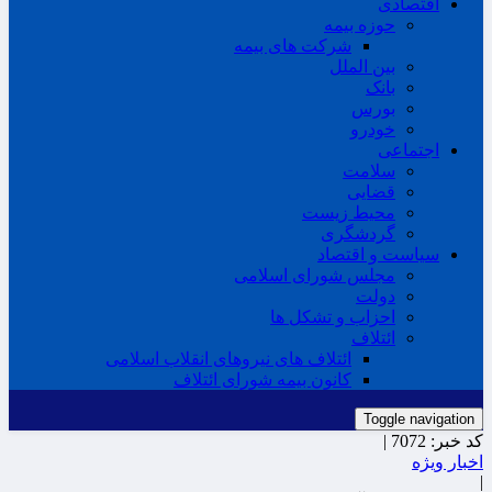
اقتصادی
حوزه بیمه
شرکت های بیمه
بین الملل
بانک
بورس
خودرو
اجتماعی
سلامت
قضایی
محیط زیست
گردشگری
سیاست و اقتصاد
مجلس شورای اسلامی
دولت
احزاب و تشکل ها
ائتلاف
ائتلاف های نیروهای انقلاب اسلامی
کانون بیمه شورای ائتلاف
Toggle navigation
کد خبر:
7072 |
اخبار ویژه
|