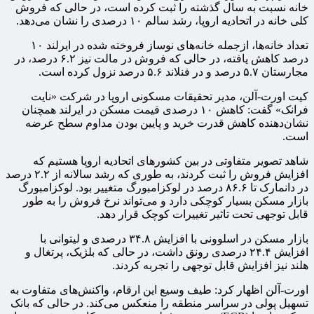
خانه نسبت به سال گذشته را ثبت کرده است، در حالی که فروش
کلی خانه در اتحادیه اروپا، رشد سالم ۱۰ درصدی را نشان می‌دهد.
تعداد خانه‌ها، ازجمله خانه‌های نوساز فروخته شده در ایرلند ۱۰
درصد کاهش یافته، در حالی که فروش در مالت نیز ۶.۲ درصد، در
مجارستان ۵.۷ درصد و در فنلاند ۵.۶ درصد نزول کرده است.
کیت اورت-آلن، مدیر تحقیقات مسکونی اروپا در شرکت «نایت
فرانک» گفت: کاهش ۱۰ درصدی قیمت مسکن در ایرلند همچنان
نشان‌دهنده‌ کاهش قدرت خرید و پایین بودن مداوم سطح عرضه
است.
شاهد تصویر متفاوتی در بین کشورهای اتحادیه اروپا هستیم که
افزایش فروش را ثبت کردند، به طوری که رشد سالانه از ۲.۲ درصد
در دانمارک تا ۸۶.۶ درصد در لوکزامبورگ متغییر بود. لوکزامبورگ
بازار مسکن بسیار کوچکی دارد و می‌تواند نرخ فروش را به طور
قابل توجهی تحت تاثیر تغییرات کوچک قرار دهد.
بازار مسکن در اسلوونی با افزایش ۳۴.۸ درصدی و لیتوانی با
افزایش ۲۴.۴ درصدی رونق داشت، در حالی که بلژیک، پرتغال و
هلند نیز افزایش قابل توجهی را تجربه کردند.
اورت-آلن اظهار کرد: طیف وسیع این ارقام، واکنش‌های متفاوت به
تسهیل پولی در سراسر منطقه را منعکس می‌کند. در حالی که بانک