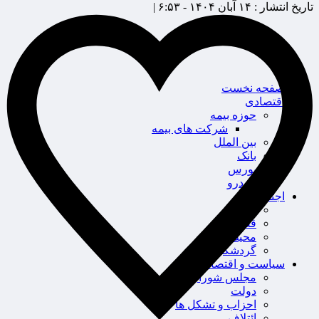
تاریخ انتشار :
۱۴ آبان ۱۴۰۴ - ۶:۵۳ |
صفحه نخست
اقتصادی
حوزه بیمه
شرکت های بیمه
بین الملل
بانک
بورس
خودرو
اجتماعی
سلامت
قضایی
محیط زیست
گردشگری
سیاست و اقتصاد
مجلس شورای اسلامی
دولت
احزاب و تشکل ها
ائتلاف