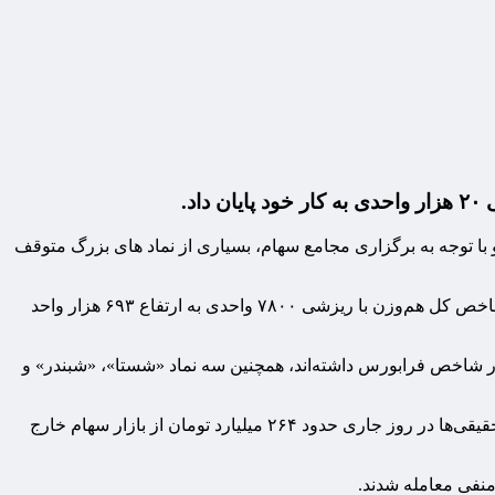
د.
 با توجه به برگزاری مجامع سهام، بسیاری از نماد های بزرگ متوقف
بنابراین در پایان معاملات امروز شاخص کل بورس اوراق بهادار با ریزشی ۲۰هزار واحدی به ۲ میلیون و ۱۷۲ هزار واحد رسید. همچنین نیز شاخص کل هم‌وزن با ریزشی ۷۸۰۰ واحدی به ارتفاع ۶۹۳ هزار واحد
 در شاخص فرابورس داشته‌اند، همچنین سه نماد «شستا»، «شبندر» و
لازم به ذکر است که ارزش معاملات خُرد در بازار امروز مورخ ۳۱ تیر ماه ۱۴۰۳، مبلغ ۲ هزار میلیارد و ۹۶۷ میلیون تومان بود. گفتنی است حقیقی‌ها در روز جاری حدود ۲۶۴ میلیارد تومان از بازار سهام خارج