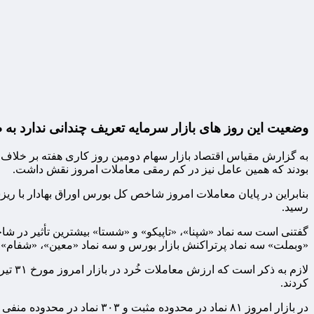
وضعیت این روز های بازار سرمایه تعریف چندانی ندارد به طوریکه شاخص کل ب
به گزارش مقیاس اقتصاد بازار سهام دومین روز کاری هفته بر خلاف ر
بودند که همین عامل نیز در کم رمقی معاملات امروز نقش داشت.
رسید.
گفتنی است سه نماد «شپنا»، «تاپیکو» و «شستا» بیشترین تأثیر در ش
«وبملت» سه نماد پرتراکنش بازار بورس و سه نماد «معین»، «شفام» و 
کردند.
در بازار امروز ۸۱ نماد در محدوده مثبت و ۳۰۳ نماد در محدوده منفی و در بازار فرابورس ۱۰۵ نماد در محدوده مثبت و ۲۰۸ نماد در محدوده منفی معامله شدند.