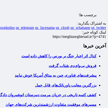
برچسب ها:
به اشتراک بگذارید:
oogleplus
sn_telegram
sn_facenama
sn_cloob
sn_whatsapp
sn_twitter
لینک کوتاه خبر:
https://meghiaseghtesad.ir/?p=4741
آخرین خبرها
کدال اثر اخبار جنگ بر بورس را کاهش داده است
فروش بی‌وای‌دی شتاب گرفت
پیشرفت‌های فناوری چین به مذاق آمریکا خوش نیامد
بزرگترین معایب پاوربانک‌های قابل حمل
کشف کتیبه تاریخی در جریان مرمت دبیرستان انوشیروان دادگر
مسیرهای موفقیت متفاوت ارزشمندترین شرکت‌های جهان