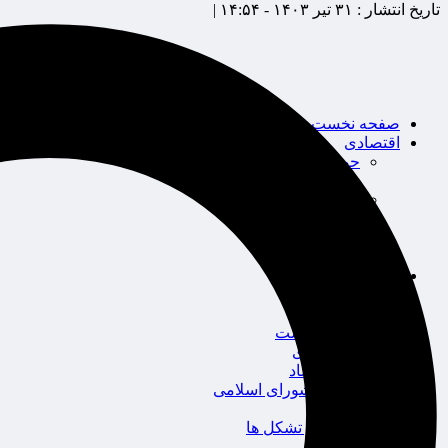
تاریخ انتشار :
۳۱ تیر ۱۴۰۳ - ۱۴:۵۴ |
صفحه نخست
اقتصادی
حوزه بیمه
شرکت های بیمه
بین الملل
بانک
بورس
خودرو
اجتماعی
سلامت
قضایی
محیط زیست
گردشگری
سیاست و اقتصاد
مجلس شورای اسلامی
دولت
احزاب و تشکل ها
ائتلاف