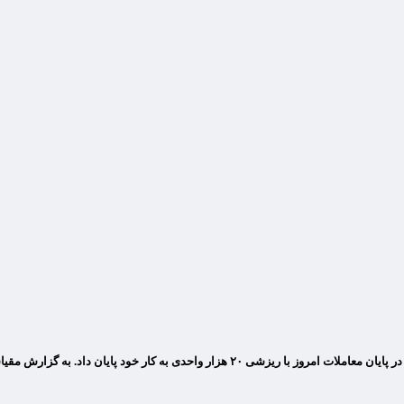
وضعیت این روز های بازار سرمایه تعریف چندانی ندارد به طوریکه شاخص کل بورس در پایان معا