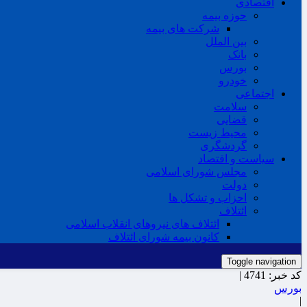
اقتصادی
حوزه بیمه
شرکت های بیمه
بین الملل
بانک
بورس
خودرو
اجتماعی
سلامت
قضایی
محیط زیست
گردشگری
سیاست و اقتصاد
مجلس شورای اسلامی
دولت
احزاب و تشکل ها
ائتلاف
ائتلاف های نیروهای انقلاب اسلامی
کانون بیمه شورای ائتلاف
Toggle navigation
کد خبر:
4741 |
بورس
|