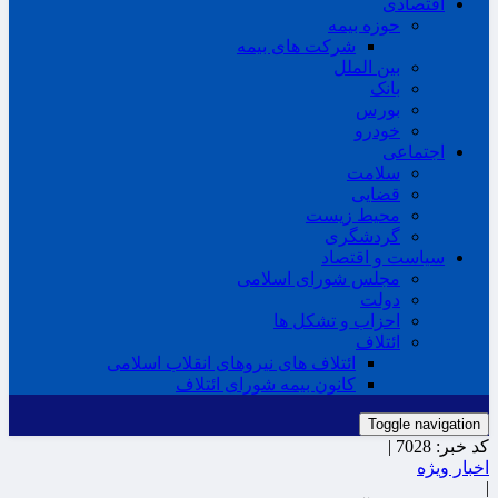
اقتصادی
حوزه بیمه
شرکت های بیمه
بین الملل
بانک
بورس
خودرو
اجتماعی
سلامت
قضایی
محیط زیست
گردشگری
سیاست و اقتصاد
مجلس شورای اسلامی
دولت
احزاب و تشکل ها
ائتلاف
ائتلاف های نیروهای انقلاب اسلامی
کانون بیمه شورای ائتلاف
Toggle navigation
کد خبر:
7028 |
اخبار ویژه
|