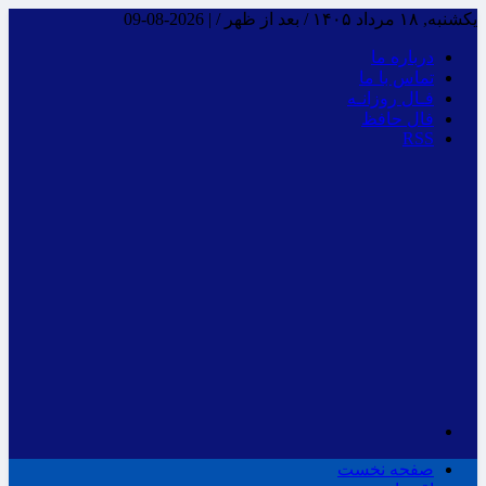
یکشنبه, ۱۸ مرداد ۱۴۰۵ / بعد از ظهر /
|
2026-08-09
درباره ما
تماس با ما
فـال روزانـه
فال حافظ
RSS
صفحه نخست