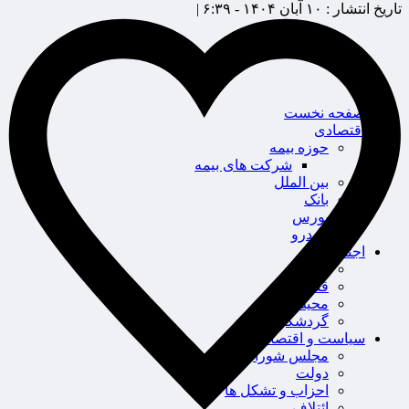
تاریخ انتشار :
۱۰ آبان ۱۴۰۴ - ۶:۳۹ |
صفحه نخست
اقتصادی
حوزه بیمه
شرکت های بیمه
بین الملل
بانک
بورس
خودرو
اجتماعی
سلامت
قضایی
محیط زیست
گردشگری
سیاست و اقتصاد
مجلس شورای اسلامی
دولت
احزاب و تشکل ها
ائتلاف