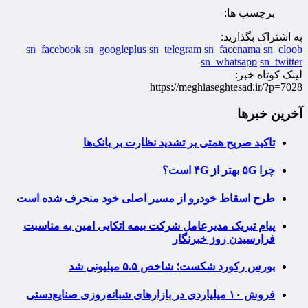
برچسب ها:
به اشتراک بگذارید:
sn_facebook
sn_googleplus
sn_telegram
sn_facenama
sn_cloob
sn_whatsapp
sn_twitter
لینک کوتاه خبر:
https://meghiaseghtesad.ir/?p=7028
آخرین خبرها
تاکید صریح همتی بر تشدید نظارت بر بانک‌ها
چرا ۵G بهتر از ۴G است؟
طرح اسقاط خودرو از مسیر اصلی خود منحرف شده است
پیام تبریک مدیرعامل شرکت بیمه اتکایی امین به مناسبت
فرارسیدن روز خبرنگار
بورس رکورد شکست؛ شاخص ۵.۵ میلیونی شد
فروش ۱۰ میلیاردی در بازارهای شبانه‌روزی صنایع‌دستی