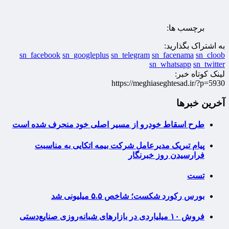
برچسب ها:
به اشتراک بگذارید:
sn_facebook
sn_googleplus
sn_telegram
sn_facenama
sn_cloob
sn_whatsapp
sn_twitter
لینک کوتاه خبر:
https://meghiaseghtesad.ir/?p=5930
آخرین خبرها
طرح اسقاط خودرو از مسیر اصلی خود منحرف شده است
پیام تبریک مدیرعامل شرکت بیمه اتکایی به مناسبت
فرارسیدن روز خبرنگار
تست
بورس رکورد شکست؛ شاخص ۵.۵ میلیونی شد
فروش ۱۰ میلیاردی در بازارهای شبانه‌روزی صنایع‌دستی