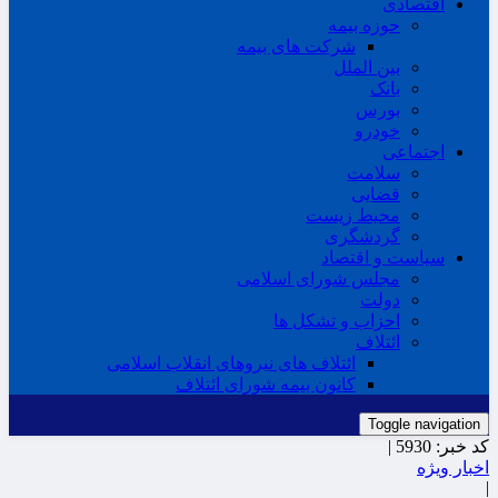
اقتصادی
حوزه بیمه
شرکت های بیمه
بین الملل
بانک
بورس
خودرو
اجتماعی
سلامت
قضایی
محیط زیست
گردشگری
سیاست و اقتصاد
مجلس شورای اسلامی
دولت
احزاب و تشکل ها
ائتلاف
ائتلاف های نیروهای انقلاب اسلامی
کانون بیمه شورای ائتلاف
Toggle navigation
کد خبر:
5930 |
اخبار ویژه
|