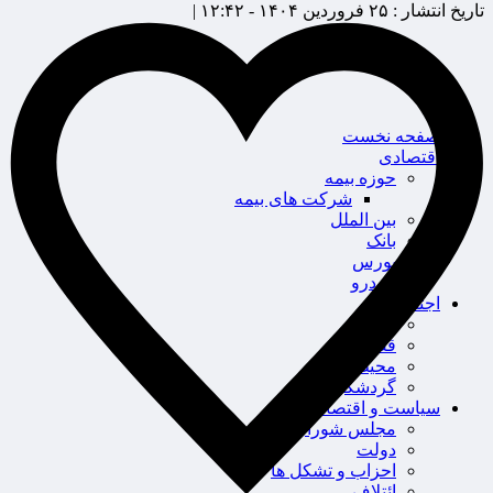
تاریخ انتشار :
۲۵ فروردین ۱۴۰۴ - ۱۲:۴۲ |
صفحه نخست
اقتصادی
حوزه بیمه
شرکت های بیمه
بین الملل
بانک
بورس
خودرو
اجتماعی
سلامت
قضایی
محیط زیست
گردشگری
سیاست و اقتصاد
مجلس شورای اسلامی
دولت
احزاب و تشکل ها
ائتلاف