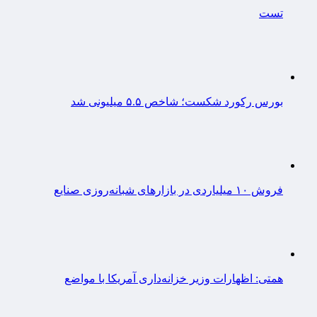
تست
بورس رکورد شکست؛ شاخص ۵.۵ میلیونی شد
فروش ۱۰ میلیاردی در بازارهای شبانه‌روزی صنایع
همتی: اظهارات وزیر خزانه‌داری آمریکا با مواضع