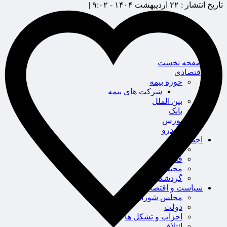
تاریخ انتشار :
۲۲ اردیبهشت ۱۴۰۴ - ۹:۰۲ |
صفحه نخست
اقتصادی
حوزه بیمه
شرکت های بیمه
بین الملل
بانک
بورس
خودرو
اجتماعی
سلامت
قضایی
محیط زیست
گردشگری
سیاست و اقتصاد
مجلس شورای اسلامی
دولت
احزاب و تشکل ها
ائتلاف