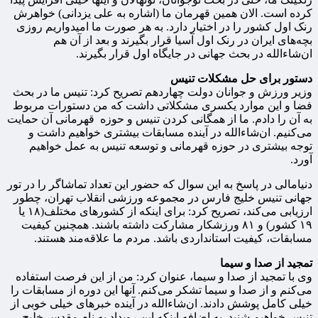
کرده است. الان همین قهرمان ما (اشاره به علی یزدانی) خواهرش
رنک اول کشور را در اختیار دارد. به هر صورت ما امیدواریم روزی
بچه‌های ایران در رنک اول آسیا قرار بگیرند و بعد از آن هم
ان‌شاءالله در بحث جهانی در جایگاه اول قرار بگیرند.
دستور برای حل مشکلات تنیس
وزیر ورزش و جوانان دولت چهاردهم تصریح کرد: تنیس ما در بحث
فضا و این موارد یکسری مشکلاتی داشت که من دستورات مربوط
به آن را دادم. ما از همگانی کردن تنیس و حوزه قهرمانی آن حمایت
می‌کنیم. ان‌شاءالله در آینده مسابقات بیشتری خواهیم داشت و
توجه بیشتری در حوزه قهرمانی و توسعه تنیس به عمل خواهیم
آورد.
دنیامالی در پاسخ به این سوال که حضور این تعداد تماشاگر را در تور
جهانی تنیس خلیج فارس در مجموعه ورزشی انقلاب تهران، چطور
ارزیابی می‌کند، تصریح کرد: برای اینکه از کشورهای مختلف(۱۸ یا
۱۹ کشور) و ۸۱ ورزشکار مشارکت داشته باشند. همچنین کیفیت
مسابقات، کیفیت استانداردی باشد. مردم ما علاقه‌مند هستند.
تمجید از صدا و سیما
وی با تمجید از صدا و سیما، عنوان کرد: من از این فرصت استفاده
می‌کنم و از صدا و سیما تشکر می‌کنم. آنها این دوره از مسابقات را
خیلی کامل پوشش دادند. ان‌شاءالله در آینده خبرهای خیلی خوبی از
تنیس خواهیم شنید. به اضافه اینکه این رویداد به نام مقدس خلیج