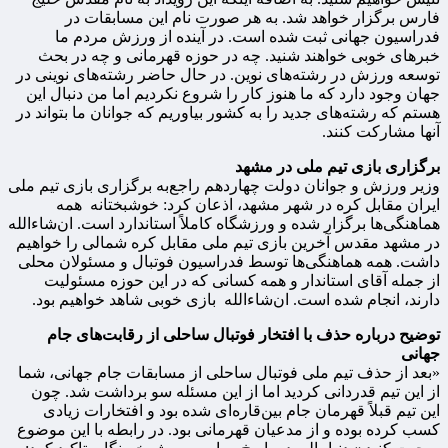
فارس برگزار خواهد شد. به هر صورت نام این مسابقات در
فدراسیون جهانی ثبت شده است. در آینده از ورزش مردم ما
خبرهای خوبی خواهند شنید. چه در حوزه قهرمانی و چه در بحث
توسعه ورزش در رشته‌های نوین. در حال حاضر رشته‌های نوینی در
جهان وجود دارد که ما هنوز کار را شروع نکردیم اما من دنبال این
هستم که رشته‌های جدید را به کشور بیاوریم که جوانان ما بتواند در
آنها مشارکت کنند.
برگزاری بازی تیم ملی در مشهد
وزیر ورزش و جوانان دولت چهاردهم راجع‌به برگزاری بازی تیم ملی
ایران مقابل کره در شهر مشهد، اذعان کرد: خوشبختانه همه
هماهنگی‌ها برگزار شده و ورزشگاه کاملاً استاندارد است. ان‌شاءالله
در مشهد مقدس آخرین بازی تیم ملی مقابل کره شمالی را خواهیم
داشت. همه هماهنگی‌ها توسط فدراسیون فوتبال و مسئولان محلی
از جمله آقای استاندار و همه کسانی که در این حوزه مسئولیت
دارند، انجام شده است. ان‌شاءالله بازی خوبی شاهد خواهیم بود.
توضیح درباره حذف با افتخار فوتبال ساحلی از رقابت‌های جام
جهانی
«بعد از حذف تیم ملی فوتبال ساحلی از مسابقات جام جهانی، شما
از این تیم قدردانی کردید اما از این مسئله سو برداشت شد. چون
این تیم قبلاً قهرمان جام بین‌قاره‌ای شده بود و افتخارات زیادی
کسب کرده بوده و از مدعیان قهرمانی بود. در رابطه با این موضوع