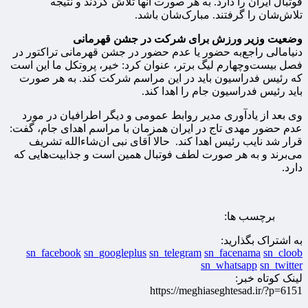
فوتبال ایران را دارد. به هر صورت آنها تلاش کردند و نتیجه
تلاش‌شان را گرفتند. مبارک‌شان باشد.
وضعیت وزیر ورزش برای شرکت در جشن قهرمانی
دنیامالی راجع‌به حضور یا عدم حضور در جشن قهرمانی تراکتور در
فصل بیست‌و‌چهارم لیگ برتر، عنوان کرد: خیر، پروتکل ما این است
که رئیس فدراسیون باید در این مراسم شرکت کند. به هر صورت
باید رئیس فدراسیون جام را اهدا کند.
وی بعد از یادآوری مدیر روابط عمومی و دیگر اطرافیان در مورد
عدم حضور مهدی تاج در ایران همزمان با مراسم اهدای جام، گفت:
قرار شد نایب رئیس اهدا کند. حالا آقای نبی ان‌شاءالله تشریف
می‌برند و به هر صورت لطف فوتبال همین است و جذابیت‌هایی که
دارد.
برچسب ها:
به اشتراک بگذارید:
sn_facebook
sn_googleplus
sn_telegram
sn_facenama
sn_cloob
sn_whatsapp
sn_twitter
لینک کوتاه خبر:
https://meghiaseghtesad.ir/?p=6151