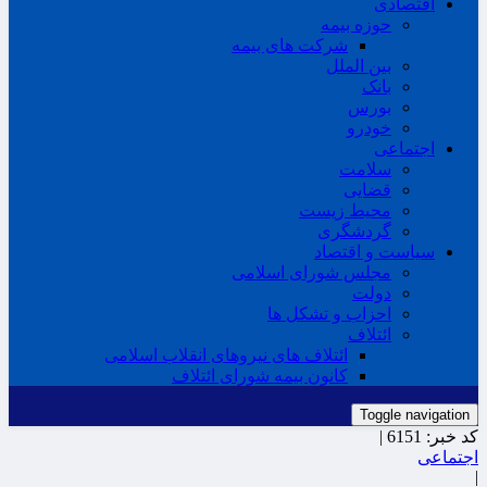
اقتصادی
حوزه بیمه
شرکت های بیمه
بین الملل
بانک
بورس
خودرو
اجتماعی
سلامت
قضایی
محیط زیست
گردشگری
سیاست و اقتصاد
مجلس شورای اسلامی
دولت
احزاب و تشکل ها
ائتلاف
ائتلاف های نیروهای انقلاب اسلامی
کانون بیمه شورای ائتلاف
Toggle navigation
کد خبر:
6151 |
اجتماعی
|