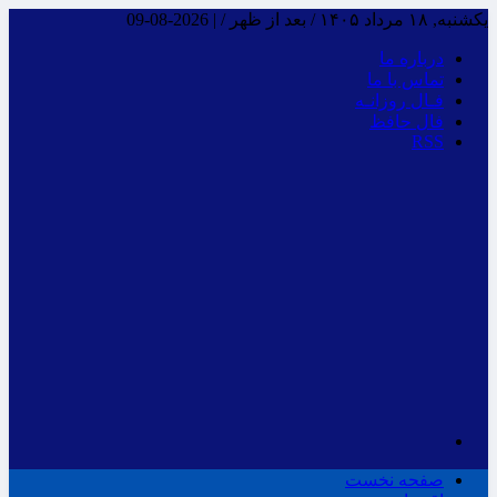
یکشنبه, ۱۸ مرداد ۱۴۰۵ / بعد از ظهر /
|
2026-08-09
درباره ما
تماس با ما
فـال روزانـه
فال حافظ
RSS
صفحه نخست