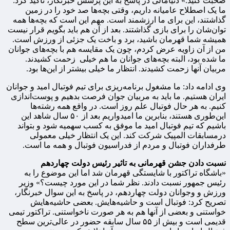
صحبت کنید.» دنیامالی در پاسخ به این پرسش خبرنگار، تاکید کرد:
ما یک اصطلاح عامیانه داریم، وقتی بچه‌ها صد خود را در زمین
گذاشتند، این برای ما ارزشمند است. مهم این است که بچه‌ها همه
توان‌شان را برای بازی گذاشتند. بعد از آن هم باید بگویم قرار نیست
همیشه شما قهرمان باشید، برد و باخت یک جزئی از ورزش است.
من از آن زاویه عرض کردم، چون یک مقایسه هم با بچه‌های جوانان
ما شده بود، البته بچه‌های جوانان ما هم خیلی زحمت کشیدند.
مربیان آنها زحمت کشیدند. انتظار ما خیلی بیشتر از این‌ها بود.
وی ادامه داد: ما مشغول برنامه‌ریزی برای تیم فوتبال امید و جوانان
ایران هستیم. ما باید به مربیان جوان فرصت بدهیم و پوست‌اندازی
کنیم. به هر حال فوتبال علم روز است. در واقع همه رشته‌ها
این‌طوری هستند، بنابرین ما امیدواریم بعد از ۵۰ سال شاهد این
باشیم که تیم فوتبال امید ما موفق به کسب سهمیه شود و بتواند
درمسابقات المپیک شرکت کند. این یک انتظار خیلی معمولی
طرفداران فوتبال و مردم از فدراسیون فوتبال و همه ما است.
نسبت دادن جشن قهرمانی به تاثیر رئیس دولت چهاردهم
«باشگاه تراکتور با شایستگی قهرمان شد اما این موضوع را به
رئیس جمهور نسبت دادند. نظر شما در این مورد چیست؟»‌ وزیر
ورزش و وجوانان دولت چهاردهم، در پاسخ به این سوال خبرنگار،
تصریح کرد: فوتبال است و حاشیه‌هایش. بعضی حاشیه‌هایش
خواستنی و بعضی از آنها هم به هر صورت ناخواستنی. تراکتور تیمی
قدیمی است و بیش از ۵۵ سال سابقه‌ حضور در عالی‌ترین سطح