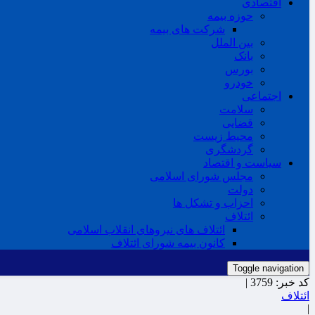
اقتصادی
حوزه بیمه
شرکت های بیمه
بین الملل
بانک
بورس
خودرو
اجتماعی
سلامت
قضایی
محیط زیست
گردشگری
سیاست و اقتصاد
مجلس شورای اسلامی
دولت
احزاب و تشکل ها
ائتلاف
ائتلاف های نیروهای انقلاب اسلامی
کانون بیمه شورای ائتلاف
Toggle navigation
کد خبر:
3759 |
ائتلاف
|