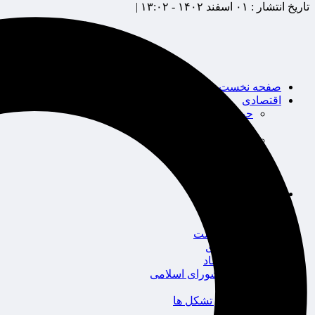
تاریخ انتشار :
۰۱ اسفند ۱۴۰۲ - ۱۳:۰۲ |
صفحه نخست
اقتصادی
حوزه بیمه
شرکت های بیمه
بین الملل
بانک
بورس
خودرو
اجتماعی
سلامت
قضایی
محیط زیست
گردشگری
سیاست و اقتصاد
مجلس شورای اسلامی
دولت
احزاب و تشکل ها
ائتلاف