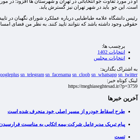
او در مورد تفاوت جو انتخاباتی در تهران و شهرستان ها افزود: در مور
است. این جو باید در شهر تهران نیز گسترش یابد.
رئیس دانشگاه علامه طباطبایی درباره عملکرد شورای نگهبان در تایید
حقوقی وجود داشته باشد که نتوانند تایید کنند. به نظر من فضای امس
برچسب ها:
انتخابات 1402
انتخابات مجلس
به اشتراک بگذارید:
oogleplus
sn_telegram
sn_facenama
sn_cloob
sn_whatsapp
sn_twitter
لینک کوتاه خبر:
https://meghiaseghtesad.ir/?p=3759
آخرین خبرها
طرح اسقاط خودرو از مسیر اصلی خود منحرف شده است
پیام تبریک مدیرعامل شرکت بیمه اتکایی به مناسبت فرارسیدن 
تست