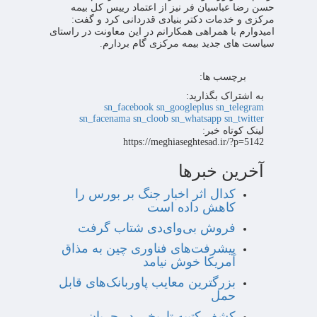
حسن رضا عباسیان فر نیز از اعتماد رییس کل بیمه
مرکزی و خدمات دکتر بنیادی قدردانی کرد و گفت:
امیدوارم با همراهی همکارانم در این معاونت در راستای
سیاست های جدید بیمه مرکزی گام بردارم.
برچسب ها:
به اشتراک بگذارید:
sn_facebook
sn_googleplus
sn_telegram
sn_facenama
sn_cloob
sn_whatsapp
sn_twitter
لینک کوتاه خبر:
https://meghiaseghtesad.ir/?p=5142
آخرین خبرها
کدال اثر اخبار جنگ بر بورس را
کاهش داده است
فروش بی‌وای‌دی شتاب گرفت
پیشرفت‌های فناوری چین به مذاق
آمریکا خوش نیامد
بزرگترین معایب پاوربانک‌های قابل
حمل
کشف کتیبه تاریخی در جریان