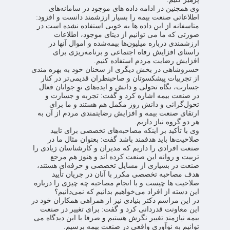
وی همچنین در ادامه داده های موجود در سامانه‌های
اطلاعاتی صنعت بیمه را بسیار ارزشمند دانست و افزود:
متاسفانه از این داده ها به خوبی استفاده نشده است در
صورتی که ما می توانیم از دیتای موجود، اطلاعات
ارزشمندی درباره میلیون‌ها بیمه‌شده و اموال آنها در
راستای افزایش رفاه اجتماعی و برنامه‌ریزی برای
افزایش رضایت مردم استفاده کنیم.
خسروشاهی در بخش دیگری از سخنان خود به بهره مندی
از تجربیات پیشکسوتان و صاحبنظران قدیمی‌تر در کنار
جسارت، نگاه تحولی و دانش و ایده‌های نوِ جوانان فعال
در صنعت بیمه اشاره کرد و گفت: تجربه و جسارت و
تحول‌گرائی و دانش روز مکمل هم هستند و ما برای
ارتقای صنعت بیمه و افزایش رضایتمندی مردم از آن به
هر دو گروه نیاز داریم.
وی با تأکید بر اینکه مصاحبه‌های تخصصی برای تایید
صلاحیت‌ها باید هدفمند باشد گفت: بعنوان مثال ما در
صنعت افرادی را داریم که مدیران و کارشناسان زیادی را
تربیت و روانه این صنعت کرده اند و هنوز هم مرجع
صنعت در بسیاری از مسایل تخصصی و حرفه‌ای هستند،
هدف مصاحبه تخصصی مکرر با آنان در جریان تأیید
صلاحیت ها چیست و با انجام مصاحبه چه چیزی را درباره
این دسته از افراد می‌خواهیم بدانیم که نمی‌دانیم؟
در این مراسم دکتر بنیادی نیز از همراهی همکاران خود در
این معاونت قدردانی کرد و گفت: برای تغییر در صنعت
بیمه نیازمند تغییر نگرش هستیم و صرفا با این دیدگاه می
توانیم به نوآوری واقعی در صنعت بیمه برسیم.