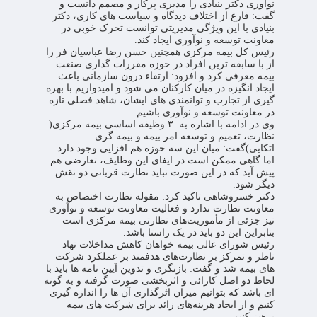
نوآوری دکتر بنیادی را مدیری پرکار و مصمم دانست و
گفت: فارغ از اختلاف دیدگاه و سیاست های کاری، دکتر
بنیادی با این ویژگی مدیریتی توانست تحرک خوبی در
معاونت توسعه و نوآوری ایجاد کند.
رئیس کل بیمه مرکزی همچنین حسن رضا عباسیان فر را
از با سابقه ترین افراد در حوزه مقررات گذاری صنعت
بیمه معرفی کرد و افزود: ارتقاء درون سازمانی باعث
ایجاد انگیزه در میان کارکنان می شود و امیدواریم با بهره
گیری از تجارب و توانمندی های ایشان، شاهد فصلی تازه
در معاونت توسعه و نوآوری باشیم.
وی در ادامه با اشاره به ۳ وظیفه اساسی بیمه مرکزی(
نظارت، تعمیم و توسعه امر بیمه و بیمه گری
اتکایی)گفت: میان این سه حوزه هم افزایی وجود دارد.
اما گاهی ممکن است در ایفای این وظایف، تعارضی هم
پیش آید که در این صورت نباید نظارت قربانی دو نقش
دیگر شود.
دکتر خسروشاهی تاکید کرد: مقوله نظارت اختصاص به
معاونت نظارت ندارد و فعالیت معاونت توسعه و نوآوری
نیز جزئی از مأموریت‌های نظارتی بیمه مرکزی است
بنابراین این دو باید در یک راستا باشد.
رئیس شورای عالی بیمه خواهان کاهش مداخلات نهاد
ناظر و تمرکز بر نظارت‌های هدفمند بر عملکرد شرکت
های بیمه شد و گفت: بازنگری و تدوین آیین نامه ها باید با
لحاظ دو اصل کارائی و اثربخشی صورت گرفته و به گونه
ای باشد که بتوانیم میزان اثرگذاری آن ها را اندازه گیری
کنیم و از ایجاد هزینه‌‌های زائد برای شرکت های بیمه
پرهیز کنیم.