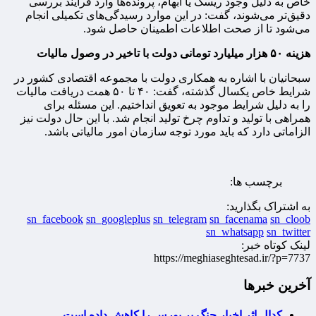
خاص به دلیل وجود ریسک یا ابهام، پرونده‌ها وارد فرآیند بررسی
دقیق‌تر می‌شوند، گفت: در این موارد رسیدگی‌های تکمیلی انجام
می‌شود تا از صحت اطلاعات اطمینان حاصل شود.
هزینه ۵۰ هزار میلیارد تومانی دولت با تاخیر در وصول مالیات
سبحانیان با اشاره به همکاری دولت با مجموعه اقتصادی کشور در
شرایط خاص یکسال گذشته، گفت: ۴۰ تا ۵۰ همت دریافت مالیات
را به دلیل شرایط موجود به تعویق انداختیم. این مسئله برای
همراهی با تولید و تداوم چرخ تولید انجام شد. با این حال دولت نیز
الزاماتی دارد که باید مورد توجه سازمان امور مالیاتی باشد.
برچسب ها:
به اشتراک بگذارید:
sn_facebook
sn_googleplus
sn_telegram
sn_facenama
sn_cloob
sn_whatsapp
sn_twitter
لینک کوتاه خبر:
https://meghiaseghtesad.ir/?p=7737
آخرین خبرها
کدال اثر اخبار جنگ بر بورس را کاهش داده است