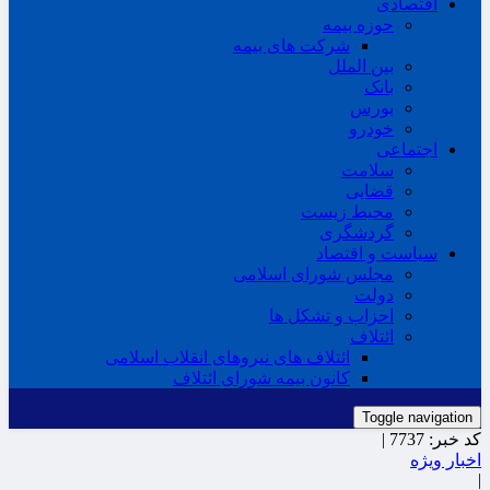
اقتصادی
حوزه بیمه
شرکت های بیمه
بین الملل
بانک
بورس
خودرو
اجتماعی
سلامت
قضایی
محیط زیست
گردشگری
سیاست و اقتصاد
مجلس شورای اسلامی
دولت
احزاب و تشکل ها
ائتلاف
ائتلاف های نیروهای انقلاب اسلامی
کانون بیمه شورای ائتلاف
Toggle navigation
کد خبر:
7737 |
اخبار ویژه
|