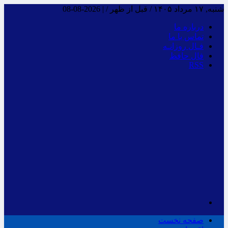
شنبه, ۱۷ مرداد ۱۴۰۵ / قبل از ظهر /
|
2026-08-08
درباره ما
تماس با ما
فـال روزانـه
فال حافظ
RSS
صفحه نخست